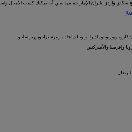
سكاي واردز طيران الإمارات، مما يعني أنه يمكنك كسب الأميال واستبدا
تغال
و، وبورتو، وماديرا، وبونتا ديلجادا، وتيرسيرا، وبورتو سانتو.
برتغال.