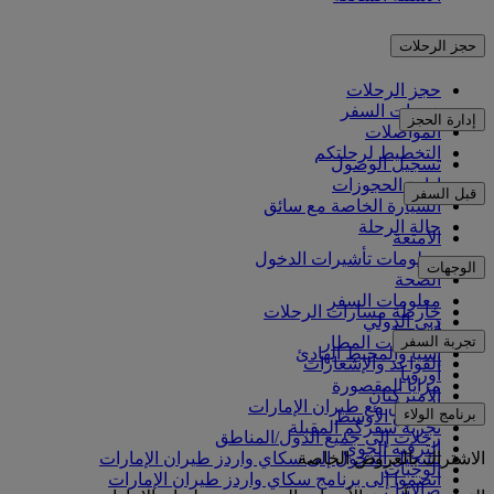
حجز الرحلات
حجز الرحلات
خدمات السفر
إدارة الحجز
المواصلات
التخطيط لرحلتكم
تسجيل الوصول
إدارة الحجوزات
قبل السفر
السيارة الخاصة مع سائق
حالة الرحلة
الأمتعة
معلومات تأشيرات الدخول
الوجهات
الصحة
معلومات السفر
خارطة مسارات الرحلات
دبي الدولي
أفريقيا
تجربة السفر
مواصلات المطار
آسيا والمحيط الهادئ
القواعد والإشعارات
أوروبا
مزايا المقصورة
الأميركتان
التسوق مع طيران الإمارات
برنامج الولاء
الشرق الأوسط
تجربة سفركم المقبلة
رحلات إلى جميع الدول/المناطق
الترفيه الجوي
الاشتراك بالعروض الخاصة
تسجيل الدخول إلى سكاي واردز طيران الإمارات
الوجبات
انضموا إلى برنامج سكاي واردز طيران الإمارات
صالاتنا