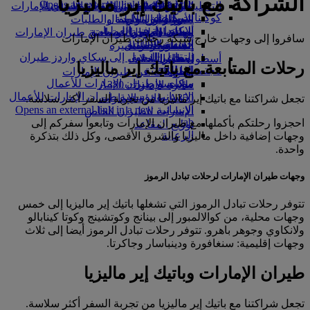
الشراكة مع باتيك إير ماليزيا
Opens an external link in a new tab
in a new tab
التسلية للأطفال
السوق الحرة
تجربتكم على متن الطائرة
تناول الطعام في الدرجة السياحية
السفر لأصحاب الهمم مع طيران الإمارات
كوكبنا
شركاؤنا
الممتازة
متجرنا الرسمي
الأدوات والموارد
الترفيه عن الأطفال
المساعدة الخاصة والطلبات
سكاي واردز رايل
الاستدامة في العمليات
ألعاب الأطفال
وجبات الدرجة السياحية
الهاتف المتحرك وتطبيق طيران الإمارات
سافروا إلى وجهات خارج شبكة رحلات طيران الإمارات
حاسبة الأميال
السياسة البيئية
المشروبات
أنشطة للأطفال
إلغاء حجز أو تغييره
التقارير البيئية
تسجيل الدخول إلى سكاي واردز طيران
أسطول طائراتنا
تعطل الرحلات
رحلات المتابعة مع باتيك إير ماليزيا
الإمارات
مجتمعاتنا المحلية
بوينج 777
معلومات عن طيران الإمارات
سكاي واردز+
مؤسسة طيران الإمارات للأعمال
طائرة الإمارات A380
الإنسانية
مؤسسة طيران الإمارات للأعمال
A350 طائرة الإمارات
تجعل شراكتنا مع باتيك إير ماليزيا من تجربة السفر أكثر سلاسة.
الإنسانية Opens an external link in a new
الإمارات للطيران الخاص
tab
احجزوا رحلتكم بأكملها مع طيران الإمارات وتابعوا سفركم إلى
توزيع المقاعد
الرعاية
وجهات إضافية داخل ماليزيا والشرق الأقصى، وكل ذلك بتذكرة
واحدة.
وجهات طيران الإمارات لرحلات تبادل الرموز
تتوفر رحلات تبادل الرموز التي تشغلها باتيك إير ماليزيا إلى خمس
وجهات محلية، من كوالالمبور إلى بينانج وكوتشينج وكوتا كينابالو
ولانكاوي وجوهر باهرو. تتوفر رحلات تبادل الرموز أيضا إلى ثلاث
وجهات إقليمية: سنغافورة ودينباسار وجاكرتا.
طيران الإمارات وباتيك إير ماليزيا
تجعل شراكتنا مع باتيك إير ماليزيا من تجربة السفر أكثر سلاسة.