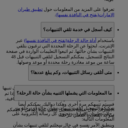
تعرفوا على المزيد من المعلومات حول
تطبيق طيران
الإمارات
(يفتح في النافذة نفسها)
.
كيف أسجل في خدمة تلقي التنبيهات؟
باستخدام
أداة حالة الرحلة
(تفتح في النافذة نفسها)
عبر
الإنترنت، ابحثوا عن الرحلة المحددة التي ترغبون بتلقي
التنبيهات بشأن حالتها. ثم اتبعوا التعليمات الواردة في صفحة
النتائج للتسجيل. يمكنكم التسجيل لتلقي التنبيهات قبل 48
ساعة من موعد مغادرة رحلة محددة أو موعد وصولها.
متى أتلقى رسائل التنبيهات، وكم يبلغ عددها؟
في حال سجلتم لتلقي
تنبيهات حول المغادرة
، فستتلقون تنبيها
ما المعلومات التي يشملها التنبيه بشأن حالة الرحلة؟
فقط إذا تم تأخير موعد المغادرة لمدة تفوق 30 دقيقة. وإذا تم
تأخير موعد المغادرة التقديري الجديد لمدة 30 دقيقة إضافية،
فسيتم تنبيهكم مرة أخرى وهكذا دواليك. يمكنكم أيضا
يمكنكم التسجيل لتلقي تنبيهات بشأن حالة أي رحلة من
الاشتراك خلال عملية التسجيل لتلقي تنبيه إضافي لإعلامكم
رحلات طيران الإمارات. تحتوي كل رسالة إلكترونية على
بموعد المغادرة الفعلي للرحلة.
المعلومات التالية:
وينطبق الأمر نفسه في حال سجلتم لتلقي تنبيهات بشأن