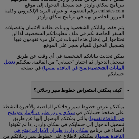
ببرنامج سكاي واردز عند تسجيل الدخول إلى موقع
emirates.com برقم العضوية أو عنوان البريد الإلكتروني وكلمة
المرور الخاصين بهم في برنامج سكاي واردز.
يتم حفظ بياناتكم الشخصية وبيانات بطاقة الائتمان وتفضيلات
السفر الخاصة بكم في ملف معلوماتكم الشخصية، لذا لن
تحتاجوا إلى إدخال هذه البيانات في كل مرة تقومون فيها
بتسجيل الدخول للقيام بحجز على الموقع.
يمكن تحديث بياناتكم الشخصية في أي وقت عن طريق
تسجيل الدخول ثم اختيار "حسابي" من القائمة. يمكنكم
تعديل
البيانات الشخصية
(يفتح في النافذة نفسها)
في صفحة
حسابكم.
كيف يمكنني استعراض خطوط سير رحلاتي؟
يمكنكم عرض خطوط سير رحلاتكم الماضية والأخيرة النشطة
على صفحة حسابكم في
سكاي واردز طيران الإمارات
(يفتح
في النافذة نفسها)
والتي يمكنكم الوصول إليها عن طريق
تسجيل الدخول إلى حسابكم في سكاي واردز. إذا لم تكونوا
أعضاء في برنامج
سكاي واردز طيران الإمارات
(يفتح في
النافذة نفسها)
، يمكنكم الاطلاع على خطوط سير رحلاتكم من