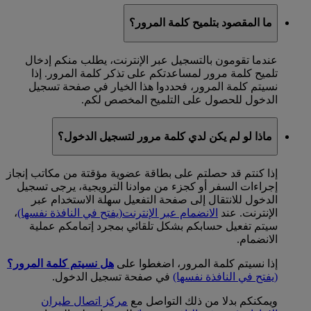
ما المقصود بتلميح كلمة المرور؟
عندما تقومون بالتسجيل عبر الإنترنت، يطلب منكم إدخال
تلميح كلمة مرور لمساعدتكم على تذكر كلمة المرور. إذا
نسيتم كلمة المرور، فحددوا هذا الخيار في صفحة تسجيل
الدخول للحصول على التلميح المخصص لكم.
ماذا لو لم يكن لدي كلمة مرور لتسجيل الدخول؟
إذا كنتم قد حصلتم على بطاقة عضوية مؤقتة من مكاتب إنجاز
إجراءات السفر أو كجزء من موادنا الترويجية، يرجى تسجيل
الدخول للانتقال إلى صفحة التفعيل سهلة الاستخدام عبر
الإنترنت. عند
الانضمام عبر الإنترنت
(يفتح في النافذة نفسها)
،
سيتم تفعيل حسابكم بشكل تلقائي بمجرد إتمامكم عملية
الانضمام.
إذا نسيتم كلمة المرور، اضغطوا على
هل نسيتم كلمة المرور؟
(يفتح في النافذة نفسها)
في صفحة تسجيل الدخول.
ويمكنكم بدلا من ذلك التواصل مع
مركز اتصال طيران