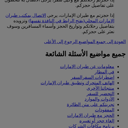
على تفاصيل حجزكم.
إذا حجزتم مع طيران الإمارات، يرجى
الاتصال بمكتب طيران
الإمارات المحلي
(يفتح الرابط في النافذة نفسها)
وتزويده
بتفاصيل رحلاتكم وتواريخ الحجز وأسماء المسافرين وسوف
نعثر على حجزكم.
العودة إلى جميع المواضيع
الرجوع إلى الأعلى
جميع مواضيع الأسئلة الشائعة
معلومات عن طيران الإمارات
في المطار
اضطرابات السفرالسفر
الهاتف المتحرك وتطبيق طيران الإمارات
منتجاتنا الأخرى
التحضير للسفر
الأدوات والموارد
تجربتكم على متن الطائرة
المفقودات
الحجز مع طيران الإمارات
إلغاء حجز أو تغييره
برنامج مكافآت الشركات