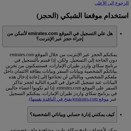
الرجوع إلى الأعلى
استخدام موقعنا الشبكي (الحجز)
هل علي التسجيل في الموقع emirates.com لأتمكن من
إجراء حجز عبر الإنترنت؟
يمكنكم الحجز عبر الإنترنت من خلال الموقع emirates.com
دون الحاجة إلى التسجيل. ولكن، إذا قمتم بالتسجيل في
برنامج سكاي واردز طيران الإمارات، فستتمكنون من تخزين
بياناتكم الشخصية وبيانات السفر وبيانات بطاقة الائتمان داخل
ملفكم الشخصي، وبالتالي لن تحتاجوا إلى إعادة إدخال هذه
البيانات عند تسجيل الدخول في المرة التالية لحجز تذاكر
السفر على الموقع emirates.com. إذا لم تكونوا أعضاء حاليين
في برنامج سكاي واردز طيران الإمارات، يمكنكم التسجيل
عبر
موقع emirates.com
(يفتح في النافذة نفسها)
.
كيف يمكنني إدارة حسابي وبياناتي الشخصية؟
يمكن لأعضاء برنامج سكاي واردز مشاهدة ملف عضويتهم