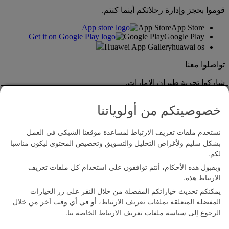
قوموا بحجز وإدارة رحلاتكم أينما كنتم.
App Store
App Store
Google Play
Google Play
Huawei App Gallery
huawai os
تواصلوا معنا
شاركوا تجربة طيران الإمارات.
خصوصيتكم من أولوياتنا
نستخدم ملفات تعريف الارتباط لمساعدة موقعنا الشبكي في العمل
بشكل سليم ولأغراض التحليل والتسويق وتخصيص المحتوى ليكون مناسبا
لكم.
وبقبول هذه الأحكام، أنتم توافقون على استخدام كل ملفات تعريف
بيان إمكانية الدخول
الارتباط هذه.
اتصل بنا
يمكنكم تحديث خياراتكم المفضلة من خلال النقر على زر الخيارات
سياسة الخصوصية
المفضلة المتعلقة بملفات تعريف الارتباط، أو في أي وقت آخر من خلال
الشروط والأحكام
الرجوع إلى
سياسة ملفات تعريف الارتباط
الخاصة بنا.
سياسة ملفات تعريف الارتباط
الأمن الإلكتروني