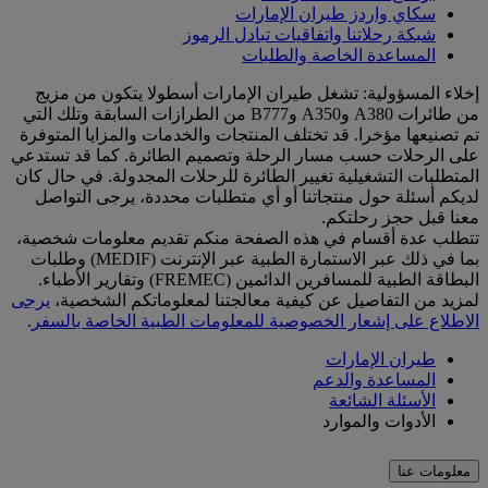
سكاي واردز طيران الإمارات
شبكة رحلاتنا واتفاقيات تبادل الرموز
المساعدة الخاصة والطلبات
إخلاء المسؤولية: تشغل طيران الإمارات أسطولا يتكون من مزيج
من طائرات A380 وA350 وB777 من الطرازات السابقة وتلك التي
تم تصنيعها مؤخرا. قد تختلف المنتجات والخدمات والمزايا المتوفرة
على الرحلات حسب مسار الرحلة وتصميم الطائرة. كما قد تستدعي
المتطلبات التشغيلية تغيير الطائرة للرحلات المجدولة. في حال كان
لديكم أسئلة حول منتجاتنا أو أي متطلبات محددة، يرجى التواصل
معنا قبل حجز رحلتكم.
تتطلب عدة أقسام في هذه الصفحة منكم تقديم معلومات شخصية،
بما في ذلك عبر الاستمارة الطبية عبر الإنترنت (MEDIF) وطلبات
البطاقة الطبية للمسافرين الدائمين (FREMEC) وتقارير الأطباء.
لمزيد من التفاصيل عن كيفية معالجتنا لمعلوماتكم الشخصية،
يرجى
الاطلاع على إشعار الخصوصية للمعلومات الطبية الخاصة بالسفر
.
طيران الإمارات
المساعدة والدعم
الأسئلة الشائعة
الأدوات والموارد
معلومات عنا