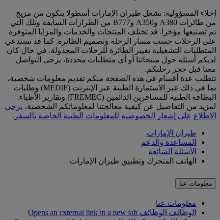
إخلاء المسؤولية: تشغل طيران الإمارات أسطولا يتكون من مزيج
من طائرات A380 وA350 وB777 من الطرازات السابقة وتلك التي
تم تصنيعها مؤخرا. قد تختلف المنتجات والخدمات والمزايا المتوفرة
على الرحلات حسب مسار الرحلة وتصميم الطائرة. كما قد تستدعي
المتطلبات التشغيلية تغيير الطائرة للرحلات المجدولة. في حال كان
لديكم أسئلة حول منتجاتنا أو أي متطلبات محددة، يرجى التواصل
معنا قبل حجز رحلتكم.
تتطلب عدة أقسام في هذه الصفحة منكم تقديم معلومات شخصية،
بما في ذلك عبر الاستمارة الطبية عبر الإنترنت (MEDIF) وطلبات
البطاقة الطبية للمسافرين الدائمين (FREMEC) وتقارير الأطباء.
لمزيد من التفاصيل عن كيفية معالجتنا لمعلوماتكم الشخصية،
يرجى
الاطلاع على إشعار الخصوصية للمعلومات الطبية الخاصة بالسفر
.
طيران الإمارات
المساعدة والدعم
الأسئلة الشائعة
الهاتف المتحرك وتطبيق طيران الإمارات
معلومات عنا
معلومات عنا
الوظائف
الوظائف Opens an external link in a new tab