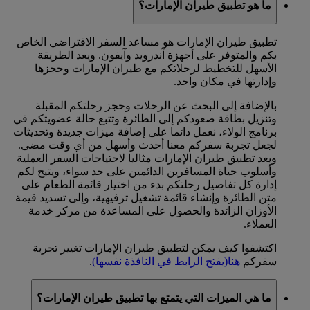
ما هو تطبيق طيران الإمارات؟
تطبيق طيران الإمارات هو مساعد السفر الافتراضي الخاص
بكم والمتوفر على أجهزة آندرويد وآيفون. ويعد الطريقة
الأسهل للتخطيط لرحلاتكم مع طيران الإمارات وحجزها
وإدارتها في مكان واحد.
بالإضافة إلى البحث عن الرحلات وحجز رحلتكم المقبلة
وتنزيل بطاقة صعودكم إلى الطائرة وتتبع حالة عضويتكم في
برنامج الولاء، نعمل دائما على إضافة ميزات جديدة وتحديثات
لجعل تجربة سفركم معنا أحدث وأسهل من أي وقت مضى.
ويعد تطبيق طيران الإمارات مثاليا لاحتياجات السفر العملية
وأسلوب حياة المسافرين الدائمين على حد سواء، ويتيح لكم
إدارة كل تفاصيل رحلتكم بدء من اختيار قائمة الطعام على
متن الطائرة وإنشاء قائمة تشغيل ترفيهية، وإلى تسديد قيمة
الأوزان الزائدة والحصول على المساعدة من مركز خدمة
العملاء.
اكتشفوا كيف يمكن لتطبيق طيران الإمارات تغيير تجربة
سفركم
هنا
(يفتح الرابط في النافذة نفسها)
.
ما هي الميزات التي يتمتع بها تطبيق طيران الإمارات؟