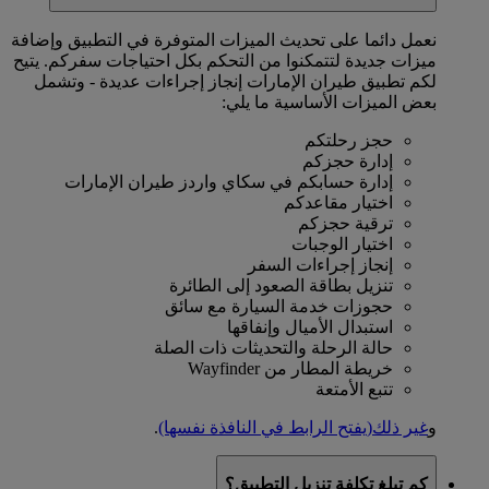
نعمل دائما على تحديث الميزات المتوفرة في التطبيق وإضافة
ميزات جديدة لتتمكنوا من التحكم بكل احتياجات سفركم. يتيح
لكم تطبيق طيران الإمارات إنجاز إجراءات عديدة - وتشمل
بعض الميزات الأساسية ما يلي:
حجز رحلتكم
إدارة حجزكم
إدارة حسابكم في سكاي واردز طيران الإمارات
اختيار مقاعدكم
ترقية حجزكم
اختيار الوجبات
إنجاز إجراءات السفر
تنزيل بطاقة الصعود إلى الطائرة
حجوزات خدمة السيارة مع سائق
استبدال الأميال وإنفاقها
حالة الرحلة والتحديثات ذات الصلة
خريطة المطار من Wayfinder
تتبع الأمتعة
و
غير ذلك
(يفتح الرابط في النافذة نفسها)
.
كم تبلغ تكلفة تنزيل التطبيق؟