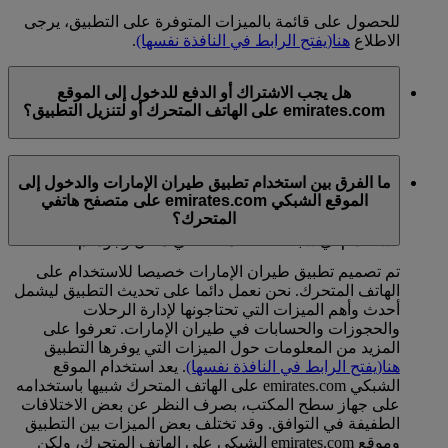
للحصول على قائمة بالميزات المتوفرة على التطبيق، يرجى
الاطلاع
هنا
(يفتح الرابط في النافذة نفسها)
.
هل يجب الاشتراك أو الدفع للدخول إلى الموقع
emirates.com على الهاتف المتحرك أو لتنزيل التطبيق؟
يمكنكم استخدام موقعنا الشبكي (والتطبيق) بشكل مجاني
ما الفرق بين استخدام تطبيق طيران الإمارات والدخول إلى
عند الاتصال بشبكة Wi-Fi. ولكن، إذا كنتم تستخدمون البيانات
الموقع الشبكي emirates.com على متصفح هاتفي
المتنقلة في الخارج، قد يفرض عليكم موفر الخدمات رسوما
المتحرك؟
إضافية عند الاتصال بشبكة الإنترنت أو قد يتعين عليكم الدفع
لاستخدام أي شبكة Wi-Fi متاحة في مكان وجودكم.
تم تصميم تطبيق طيران الإمارات خصيصا للاستخدام على
الهاتف المتحرك. نحن نعمل دائما على تحديث التطبيق ليشمل
أحدث وأهم الميزات التي تحتاجونها لإدارة الرحلات
والحجوزات والحسابات في طيران الإمارات. تعرفوا على
المزيد من المعلومات حول الميزات التي يوفرها التطبيق
هنا
(يفتح الرابط في النافذة نفسها)
. يعد استخدام الموقع
الشبكي emirates.com على الهاتف المتحرك شبيها باستخدامه
على جهاز سطح المكتب، بصرف النظر عن بعض الاختلافات
الطفيفة في التوافق. وقد تختلف بعض الميزات بين التطبيق
وموقع emirates.com الشبكي على الهاتف المتحرك، ولكن