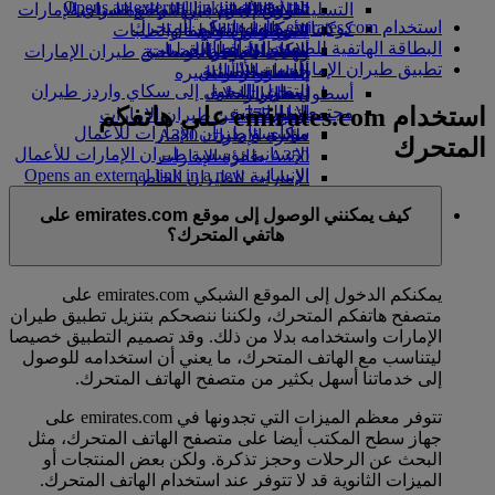
Opens an external link in a new tab
in a new tab
التسلية للأطفال
السوق الحرة
تجربتكم على متن الطائرة
تناول الطعام في الدرجة السياحية
السفر لأصحاب الهمم مع طيران الإمارات
استخدام emirates.com على هاتفكم المتحرك
كوكبنا
شركاؤنا
الممتازة
متجرنا الرسمي
الأدوات والموارد
الترفيه عن الأطفال
المساعدة الخاصة والطلبات
البطاقة الهاتفية للصعود إلى الطائرة
سكاي واردز رايل
الاستدامة في العمليات
ألعاب الأطفال
وجبات الدرجة السياحية
الهاتف المتحرك وتطبيق طيران الإمارات
تطبيق طيران الإمارات
حاسبة الأميال
السياسة البيئية
المشروبات
أنشطة للأطفال
إلغاء حجز أو تغييره
التقارير البيئية
تسجيل الدخول إلى سكاي واردز طيران
أسطول طائراتنا
تعطل الرحلات
استخدام emirates.com على هاتفكم
الإمارات
مجتمعاتنا المحلية
بوينج 777
معلومات عن طيران الإمارات
سكاي واردز+
مؤسسة طيران الإمارات للأعمال
طائرة الإمارات A380
المتحرك
الإنسانية
مؤسسة طيران الإمارات للأعمال
A350 طائرة الإمارات
الإنسانية Opens an external link in a new
الإمارات للطيران الخاص
tab
توزيع المقاعد
كيف يمكنني الوصول إلى موقع emirates.com على
الرعاية
هاتفي المتحرك؟
يمكنكم الدخول إلى الموقع الشبكي emirates.com على
متصفح هاتفكم المتحرك، ولكننا ننصحكم بتنزيل تطبيق طيران
الإمارات واستخدامه بدلا من ذلك. وقد تصميم التطبيق خصيصا
ليتناسب مع الهاتف المتحرك، ما يعني أن استخدامه للوصول
إلى خدماتنا أسهل بكثير من متصفح الهاتف المتحرك.
تتوفر معظم الميزات التي تجدونها في emirates.com على
جهاز سطح المكتب أيضا على متصفح الهاتف المتحرك، مثل
البحث عن الرحلات وحجز تذكرة. ولكن بعض المنتجات أو
الميزات الثانوية قد لا تتوفر عند استخدام الهاتف المتحرك.