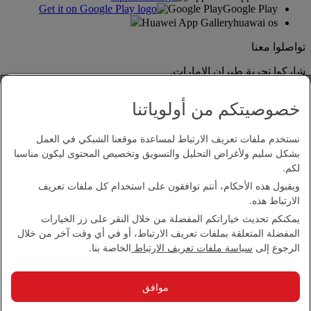
Google Play
Google Play
Huawei App Gallery
huawai os
تواصلوا معنا
شاركوا تجربة طيران الإمارات.
خصوصيتكم من أولوياتنا
نستخدم ملفات تعريف الارتباط لمساعدة موقعنا الشبكي في العمل
بشكل سليم ولأغراض التحليل والتسويق وتخصيص المحتوى ليكون مناسبا
لكم.
وبقبول هذه الأحكام، أنتم توافقون على استخدام كل ملفات تعريف
بيان إمكانية الدخول
الارتباط هذه.
اتصل بنا
يمكنكم تحديث خياراتكم المفضلة من خلال النقر على زر الخيارات
سياسة الخصوصية
المفضلة المتعلقة بملفات تعريف الارتباط، أو في أي وقت آخر من خلال
الشروط والأحكام
الرجوع إلى
سياسة ملفات تعريف الارتباط
الخاصة بنا.
سياسة ملفات تعريف الارتباط
الأمن الإلكتروني
بيان الشفافية بموجب قانون مكافحة العبودية الحديثة
موافق
خريطة الموقع
مجموعة الإمارات 2026 ©، جميع الحقوق محفوظة.