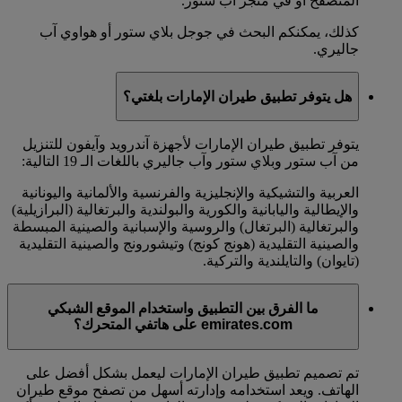
المتصفح أو في متجر آب ستور.
كذلك، يمكنكم البحث في جوجل بلاي ستور أو هواوي آب
جاليري.
هل يتوفر تطبيق طيران الإمارات بلغتي؟
يتوفر تطبيق طيران الإمارات لأجهزة آندرويد وآيفون للتنزيل
من آب ستور وبلاي ستور وآب جاليري باللغات الـ 19 التالية:
العربية والتشيكية والإنجليزية والفرنسية والألمانية واليونانية
والإيطالية واليابانية والكورية والبولندية والبرتغالية (البرازيلية)
والبرتغالية (البرتغال) والروسية والإسبانية والصينية المبسطة
والصينية التقليدية (هونج كونج) وتيشورونج والصينية التقليدية
(تايوان) والتايلندية والتركية.
ما الفرق بين التطبيق واستخدام الموقع الشبكي
emirates.com على هاتفي المتحرك؟
تم تصميم تطبيق طيران الإمارات ليعمل بشكل أفضل على
الهاتف. ويعد استخدامه وإدارته أسهل من تصفح موقع طيران