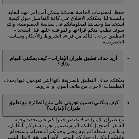
حفظ المعلومات الخاصة بعملائنا بشكل آمن أمر مهم للغاية
بالنسبة لنا. يمكنكم الاطلاع على كافة التفاصيل حول كيفية
استخدامنا وحمايتنا لمعلوماتكم في سياسة الخصوصية، والتي
سوف نطلب منكم قراءتها والموافقة عليها قبل استخدام
التطبيق. يرجى التأكد من قراءة الشروط والأحكام وسياسة
الخصوصية.
أريد حذف تطبيق طيران الإمارات - كيف يمكنني القيام
بذلك؟
يمكنكم حذف التطبيق بالطريقة ذاتها التي تقومون فيها بحذف
التطبيقات الأخرى من هاتف آيفون أو آندرويد.
كيف يمكنني تصميم تجربتي على متن الطائرة مع تطبيق
طيران الإمارات؟
مع طيران الإمارات، لا تقتصر خياراتكم على تحديد وجهة
السفر. أصبح بإمكانكم اليوم تصميم تجربة سفركم بالكامل،
بدءا من أنشطة الترفيه وحتى وجباتكم المفضلة، باستخدام
هاتفكم الذكي أو جهازكم اللوحي. لأنها الطريقة الأمثل للتميز