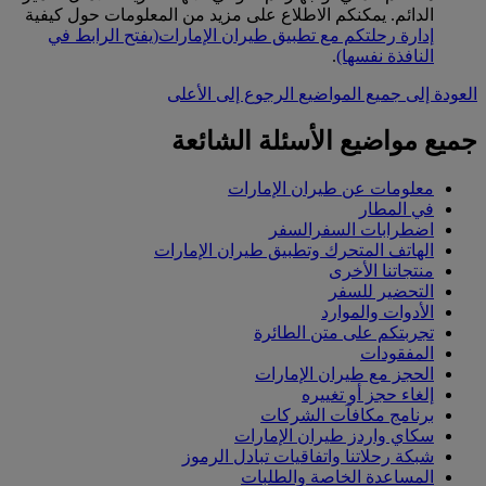
الدائم. يمكنكم الاطلاع على مزيد من المعلومات حول كيفية
إدارة رحلتكم مع تطبيق طيران الإمارات
(يفتح الرابط في
النافذة نفسها)
.
العودة إلى جميع المواضيع
الرجوع إلى الأعلى
جميع مواضيع الأسئلة الشائعة
معلومات عن طيران الإمارات
في المطار
اضطرابات السفرالسفر
الهاتف المتحرك وتطبيق طيران الإمارات
منتجاتنا الأخرى
التحضير للسفر
الأدوات والموارد
تجربتكم على متن الطائرة
المفقودات
الحجز مع طيران الإمارات
إلغاء حجز أو تغييره
برنامج مكافآت الشركات
سكاي واردز طيران الإمارات
شبكة رحلاتنا واتفاقيات تبادل الرموز
المساعدة الخاصة والطلبات