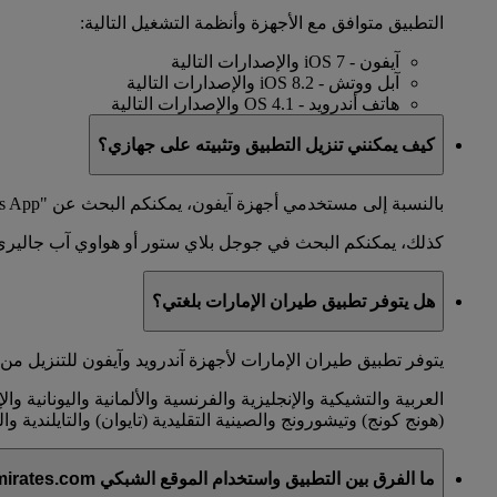
التطبيق متوافق مع الأجهزة وأنظمة التشغيل التالية:
آيفون - iOS 7 والإصدارات التالية
آبل ووتش - iOS 8.2 والإصدارات التالية
هاتف أندرويد - OS 4.1 والإصدارات التالية
كيف يمكنني تنزيل التطبيق وتثبيته على جهازي؟
بالنسبة إلى مستخدمي أجهزة آيفون، يمكنكم البحث عن "Emirates App" في متجر آي تيونز ستور على جهازكم، إما في المتصفح أو في متجر آب ستور.
كذلك، يمكنكم البحث في جوجل بلاي ستور أو هواوي آب جاليري
هل يتوفر تطبيق طيران الإمارات بلغتي؟
يتوفر تطبيق طيران الإمارات لأجهزة آندرويد وآيفون للتنزيل من آب ستو
العربية والتشيكية والإنجليزية والفرنسية والألمانية واليونانية والإ
(هونج كونج) وتيشورونج والصينية التقليدية (تايوان) والتايلندية وال
ما الفرق بين التطبيق واستخدام الموقع الشبكي emirates.com على هاتفي المتحرك؟