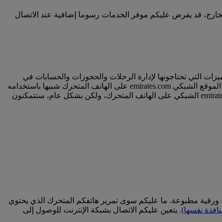
كن، إذا كنتم تستخدمون البيانات المتنقلة في الخارج، قد يفرض عليكم موفر الخدمات رسوما إضافية عند الاتصال
زات التي تحتاجونها لإدارة الرحلات والحجوزات والحسابات في
. يعد استخدام الموقع الشبكي emirates.com على الهاتف المتحرك شبيها باستخدامه
على جهاز سطح المكتب، بصرف النظر عن بعض الاختلافات الطفيفة في التوافق. وقد تختلف بعض الميزات بين التطبيق وموقع emirates.com الشبكي على الهاتف المتحرك، ولكن بشكل عام، ستتمكنون
ات ورقية مطبوعة. ما عليكم سوى تمرير هاتفكم المتحرك الذي يحتوي
نافذة نفسها)
. يتعين عليكم الاتصال بشبكة الإنترنت للوصول إلى