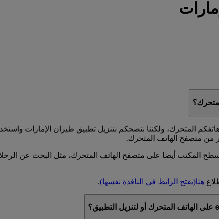
مارات
 الموقع الشبكي emirates.com على متصفح هاتفكم المتحرك، ولكننا ننصحكم بتنزيل تطبيق طي
ر من متصفح الهاتف المتحرك.
يزات التي تجدونها في emirates.com على جهاز سطح المكتب أيضا على متصفح الهاتف المتحرك، م
طلاع
هنا
(يفتح الرابط في النافذة نفسها)
.