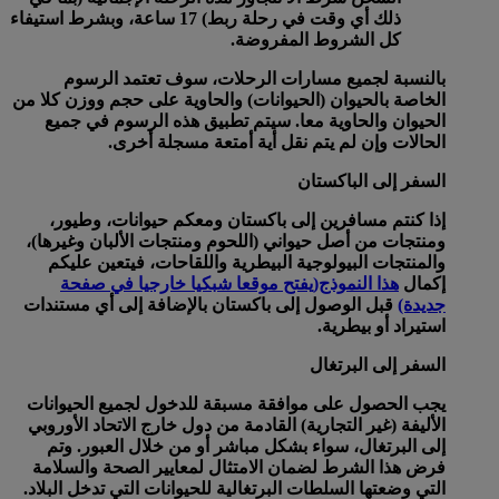
ذلك أي وقت في رحلة ربط) 17 ساعة، وبشرط استيفاء
كل الشروط المفروضة.
بالنسبة لجميع مسارات الرحلات، سوف تعتمد الرسوم
الخاصة بالحيوان (الحيوانات) والحاوية على حجم ووزن كلا من
الحيوان والحاوية معا. سيتم تطبيق هذه الرسوم في جميع
الحالات وإن لم يتم نقل أية أمتعة مسجلة أخرى.
السفر إلى الباكستان
إذا كنتم مسافرين إلى باكستان ومعكم حيوانات، وطيور،
ومنتجات من أصل حيواني (اللحوم ومنتجات الألبان وغيرها)،
والمنتجات البيولوجية البيطرية واللقاحات، فيتعين عليكم
إكمال
هذا النموذج
(يفتح موقعا شبكيا خارجيا في صفحة
جديدة)
قبل الوصول إلى باكستان بالإضافة إلى أي مستندات
استيراد أو بيطرية.
السفر إلى البرتغال
يجب الحصول على موافقة مسبقة للدخول لجميع الحيوانات
الأليفة (غير التجارية) القادمة من دول خارج الاتحاد الأوروبي
إلى البرتغال، سواء بشكل مباشر أو من خلال العبور. وتم
فرض هذا الشرط لضمان الامتثال لمعايير الصحة والسلامة
التي وضعتها السلطات البرتغالية للحيوانات التي تدخل البلاد.