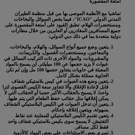
أمتعة المقصورة
تماشيا مع الأنظمة الموصى بها من قبل منظمة الطيران
المدني الدولي "ICAO"، فيما يخص السوائل والبخاخات
ومستحضرات الهلام، تطبق القيود على أمتعة المقصورة على
جميع المسافرين المغادرين أو العابرين من خلال مطارات
دولية متعددة بما في ذلك دبي الدولي:
يتعين وضع جميع أنواع السوائل، والهلام، والبخاخات،
والمعاجين، ومستحضرات الغسول، والكريمات،
والمشروبات، والمواد الأخرى ذات التركيب المماثل في
عبوات
لا يزيد حجمها عن 100 ميليلتر
. لن يسمح بالمواد
المعبئة في حاويات يتجاوز حجمها 100 مل وإن لم تكن
الحاوية ممتلئة بشكل كامل.
يتعين وضع هذه العبوات في كيس بلاستيكي شفاف
قابل لإعادة الإغلاق وألا تتجاوز سعة الكيس القصوى
لترا
واحدا
. لا يسمح بالحقائب الأكبر حجما أو الحقائب التي لا
يمكن إغلاقها مثل حقائب حفظ الطعام التي يتم طيها.
يتعين أن تدخل العبوات في الكيس البلاستيكي الشفاف
بسهولة، ويتعين إغلاقه بإحكام.
يتعين تقديم الكيس البلاستيكي للمعاينة عند نقاط
التفتيش. لا يسمح سوى بكيس بلاستيكي شفاف واحد
فقط لكل مسافر.
تسري بعض الاستثناءات على بعض المواد كالأدوية