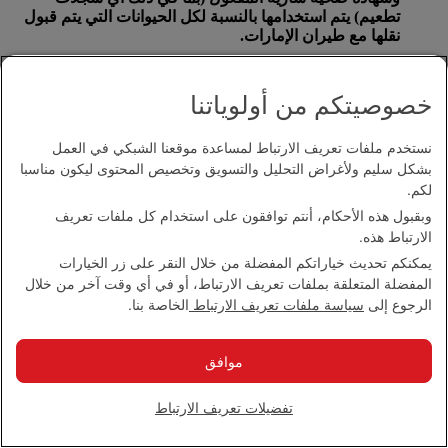
تطعيم) يتم استخدامها بالنسبة لكل الحيوانات التي يتم قبول
نقلها مع طيران الإمارات.
على الرغم من ذلك تحظر بعض الدول استيراد الحيوانات على
أنها أمتعة. يرجى الاتصال مع
مكتب طيران الإمارات المحلي
خصوصيتكم من أولوياتنا
للحصول على المزيد من المعلومات.
بالنسبة للحيوانات التي يتم نقلها على متن طيران الإمارات،
نستخدم ملفات تعريف الارتباط لمساعدة موقعنا الشبكي في العمل
يتعين كتابة متطلبات درجة الحرارة المثلى على حاوية نقل
بشكل سليم ولأغراض التحليل والتسويق وتخصيص المحتوى ليكون مناسبا
الحيوان إضافة إلى رقم الهاتف للاتصال في حالات الطوارئ
لكم.
على مدار 24 ساعة.
وبقبول هذه الأحكام، أنتم توافقون على استخدام كل ملفات تعريف
الارتباط هذه.
لن تقبل طيران الإمارات نقل أي أنثى حيوان قد تجاوزت ثلث
فترة الحمل أو وضعت مولودها قبل السفر بـ 48 ساعة.
يمكنكم تحديث خياراتكم المفضلة من خلال النقر على زر الخيارات
المفضلة المتعلقة بملفات تعريف الارتباط، أو في أي وقت آخر من خلال
الرجوع إلى
سياسة ملفات تعريف الارتباط
الخاصة بنا.
ما هي السياسة المتبعة في ما يتعلق بنقل البضائع الخطرة؟
موافق
البضائع الخطرة عبارة عن مواد قد تشكل مخاطر على صحة
الركاب وسلامتهم أو قد تتسبب في إلحاق أضرار بالطائرة.
ويشار إلى هذه البضائع أيضا بأنها مواد محظورة ومواد خطرة
تفضيلات تعريف الارتباط
وبضائع خطرة.