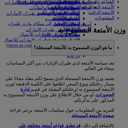
القواعد والسياسات الخاصة بالأمتعة
Opens an external link in a new tab
in a new tab
التسلية للأطفال
السوق الحرة
تجربتكم على متن الطائرة
تناول الطعام في الدرجة السياحية
السفر لأصحاب الهمم مع طيران الإمارات
الأمتعة المتأخرة والمتضررة والتتبع
كوكبنا
شركاؤنا
الممتازة
متجرنا الرسمي
الأدوات والموارد
الترفيه عن الأطفال
المساعدة الخاصة والطلبات
الأمتعة الزائدة
سكاي واردز رايل
الاستدامة في العمليات
ألعاب الأطفال
وجبات الدرجة السياحية
الهاتف المتحرك وتطبيق طيران الإمارات
المفقودات
حاسبة الأميال
السياسة البيئية
المشروبات
أنشطة للأطفال
إلغاء حجز أو تغييره
التقارير البيئية
تسجيل الدخول إلى سكاي واردز طيران
أسطول طائراتنا
تعطل الرحلات
وزن الأمتعة المسموح به
الإمارات
مجتمعاتنا المحلية
بوينج 777
معلومات عن طيران الإمارات
سكاي واردز+
مؤسسة طيران الإمارات للأعمال
طائرة الإمارات A380
الإنسانية
مؤسسة طيران الإمارات للأعمال
A350 طائرة الإمارات
الإنسانية Opens an external link in a new
الإمارات للطيران الخاص
ما هو الوزن المسموح به للأمتعة المسجلة؟
tab
توزيع المقاعد
الرعاية
تعد سياسة الأمتعة لدى طيران الإمارات من أكثر السياسات
سخاء في العالم.
يعتمد وزن الأمتعة المسجلة الذي يسمح لكم بنقله مجانا على
مسار رحلتكم ونوع السعر. اطلعوا على الكمية الدقيقة لوزن
الأمتعة المسموح به لرحلتكم المقبلة في قسم
إدارة
الحجوزات
، أو من خلال الاطلاع على وزن الأمتعة المسموح به
المذكور على تذكرتكم.
للمزيد من المعلومات حول سياسات الأمتعة، يرجى قراءة
صفحة الأمتعة المسجلة
.
بالإضافة إلى ذلك،
قد تطبق قواعد أمتعة مختلفة على