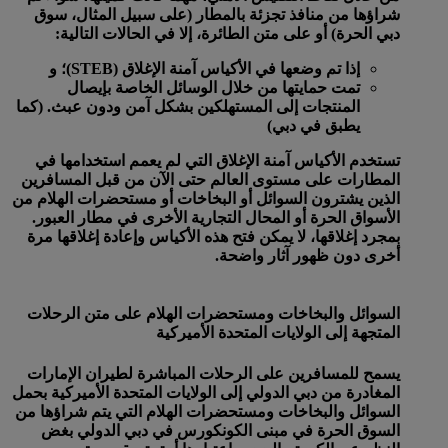
شراؤها من منافذ تجزئة بالمطار (على سبيل المثال، سوق
دبي الحرة) أو على متن الطائرة، إلا في الحالات التالية:
إذا تم وضعها في الأكياس آمنة الإغلاق (STEB)؛ و
تمت حمايتها من خلال الوسائل الخاصة بإيصال
المنتجات إلى المستهلكين بشكل آمن ودون عبث. (كما
يطبق في دبي)
تستخدم الأكياس آمنة الإغلاق التي لم يعمم استخدامها في
المطارات على مستوى العالم حتى الآن من قبل المسافرين
الذين يشترون السوائل أو البخاخات أو مستحضرات الهلام من
الأسواق الحرة أو المحال التجارية الأخرى في مطار العبور.
بمجرد إغلاقها، لا يمكن فتح هذه الأكياس وإعادة إغلاقها مرة
أخرى دون ظهور آثار واضحة.
السوائل والبخاخات ومستحضرات الهلام على متن الرحلات
المتجهة إلى الولايات المتحدة الأميركية
يسمح للمسافرين على الرحلات المباشرة لطيران الإمارات
المغادرة من دبي الدولي إلى الولايات المتحدة الأميركية بحمل
السوائل والبخاخات ومستحضرات الهلام التي يتم شراؤها من
السوق الحرة في مبنى الكونكورس في دبي الدولي بغض