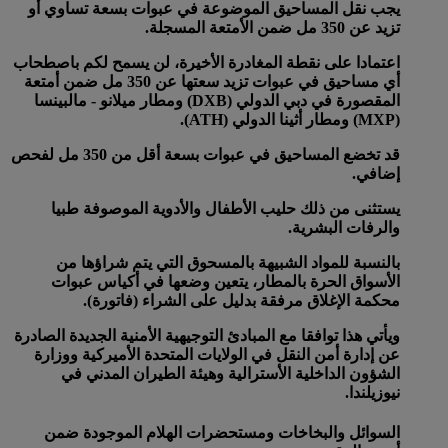
يجب نقل المساحيق الموضوعة في عبوات بسعة تساوي أو
تزيد عن 350 مل ضمن الأمتعة المسجلة.
اعتمادا على نقطة المغادرة الأخيرة، لن يسمح لكم باصطحاب
أي مساحيق في عبوات تزيد سعتها عن 350 مل ضمن أمتعة
المقصورة في دبي الدولي (DXB) ومطار ميلانو - مالبينسا
(MXP) ومطار أثينا الدولي (ATH).
قد تخضع المساحيق في عبوات بسعة أقل من 350 مل لفحص
إضافي.
يستثنى من ذلك حليب الأطفال والأدوية الموصوفة طبيا
والرفات البشرية.
بالنسبة للمواد الشبيهة بالمسحوق التي يتم شراؤها من
الأسواق الحرة بالمطار، يتعين وضعها في أكياس عبوات
محكمة الإغلاق مرفقة بدليل على الشراء (فاتورة).
ويأتي هذا توافقا مع المبادئ التوجيهية الأمنية الجديدة الصادرة
عن إدارة أمن النقل في الولايات المتحدة الأميركية ووزارة
الشؤون الداخلية الأسترالية وهيئة الطيران المدني في
نيوزيلندا.
السوائل والبخاخات ومستحضرات الهلام الموجودة ضمن