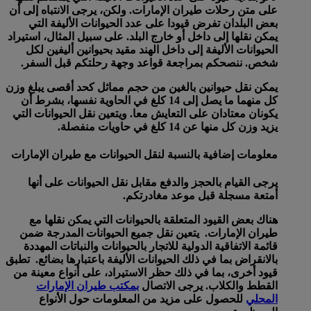
على متن رحلات طيران الإمارات. ولكن، يرجى الانتباه إلى أن
بعض البلدان تفرض قيودا على عدد الحيوانات الأليفة التي
يمكن نقلها إلى داخل أو خارج البلد. على سبيل المثال، استيراد
الحيوانات الأليفة إلى داخل الهند مقيد بحيوانين أليفين لكل
شخص. ننصحكم بمراجعة قواعد وجهة رحلتكم قبل السفر.
يمكن نقل حيوانين بالغين من حجم مماثل كحد أقصى يبلغ وزن
كل منهما ما يصل إلى 14 كلغ في الحاوية نفسها، بشرط أن
يكونان معتادان على التعايش معا. ويتعين نقل الحيوانات التي
يزيد وزن كل منها عن 14 كلغ في حاويات منفصلة.
معلومات إضافية بالنسبة لنقل الحيوانات مع طيران الإمارات
يرجى القيام بالحجز والدفع مقابل نقل الحيوانات على أنها
أمتعة مسجلة قبل موعد مغادرتكم.
هناك بعض القيود المتعلقة بالحيوانات التي يمكن نقلها مع
طيران الإمارات. يتعين نقل جميع الحيوانات المدرجة ضمن
قائمة الاتفاقية الدولية للاتجار بالحيوانات والنباتات المهددة
بالانقراض بما في ذلك الحيوانات الأليفة باعتبارها بضائع. تطبق
قيود أخرى، بما في ذلك حظر الاستيراد، على أنواع معينة من
القطط والكلاب. يرجى الاتصال
بمكتب طيران الإمارات
المحلي
للحصول على مزيد من المعلومات حول الأنواع