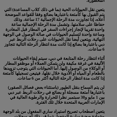
المحظورة.
يتعين نقل الحيوانات الحية (بما في ذلك كلاب المساعدة) التي
يتم القبول بها كأمتعة باعتبارها بضائع وفقا للقواعد الموضحة
أعلاه، إذا تجاوزت مدة الرحلة الإجمالية 17 ساعة، وذلك
حفاظا على سلامتها. وتشمل مدة الرحلة الإجمالية ساعة
واحدة تقريبا لإنجاز إجراءات السفر في المطار قبل المغادرة
وساعة واحدة لتسليم الحيوانات في صالة الوصول في الوجهة
النهائية. ويتعين أيضا نقل الحيوانات على رحلات الربط عبر
دبي باعتبارها بضائع إذا كانت مدة انتظار الرحلة التالية تتجاوز
6 ساعات.
أثناء انتظار رحلة المتابعة في دبي، سيتم إبقاء الحيوانات
الأليفة في غرفة مكيفة ولن يتمكن العملاء أو موظفو المطار
أو الوكلاء من الوصول إليها. أما الحيوانات التي يتوجب تزويدها
بالطعام أو المياه أو الأدوية خلال نقلها، فيتيعن تسجيلها كأمتعة
إذا كانت مدة انتظار الرحلة التالية أكثر من 6 ساعات.
لن يتم السماح بنقل الطيور (باستثناء بعض فصائل الصقور)
باعتبارها أمتعة مسجلة أو بضائع في رحلات الربط عبر دبي
بين 1 مايو و30 سبتمبر نظرا للحرارة والرطوبة العالية في
الإمارات العربية المتحدة خلال تلك الفترة.
يتعين اصطحاب تصريح استيراد ساري المفعول من بلد الوجهة
وشهادة صحية سارية المفعول (بما في ذلك أي سجلات