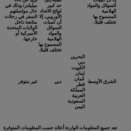
السوائل والمواد
حد كبير
ميليلتر) وذلك في
الهلامية
لوائح الاتحاد
حال مواصلتهم
المسموح بها
الأوروبي، إلا
السفر في رحلات
تختلف قليلا.
أن كميات
متابعة داخل
السوائل
الولايات المتحدة
والمواد
الأميركية أو
الهلامية
خارجها.
المسموح بها
تختلف قليلا.
البحرين
دبي
الكويت
لبنان
عُمان
الشرق الأوسط
دبي
غير متوفر
قطر
المملكة
العربية
السعودية
اليمن
تعد جميع المعلومات الواردة أعلاه حسب المعلومات المتوفرة