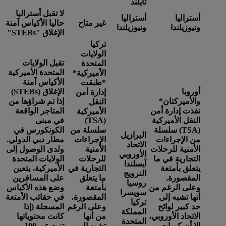
تايلند
لا تقبل أستراليا
أستراليا
أستراليا
غير متاح
حاليا الأكياس آمنة
ونيوزيلندا
ونيوزيلندا
الإغلاق "STEBs"
تركيا
الولايات
تقبل الولايات
المتحدة
المتحدة الأميركية
الأميركية*
الأكياس آمنة
*
طبقت
أوروبا
الإغلاق (STEBs)
إدارة أمن
والأميركتان
*
إذا تم شراؤها من
النقل
نفذت إدارة أمن
المتاجر الواقعة
الأميركية
النقل الأميركية
(TSA)
في مبنى
(TSA) سلسلة
سلسلة من
الكونكورس في
البرازيل
من الإجراءات
الإجراءات
مطار دبي الدولي.
الاتحاد
الأمنية للرحلات
الأمنية
ولدى الوصول إلى
الأوروبي
التجارية في ما
للرحلات
الولايات المتحدة
آيسلندا
يتعلق بأمتعة
التجارية في
الأميركية، يتعين
النرويج
المقصورة.
ما يتعلق
على المسافرين
روسيا
وعلى الرغم من
بأمتعة
وضع هذه الأكياس
سويسرا
أنها تشبه إلى
المقصورة.
في حقائب الأمتعة
تركيا
حد كبير لوائح
وعلى الرغم
المسجلة (إذا
المملكة
الاتحاد الأوروبي،
من أنها
كانت محتوياتها
المتحدة
إلا أن كميات
تشبه إلى
تزيد عن 100