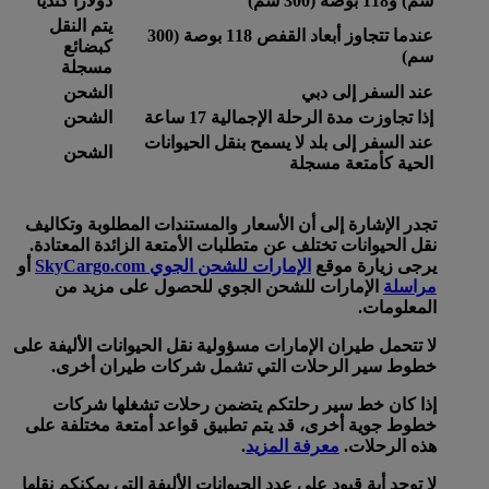
سم) و118 بوصة (300 سم)
دولارا كنديا
يتم النقل
عندما تتجاوز أبعاد القفص 118 بوصة (300
كبضائع
سم)
مسجلة
عند السفر إلى دبي
الشحن
إذا تجاوزت مدة الرحلة الإجمالية 17 ساعة
الشحن
عند السفر إلى بلد لا يسمح بنقل الحيوانات
الشحن
الحية كأمتعة مسجلة
تجدر الإشارة إلى أن الأسعار والمستندات المطلوبة وتكاليف
نقل الحيوانات تختلف عن متطلبات الأمتعة الزائدة المعتادة.
يرجى زيارة موقع
الإمارات للشحن الجوي SkyCargo.com
أو
مراسلة
الإمارات للشحن الجوي للحصول على مزيد من
المعلومات.
لا تتحمل طيران الإمارات مسؤولية نقل الحيوانات الأليفة على
خطوط سير الرحلات التي تشمل شركات طيران أخرى.
إذا كان خط سير رحلتكم يتضمن رحلات تشغلها شركات
خطوط جوية أخرى، قد يتم تطبيق قواعد أمتعة مختلفة على
هذه الرحلات.
معرفة المزيد
.
لا توجد أية قيود على عدد الحيوانات الأليفة التي يمكنكم نقلها