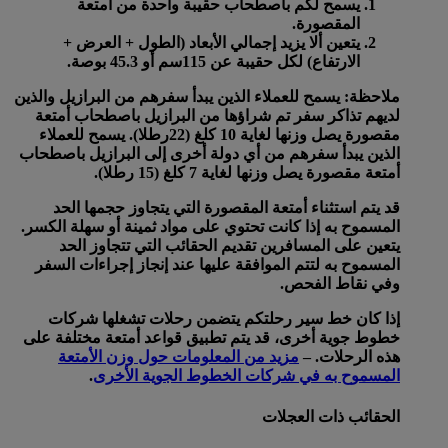
يسمح لكم باصطحاب حقيبة واحدة من أمتعة
المقصورة.
يتعين ألا يزيد إجمالي الأبعاد (الطول + العرض +
الارتفاع) لكل حقيبة عن 115سم أو 45.3 بوصة.
ملاحظة: يسمح للعملاء الذين يبدأ سفرهم من البرازيل والذين
لديهم تذاكر سفر تم شراؤها من البرازيل باصطحاب أمتعة
مقصورة يصل وزنها لغاية 10 كلغ (22رطلا). يسمح للعملاء
الذين يبدأ سفرهم من أي دولة أخرى إلى البرازيل باصطحاب
أمتعة مقصورة يصل وزنها لغاية 7 كلغ (15 رطلا).
قد يتم استثناء أمتعة المقصورة التي يتجاوز حجمها الحد
المسموح به إذا كانت تحتوي على مواد ثمينة أو سهلة الكسر.
يتعين على المسافرين تقديم الحقائب التي تتجاوز الحد
المسموح به لتتم الموافقة عليها عند إنجاز إجراءات السفر
وفي نقاط الفحص.
إذا كان خط سير رحلتكم يتضمن رحلات تشغلها شركات
خطوط جوية أخرى، قد يتم تطبيق قواعد أمتعة مختلفة على
هذه الرحلات. –
مزيد من المعلومات حول وزن الأمتعة
المسموح به في شركات الخطوط الجوية الأخرى
.
الحقائب ذات العجلات