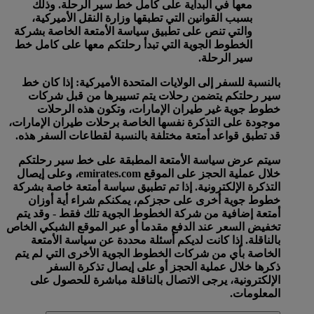
معها في البداية على كامل خط سير الرحلة. وذلك
بسبب القوانين التي تطبقها وزارة النقل الأميركية،
والتي تنص على تطبيق سياسة الأمتعة الخاصة بشركة
الخطوط الجوية التي تبدأ رحلتكم معها على كامل خط
سير الرحلة.
بالنسبة للسفر إلى الولايات المتحدة الأميركية:
إذا كان خط
سير رحلتكم يتضمن رحلات يتم تسييرها من قبل شركات
خطوط جوية غير طيران الإمارات، وتكون هذه الرحلات
موجودة على التذكرة نفسها الخاصة برحلات طيران الإمارات،
قد تطبق قواعد أمتعة مختلفة بالنسبة لقطاعات السفر هذه.
سيتم عرض سياسة الأمتعة المطبقة على خط سير رحلتكم
خلال عملية الحجز على الموقع emirates.com، وعلى إيصال
التذكرة الإلكترونية. إذا تم تطبيق سياسة أمتعة خاصة بشركة
خطوط جوية أخرى على حجزكم، يمكنكم شراء أية أوزان
أمتعة إضافية من شركة الخطوط الجوية تلك فقط - وقد يتم
تخفيض السعر عند الدفع مقدما أو عبر الموقع الشبكي الخاص
بالناقلة. إذا كانت لديكم أسئلة محددة عن سياسة الأمتعة
الخاصة بأي من شركات الخطوط الجوية الأخرى التي لم يتم
ذكرها خلال عملية الحجز أو على إيصال تذكرة السفر
الإلكترونية، يرجى الاتصال بالناقلة مباشرة للحصول على
المعلومات.