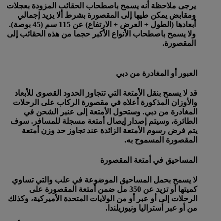
يرجى ملاحظة أنه يسمح باصطحاب الحقائب المزودة بعجلات
ومقابض يمكن طيها إلى المقصورة بشرط ألا يزيد إجمالي
أبعادها (الطول + العرض + الارتفاع) عن 115 سم (45 بوصة).
ولا يسمح باصطحاب الأنواع الأكبر حجما من هذه الحقائب إلى
المقصورة.
العبور أو المغادرة من دبي
قد لا يسمح بنقل الأمتعة التي تتجاوز الحدود القصوى للأبعاد
والأوزان المذكورة أعلاه في مقصورة الركاب على الرحلات
المغادرة من دبي. وستحول الأمتعة إلى عنبر الشحن في
الطائرة، وسيتم إصدار إيصال أمتعة مسجلة للمسافر. سوف
يتم فرض رسوم الأمتعة الزائدة عند تجاوز حد وزن أمتعة
المقصورة المسموح به.
المساحيق في أمتعة المقصورة
لا يسمح بحمل المساحيق الموضوعة في علب والتي تساوي
كميتها أو تزيد عن 350 مل ضمن أمتعة المقصورة على
الرحلات إلى أو عبر أو من الولايات المتحدة الأميركية، وكذلك
من أو عبر أستراليا ونيوزيلندا.