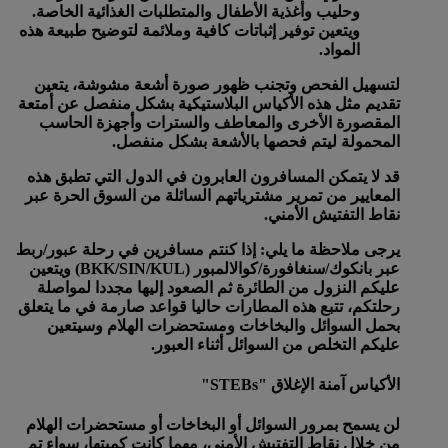
وحليب وأغذية الأطفال والمتطلبات الغذائية الخاصة.
ويتعين توفير إثباتات كافية وملائمة لتوضيح طبيعة هذه
المواد.
لتسهيل الفحص وتجنب ظهور صورة أشعة مشوشة، يتعين
تقديم مثل هذه الأكياس البلاستيكية بشكل منفصل عن أمتعة
المقصورة الأخرى والمعاطف والسترات وأجهزة الحاسب
المحمولة ليتم فحصها بالأشعة بشكل منفصل.
قد لا يتمكن المسافرون العابرون في الدول التي تطبق هذه
المعايير من تمرير مشترياتهم السائلة من السوق الحرة عبر
نقاط التفتيش الأمني.
يرجى ملاحظة ما يلي: إذا كنتم مسافرين في رحلة عبور/ربط
عبر بانكوك/سنغافورة/كوالالمبور (BKK/SIN/KUL) ويتعين
عليكم النزول من الطائرة ثم الصعود إليها مجددا لمواصلة
رحلتكم، تتبع هذه المطارات حاليا قواعد صارمة في ما يتعلق
بحمل السوائل والبخاخات ومستحضرات الهلام وسيتعين
عليكم التخلص من السوائل أثناء العبور.
الأكياس آمنة الإغلاق "STEBs"
لن يسمح بمرور السوائل أو البخاخات أو مستحضرات الهلام
من خلال نقاط التفتيش الأمني، مهما كانت كميتها، سواء تم