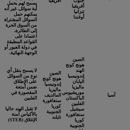
جنوب
أفريقيا
يسمح لهم بحمل
أفريقيا
أية سوائل. غير أنه
تنزانيا
يمكنهم حمل
أوغندا
السوائل المشتراة
من السوق الحرة
إلى الطائرة،
اعتمادا على
القواعد المطبقة
في دولة العبور أو
الوجهة النهائية.
الصين
هونج كونج
الهند
لا يسمح بنقل أي
الصين
إندونيسيا
نوع من السوائل
هونج كونج
اليابان
على الإطلاق
إندونيسيا
ماليزيا
ضمن أمتعة
ماليزيا
موريشيوس
المقصورة في
آسيا
المالديف
الباكستان
الفلبين
سنغافورة
الفلبين
كوريا
لا تقبل الهند حاليا
سيشيل
الجنوبية
بالأكياس آمنة
سنغافورة
تايلند
الإغلاق (STEB)
كوريا
الجنوبية