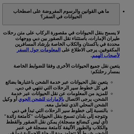
ما هي القوانين والرسوم المفروضة على اصطحاب
الحيوانات في السفر؟
لا يسمح بنقل الحيوانات في مقصورة الركاب على متن رحلات
طيران الإمارات، باستثناء نقل الصقور بين دبي ووجهات
محددة في باكستان والكلاب الخاصة بإرشاد المسافرين
المكفوفين. يرجى الاطلاع على
المعلومات حول السفر
لأصحاب الهمم
.
يتعين نقل جميع الحيوانات الأخرى وفقا للضوابط الخاصة
بمسار رحلتكم:
يتعين نقل الحيوانات عبر خدمة الشحن باعتبارها بضائع
في كل خطوط سير الرحلات التي تنتهي في دبي.
للمزيد من المعلومات عن نقل الحيوانات عبر خدمة
الشحن، يرجى الاتصال
بالإمارات للشحن الجوي
أو وكيل
الشحن المحلي الذي تتعامل معه.
بالنسبة إلى خطوط سير الرحلات التي تبدأ في دبي
وتتوجه إلى بلدان تسمح بنقل الحيوانات "كأمتعة زائدة"
(أي ليس كبضائع مسجلة)، يمكن نقل الصقور والقطط
والكلاب والطيور الأليفة كأمتعة مسجلة في عنبر
الشحن شرط ألا تتجاوز مدة الرحلة الإجمالية (بما في