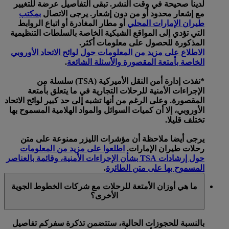
لدينا صحيحة في وقت النشر. تبقى التفاصيل عرضة للتغيير
مع إشعار محدود أو من دون إشعار. يرجى الاتصال
بمكتب
طيران الإمارات المحلي
أو مطار المغادرة أو اتباع الروابط
التي تؤدي إلى المواقع الشبكية الخاصة بالسلطات التنظيمية
المذكورة للحصول على معلومات أكثر.
الاطلاع على مزيد من المعلومات حول لوائح الاتحاد الأوروبي
الخاصة بأمتعة المقصورة والأسئلة الشائعة
.
*نفذت إدارة أمن النقل الأميركية (TSA) سلسلة من
الإجراءات الأمنية للرحلات التجارية في ما يتعلق بأمتعة
المقصورة. وعلى الرغم من أنها تشبه إلى حد كبير لوائح الاتحاد
الأوروبي، إلا أن كميات السوائل والمواد الهلامية المسموح بها
تختلف قليلا.
يرجى أيضا ملاحظة أن مؤشرات الليزر ممنوعة على متن
رحلات طيران الإمارات.
اطلعوا على مزيد من المعلومات
حول إرشادات TSA بشأن الإجراءات الأمنية، وقائمة بالعناصر
المسموح بها على متن الطائرة
.
ما هي أوزان الأمتعة للرحلات مع شركات الخطوط الجوية
الأخرى؟
بالنسبة للحجوزات الحالية، ستتضمن تذكرة سفركم تفاصيل