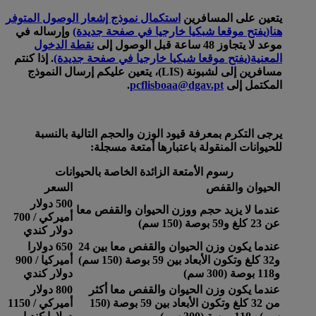
يتعين على المسافرين
استكمال نموذج إشعار الوصول المتوفر
هنا
(يفتح موقعا شبكيا خارجيا في صفحة جديدة)
وإرساله في
موعد لا يتجاوز 48 ساعة قبل الوصول إلى
نقطة الدخول
المعنية
(يفتح موقعا شبكيا خارجيا في صفحة جديدة)
. إذا كنتم
مسافرين إلى لشبونة (LIS)، يتعين عليكم إرسال النموذج
المكتمل إلى
pcflisboaa@dgav.pt
.
يرجى التكرم بمعرفة قيود الوزن والحجم التالية بالنسبة
للحيوانات المنقولة باعتبارها أمتعة مسجلة:
رسوم الأمتعة الزائدة الخاصة بالحيوانات
الحيوان والقفص
السعر
500 دولار
عندما لا يزيد حجم ووزن الحيوان والقفص معا
أميركي / 700
عن 23 كلغ و59 بوصة (150 سم)
دولار كندي
عندما يكون وزن الحيوان والقفص معا بين 24
650 دولارا
و32 كلغ وتكون الأبعاد بين 59 بوصة (150 سم)
أميركيا / 900
و118 بوصة (300 سم)
دولار كندي
عندما يكون وزن الحيوان والقفص معا أكثر
800 دولار
من 32 كلغ وتكون الأبعاد بين 59 بوصة (150
أميركي / 1150