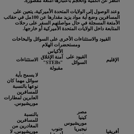
النظر عن الكمية والحجم باعتبارها أمتعة مقصورة.
وعند الوصول إلى الولايات المتحدة الأميركية، يتعين على
المسافرين وضع أية مواد يزيد مقدارها عن 100مل في حقائب
الأمتعة المسجلة في حال مواصلتهم السفر على رحلات
المتابعة داخل الولايات المتحدة الأميركية أو خارجها.
القيود والاستثناءات الأخرى على السوائل والبخاخات
ومستحضرات الهلام
الأكياس
القيود على
آمنة الإغلاق
الإقليم
الاستثناءات
السوائل
"STEBs"
مقبولة
لا يسمح بأية
سوائل مهما كان
نوعها بالنسبة
للمسافرين
العابرين لمطارات
موريشيوس.
مصر
بالنسبة
كينيا
للمسافرين
موريشيوس
المغادرين من
نيجيريا
جنوب
أفريقيا
موريشيوس، لا