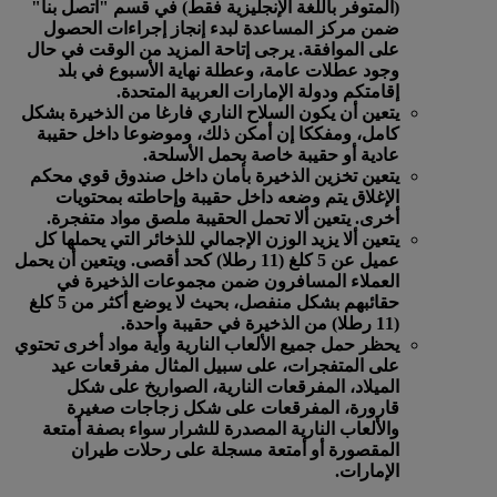
(المتوفر باللغة الإنجليزية فقط) في قسم "اتصل بنا"
ضمن مركز المساعدة لبدء إنجاز إجراءات الحصول
على الموافقة. يرجى إتاحة المزيد من الوقت في حال
وجود عطلات عامة، وعطلة نهاية الأسبوع في بلد
إقامتكم ودولة الإمارات العربية المتحدة.
يتعين أن يكون السلاح الناري فارغا من الذخيرة بشكل
كامل، ومفككا إن أمكن ذلك، وموضوعا داخل حقيبة
عادية أو حقيبة خاصة بحمل الأسلحة.
يتعين تخزين الذخيرة بأمان داخل صندوق قوي محكم
الإغلاق يتم وضعه داخل حقيبة وإحاطته بمحتويات
أخرى. يتعين ألا تحمل الحقيبة ملصق مواد متفجرة.
يتعين ألا يزيد الوزن الإجمالي للذخائر التي يحملها كل
عميل عن 5 كلغ (11 رطلا) كحد أقصى. ويتعين أن يحمل
العملاء المسافرون ضمن مجموعات الذخيرة في
حقائبهم بشكل منفصل، بحيث لا يوضع أكثر من 5 كلغ
(11 رطلا) من الذخيرة في حقيبة واحدة.
يحظر حمل جميع الألعاب النارية وأية مواد أخرى تحتوي
على المتفجرات، على سبيل المثال مفرقعات عيد
الميلاد، المفرقعات النارية، الصواريخ على شكل
قارورة، المفرقعات على شكل زجاجات صغيرة
والألعاب النارية المصدرة للشرار سواء بصفة أمتعة
المقصورة أو أمتعة مسجلة على رحلات طيران
الإمارات.