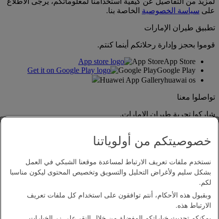
لمزيد من التفاصيل عن كيفية استخدامنا لمعلوماتكم، يرجى الاطلاع
على
سياسة الخصوصية
الخاصة بنا.
تطبيق طيران الإمارات
قوموا بحجز وإدارة رحلاتكم أينما كنتم.
App Store
App Store
Google Play
Google Play
Huawei App Gallery
huawai os
تواصلوا معنا
شاركوا تجربة طيران الإمارات.
خصوصيتكم من أولوياتنا
نستخدم ملفات تعريف الارتباط لمساعدة موقعنا الشبكي في العمل
بشكل سليم ولأغراض التحليل والتسويق وتخصيص المحتوى ليكون مناسبا
لكم.
وبقبول هذه الأحكام، أنتم توافقون على استخدام كل ملفات تعريف
بيان إمكانية الدخول
الارتباط هذه.
اتصل بنا
يمكنكم تحديث خياراتكم المفضلة من خلال النقر على زر الخيارات