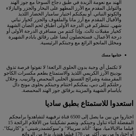
الهند مع نعومة الزبدة في طبق دجاج السوخا مع جوز الهند
والتوابل المقدم مع الأرز المطهو ​​على البخار والجزر والبازلاء
والكوتو النباتي. أو يمكنكم اختيار سامبار الخضار اللذيذ
والأفيال المقدم مع أرز ماتا والملفوف والجزر كخيار نباتي
شهي. تنتظركم في الدرجة الأولى أطباق لحم الضأن الشهية
كخيار مقبلات ثالث. وإذا كنتم من مسافري الدرجة الأولى أو
درجة الأعمال، فستحصلون أيضا على رقائق بابادم الشهيرة
ومخلل المانجو الرائع مع وجبتكم الرئيسية.
ختامها مسك
لا تكتمل أي وجبة بدون الحلوى الرائعة! لا تفوتوا فرصة تذوق
بودينج الأرز الكريمي اللذيذ والاستمتاع بطعم مكسرات الكاجو
المقرمشة وشرائح الفستق الحلبي المحمص والزبيب. وخلال
رحلتكم إلى دبي، يمكنكم اختتام وجبتكم بحلوى مونج دال
باياسام الشهية والمزينة برقائق جوز الهند المحمصة.
استعدوا للاستمتاع بطبق ساديا
اختاروا من بين ما يصل إلى 6500 قناة ترفيهية لتشاهدوا برامجكم
المفضلة أثناء تناول وجبتكم. وتضم تشكيلتنا من الأفلام الرائجة 15
فيلما مالايالاميا، منها: "أناند سريبالا" و"سوكشمدرشيني" و"كارنيكا".
أو اختاروا من بين أكثر من 170 فيلما هنديا، بدءا من الروائع