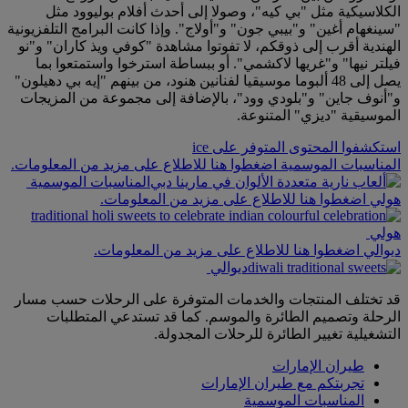
الكلاسيكية مثل "بي كيه"، وصولا إلى أحدث أفلام بوليوود مثل
"سينغهام أغين" و"بيبي جون" و"أولاج". وإذا كانت البرامج التلفزيونية
الهندية أقرب إلى ذوقكم، لا تفوتوا مشاهدة "كوفي ويذ كاران" و"نو
فيلتر نيها" و"غريها لاكشمي". أو ببساطة استرخوا واستمتعوا بما
يصل إلى 48 ألبوما موسيقيا لفنانين هنود، من بينهم "إيه بي دهيلون"
و"أنوف جاين" و"بلودي وود"، بالإضافة إلى مجموعة من المزيجات
الموسيقية "ديزي" المتنوعة.
استكشفوا المحتوى المتوفر على ice
المناسبات الموسمية اضغطوا هنا للاطلاع على مزيد من المعلومات.
المناسبات الموسمية
هولي اضغطوا هنا للاطلاع على مزيد من المعلومات.
هولي
ديوالي اضغطوا هنا للاطلاع على مزيد من المعلومات.
ديوالي
قد تختلف المنتجات والخدمات المتوفرة على الرحلات حسب مسار
الرحلة وتصميم الطائرة والموسم. كما قد تستدعي المتطلبات
التشغيلية تغيير الطائرة للرحلات المجدولة.
طيران الإمارات
تجربتكم مع طيران الإمارات
المناسبات الموسمية