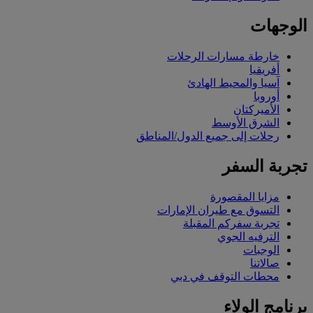
الوجهات
خارطة مسارات الرحلات
أفريقيا
آسيا والمحيط الهادئ
أوروبا
الأميركتان
الشرق الأوسط
رحلات إلى جميع الدول/المناطق
تجربة السفر
مزايا المقصورة
التسوق مع طيران الإمارات
تجربة سفركم المقبلة
الترفيه الجوي
الوجبات
صالاتنا
محطات التوقف في دبي
برنامج الولاء