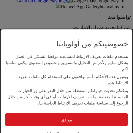
Google Play
Google Play
Huawei App Gallery
huawai os
تواصلوا معنا
شاركوا تجربة طيران الإمارات.
خصوصيتكم من أولوياتنا
نستخدم ملفات تعريف الارتباط لمساعدة موقعنا الشبكي في العمل
بشكل سليم ولأغراض التحليل والتسويق وتخصيص المحتوى ليكون مناسبا
لكم.
وبقبول هذه الأحكام، أنتم توافقون على استخدام كل ملفات تعريف
بيان إمكانية الدخول
الارتباط هذه.
اتصل بنا
يمكنكم تحديث خياراتكم المفضلة من خلال النقر على زر الخيارات
سياسة الخصوصية
المفضلة المتعلقة بملفات تعريف الارتباط، أو في أي وقت آخر من خلال
الشروط والأحكام
الرجوع إلى
سياسة ملفات تعريف الارتباط
الخاصة بنا.
سياسة ملفات تعريف الارتباط
الأمن الإلكتروني
بيان الشفافية بموجب قانون مكافحة العبودية الحديثة
موافق
خريطة الموقع
مجموعة الإمارات 2026 ©، جميع الحقوق محفوظة.