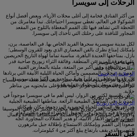
الرحلات إلى سويسرا
من أكثر الفنادق فخامة إلى أغلى محلات الأزياء، وبعض أفضل أنواع
الشوكولا في العالم، تغطي سويسرا احتياجاتك. تبدأ مغامرتك من
اللحظة التي تشاهد فيها تلك القمم المغطاة بالثلوج من المقعد
المجاور للنافذة على رحلتك التي تأخذك إلى سويسرا.
لكل مدينة سويسرية سحرها الفريد الخاص بها. في العاصمة، برن،
بإمكانك إمتاع نظرك بالفن المعماري الذي يعود للقرون الوسطى؛
بازل، بمتاحفها العديدة الباهرة، مناسبة تماماً لهواة التاريخ الحريصين
على معرفة المزيد عن المنطقة. وفائقة الثراء زيوريخ صاحبة قدر
وجهاتنا في سويسرا
أقل من الثقافة وقدر أكبر من المتعة، مليئة بالمعارض الفنية
العصرية، محلات المصممين وأماكن الحياة الليلية الأنيقة التي يرتادها
الرحلات إلى جنيف
الأثرياء والمشاهير. ثم تأتي جنيف، واحدة من أكثر مدن سويسرا
غير كونها مركزاً دبلوماسياً هاماً، تعتبر جنيف أيضاً نقطة جذب للسياح
رواجاً، وهي موطن لمنظمات دولية قوية.
الراغبين بالتعرف على مركز القوة هذا وعلى مايحتويه من مناظر
خلابة.
ولكن بالنسبة لكثير من الزوار، ليس أهم ما في سويسرا موجوداً في
المدن بل في المناطق الطبيعية الرائعة. مناطقها الطبيعية الجبلية
الرحلات إلى زيوريخ
هي الترياق المثالي للحياة الحضرية المزدحمة؛ مكان بإمكانك
ما وراء البنوك، تعتبر زيوريخ نقطة محورية للكثير من الفن، الموسيقا
الاستمتاع فيه بالتجول في الحقول الخضراء النضرة على أنغام
والأوبرا في سويسرا. قم بزيارة المدينة لاستكشاف الثقافة وجمال
أصوات أجراس الأبقار الألبية، أو هدير الشلالات المجاورة. اتجه
الطبيعة المذهل.
صعوداً إلى القمم وبإمكانك الاستمتاع بإطلالة جبل ماترهورن
الشهير، الذي يقف بارتفاع يبلغ أكثر من 4 كيلومترات.
قبل السفر