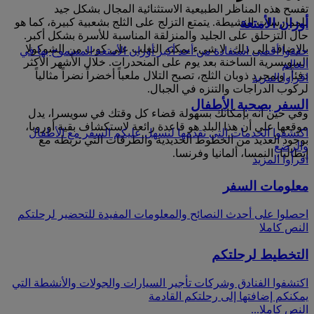
تفسح هذه المناظر الطبيعية الاستثنائية المجال بشكل جيد
أوزان الأمتعة
للممارسات النشيطة. يتمتع التزلج على الثلج بشعبية كبيرة، كما هو
حال التزحلق على الجليد والمنزلقة المناسبة للأسرة بشكل أكبر.
بالإضافة إلى ذلك، لا شيء يمكنه التغلب على كوب من الشوكولا
حققوا أقصى استفادة من أحد أكبر أوزان الأمتعة المسموح بها في
السويسرية الساخنة بعد يوم على المنحدرات. خلال الأشهر الأكثر
العالم
دفئاً، وبمجرد ذوبان الثلج، تصبح التلال ملعباً أخضراً نضراً مثالياً
اقرأوا المزيد
لركوب الدراجات والتنزه في الجبال.
السفر بصحبة الأطفال
وفي حين أنه بإمكانك بسهولة قضاء كل وقتك في سويسرا، يدل
موقعها على أن هذا البلد هو قاعدة رائعة لاستكشاف بقية أوروبا،
اكتشفوا الخدمات التي نقدمها لنسهل عليكم السفر مع الأطفال
بوجود العديد من الخطوط الحديدية والطرقات التي تربطه مع
والرضع
إيطاليا، النمسا، ألمانيا وفرنسا.
اقرأوا المزيد
معلومات السفر
احصلوا على أحدث النصائح والمعلومات المفيدة للتحضير لرحلتكم
النص كاملا
التخطيط لرحلتكم
اكتشفوا الفنادق وشركات تأجير السيارات والجولات والأنشطة التي
يمكنكم إضافتها إلى رحلتكم القادمة
النص كاملا...