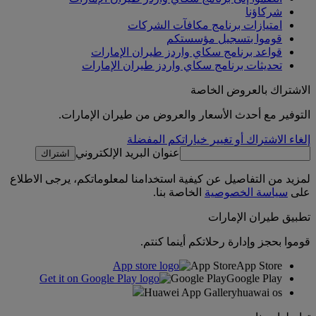
شركاؤنا
امتيازات برنامج مكافآت الشركات
قوموا بتسجيل مؤسستكم
قواعد برنامج سكاي واردز طيران الإمارات
تحديثات برنامج سكاي واردز طيران الإمارات
الاشتراك بالعروض الخاصة
التوفير مع أحدث الأسعار والعروض من طيران الإمارات.
إلغاء الاشتراك أو تغيير خياراتكم المفضلة
عنوان البريد الإلكتروني
اشتراك
لمزيد من التفاصيل عن كيفية استخدامنا لمعلوماتكم، يرجى الاطلاع
على
سياسة الخصوصية
الخاصة بنا.
تطبيق طيران الإمارات
قوموا بحجز وإدارة رحلاتكم أينما كنتم.
App Store
App Store
Google Play
Google Play
Huawei App Gallery
huawai os