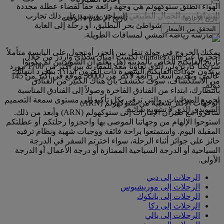
الهواء الطلق ستوكهولم هي وجهة رائعة حقاً لقضاء عطلة مجددة
للنشاط، مع الجمال الطبيعي الساحر. ويشهد على ذلك تجارب
تاريخ الإعادة
-
الوقت
التجول على طول شواطئ بحر البطليق، أو رحلة إلى الغابة
التحقق من الأسعار
لممارسة رياضة المشي لمسافات الطويلة.
يمكنك الخروج في جولة تنقل بين الجزر أو تجول على اليابسة متأملاً
احجزوا عبر emirates.com لكسب أميال سكاي واردز من خلال
تاريخ الفايكنج الخاص بالمدينة (هل تعلم أن السويديين لم يكونوا
شريكنا كارترولر، الذي تعاونا معه للمقارنة بين أكثر من 1700 مورد
يرتدون خوذات الفايكنج الشهيرة ذات القرون أبداً؟). بمجرد انتهائك
عالمي وتقديم أسعار رائعة لأكثر من 50000 موقع في أكثر من 145
من الاستكشاف، سوف تكتشف بأن هناك الكثير من الفنادق
دولة.
بانتظارك، ابتداء من الفنادق الفاخرة وصولاً إلى الفنادق المناسبة
لجميع الميزانيات، والتي ترقى بكل تأكيد إلى مستوى سمعة التصميم
الوجهات الأكثر شعبية من ستوكهولم (ARN)
السويدي الذي لا تشوبه شائبة.
سافروا مع طيران الإمارات إلى ستوكهولم (ARN) وأبعد من ذلك.
استوحوا الإلهام من وجهاتنا الموصى بها واحجزوا رحلتكم أو عطلتكم
المقبلة اليوم. واستمتعوا براحة فائقة ووجبات شهية ونظام ترفيه
حائز على جوائز أثناء الرحلة، سواء اخترتم السفر في الدرجة
السياحية أو الدرجة السياحية الممتازة أو درجة الأعمال أو الدرجة
الأولى.
الرحلات إلى دبي
الرحلات إلى موريشيوس
الرحلات إلى بانكوك
الرحلات إلى دكا
الرحلات إلى بالي