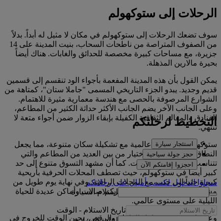
الرحلات إلى ستوكهولم
سوف تضعك الرحلات إلى ستوكهولم في مكان لا مثيل له أبداً. بدلاً
من الصفوف المتراصة من ناطحات السحاب، بنيت المدينة على 14
جزيرة، مع مساحات كبيرة مخصصة للحدائق والغابات. هناك أيضاً
بحيرة مالارين المذهلة.
يمكن القول بأن هذه المدينة المفعمة بأجواء الود تنقسم إلى قسمين
قديم وجديد. يبدو الجزء التاريخي المسمى "جاملا ستان"، كمتاهة من
الشوارع المرصوفة بالحصى مع هندسة معمارية مثيرة للاهتمام.
وعلى الجانب الآخر يضم الجانب الأكثر حداثة الكثير من المطاعم،
الفنادق والمعالم الثقافية الكفيلة بإبقاء الزوار ضمن أجواء متعة لا
التخطيط لرحلتكم
تنتهي.
استئجار سيارة
ستوكهولم هي مدينة عالمية مع تشكيلة سكان متنوعة، مما يجعل
النطاق واسعا أمامك للاختيار من بين العديد من المطاعم والتي
حجز جولة سياحية
تتناسب مع جميع الميزانيات. كما أن مشهد التسوق متنوع إلى حد
احجزوا إقامتكم الآن
كبير أيضاً في ستوكهولم، حيث تصطف المحلات الحرفية بأريحية
كبيرة جنباً إلى جنب مع المحلات الراقية. وفي نهاية يوم طويل من
سجلوا الدخول لكسب أميالٍ على رحلاتكم
مشاهدة المعالم السياحية، تنتظركم صالات وأماكن عديدة للحياة
استلام السيارة
الليلية على مستوى عالمي.
تاريخ الاستلام
-
الوقت
وعندما تنتهون من تناول الطعام والرقص، يحين الوقت للخروج في
إعادة السيارة