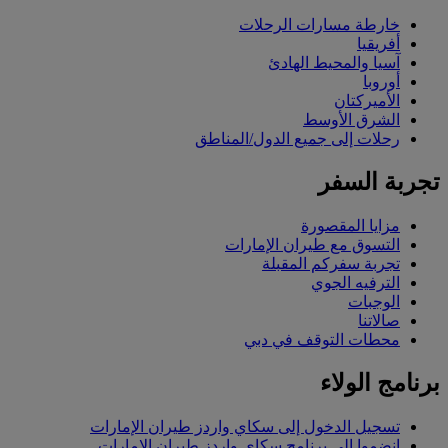
خارطة مسارات الرحلات
أفريقيا
آسيا والمحيط الهادئ
أوروبا
الأميركتان
الشرق الأوسط
رحلات إلى جميع الدول/المناطق
تجربة السفر
مزايا المقصورة
التسوق مع طيران الإمارات
تجربة سفركم المقبلة
الترفيه الجوي
الوجبات
صالاتنا
محطات التوقف في دبي
برنامج الولاء
تسجيل الدخول إلى سكاي واردز طيران الإمارات
انضموا إلى برنامج سكاي واردز طيران الإمارات