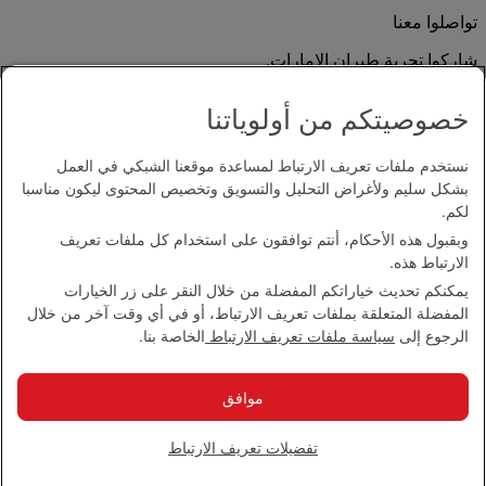
تواصلوا معنا
شاركوا تجربة طيران الإمارات.
خصوصيتكم من أولوياتنا
نستخدم ملفات تعريف الارتباط لمساعدة موقعنا الشبكي في العمل
بشكل سليم ولأغراض التحليل والتسويق وتخصيص المحتوى ليكون مناسبا
لكم.
وبقبول هذه الأحكام، أنتم توافقون على استخدام كل ملفات تعريف
بيان إمكانية الدخول
الارتباط هذه.
اتصل بنا
يمكنكم تحديث خياراتكم المفضلة من خلال النقر على زر الخيارات
سياسة الخصوصية
المفضلة المتعلقة بملفات تعريف الارتباط، أو في أي وقت آخر من خلال
الشروط والأحكام
الرجوع إلى
سياسة ملفات تعريف الارتباط
الخاصة بنا.
سياسة ملفات تعريف الارتباط
الأمن الإلكتروني
بيان الشفافية بموجب قانون مكافحة العبودية الحديثة
موافق
خريطة الموقع
مجموعة الإمارات 2026 ©، جميع الحقوق محفوظة.
تفضيلات تعريف الارتباط