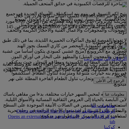
الساحرة للرقصات الكمبودية في حدائق المتحف الجميلة.
يتيح لكم التسوق في بنوم بنه استكشاف الأسواق العديدة في جميع
احجزوا عبر emirates.com لكسب أميال سكاي واردز من خلال
أنحاء المدينة، مثل بسار تيمي (السوق المركزي) وتوول تمبونغ
شريكنا كارترولر، الذي تعاونا معه للمقارنة بين أكثر من 1700 مورد
الغنيين بالأقمشة والمنتجات والوجبات الخفيفة والكنوز مثل
عالمي وتقديم أسعار رائعة لأكثر من 50000 موقع في أكثر من 145
المنحوتات والمجوهرات والأعمال الفنية والأحجار الكريمة والتحف.
دولة.
لا تفوتوا الفرصة لتذوق المأكولات الخميرية اللذيذة، بما في ذلك طبق
وجهاتنا في كمبوديا
أموك الوطني لكمبوديا، المحضر من كاري السمك بجوز الهند
العطري مع الكرويونغ (مزيج عشبي كمبودي يتكون أساسا من عشبة
كمبوديا
الليمون والمعجون المتبل) والمطهو على البخار في أوراق الموز.
الرحلات إلى سييم ريب
وبالإضافة إلى المطاعم الكمبودية ومطاعم النودلز، حيث يمكنكم
تعد مدينة سييم ريب مدينة مزدهرة ذات أجواء رائعة تقع وسط الغابة
الاستمتاع بوجبة الإفطار نوم بان شوك (النودلز الخميرية)، ستجدون
الكمبودية الشمالية، وهي بوابة لعدد كبير من المواقع الأثرية الشهيرة
في بنوم بنه خيارات متنوعة ومتزايدة لتناول الطعام. استكشفوا
عالميا.
المطاعم العالمية وتجارب تناول الطعام الفاخرة المطلة على نهر
الرجوع إلى الأعلى
ميكونغ.
وتوفر بنوم بنه لمحبي السهر خيارات مختلفة، بدءا من مقاهي باساك
معلومات عنا
لاين النابضة بالحياة إلى العروض الثقافية المسائية والأسواق الليلية.
استمتعوا بغروب الشمس في الصالات الأنيقة الموجودة على السطح
معلومات عنا
والمطلة على المدينة، أو استمتعوا بالأجواء الرائعة في رحلة بحرية
الوظائف
الوظائف Opens an external link in a new tab
لمشاهدة غروب الشمس على طول نهر ميكونغ.
مركز الإعلام
مركز الإعلام Opens an external link in a new
tab
كوكبنا