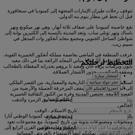
تتوقف رحلات طيران الإمارات المتجهة إلى كمبوديا في سنغافورة
قبل أن تحط في مطار بنوم بنه الدولي.
تقع عاصمة كمبوديا على ضفاف ثلاثة أنهار، وهي نهر ميكونغ ونهر
باساك ونهر تونلي ساب. وتعد المدينة بالنسبة إلى الكثيرين بوابة إلى
شواطئ الساحل الجنوبي ومجمع معابد أنغكور وات المذهل في
سييم ريب.
عرفت المنطقة في الماضي بعاصمة مملكة أنغكور الخميرية القوية،
وتضم العديد من آثار بقايا مباني المعابد الرائعة بما في ذلك معبد
التخطيط لرحلتكم
بايون وبرسات برياه خان ومعبد تا بروهم بجدرانه المغطاة بالطحالب
وسقفه الضائع بين جذور الأشجار العملاقة.
استئجار سيارة
حجز جولة سياحية
استكشفوا روائع بنوم بنه التاريخية والمعمارية، من القصر الملكي
إلى المعبد الفضي، مع الأسقف المزخرفة الجميلة والأرضية من
احجزوا إقامتكم الآن
الفضة اللامعة. تحتضن المدينة وفرة من الكنوز الثقافية الخميرية
استلام السيارة
وتماثيل بوذا، بما في ذلك التماثيل المصنوعة من الزمرد والذهب
الخالص.
تاريخ الاستلام
-
الوقت
بالقرب من أراضي القصر الملكي، يضم متحف كمبوديا الوطني آثارا
إعادة السيارة
ومنحوتات ومصنوعات يدوية من تاريخ كمبوديا، مع مجموعات تعود
إلى فترات ما قبل قيام مدينة أنغكور وما بعدها من القرن الرابع إلى
تاريخ الإعادة
-
الوقت
القرن الرابع عشر. يمكنكم أيضا الاستمتاع بالعروض المسائية
التحقق من الأسعار