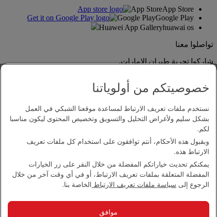
App Store
App Store
Google Play
Google Play
Huawei App Gallery
huawai os
تواصلوا معنا
شاركوا تجربة طيران الإمارات.
خصوصيتكم من أولوياتنا
نستخدم ملفات تعريف الارتباط لمساعدة موقعنا الشبكي في العمل
بشكل سليم ولأغراض التحليل والتسويق وتخصيص المحتوى ليكون مناسبا
لكم.
وبقبول هذه الأحكام، أنتم توافقون على استخدام كل ملفات تعريف
بيان إمكانية الدخول
الارتباط هذه.
اتصل بنا
يمكنكم تحديث خياراتكم المفضلة من خلال النقر على زر الخيارات
سياسة الخصوصية
المفضلة المتعلقة بملفات تعريف الارتباط، أو في أي وقت آخر من خلال
الشروط والأحكام
الرجوع إلى
سياسة ملفات تعريف الارتباط
الخاصة بنا.
سياسة ملفات تعريف الارتباط
الأمن الإلكتروني
بيان الشفافية بموجب قانون مكافحة العبودية الحديثة
موافق
خريطة الموقع