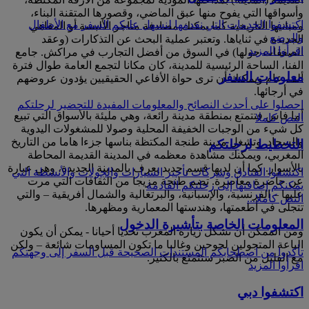
وأسواقها التي يفوح منها عبق الماضي، وقصورها المتقنة البناء،
اكتشفوا الخدمات التي نقدمها لنسهل عليكم السفر مع الأطفال
ومبانيها التاريخية كما يمكنك مصادفة متاجر الألبسة أو المقاهي
والرضع
الجديدة في ثناياها. وتعتبر عملية البحث عن التذكارات (وعقد
اقرأوا المزيد
الصفقات حولها) في السوق من أفضل التجارب في مراكش. جامع
الفنا، الساحة الرئيسية للمدينة، كان مكانا لتجمع العامة طوال فترة
معلومات السفر
ألف عام ويمكنك أن ترى حواة الأفاعي الحقيقيين يؤدون عروضهم
في أرجائها.
احصلوا على أحدث النصائح والمعلومات المفيدة للتحضير لرحلتكم
أما فاس فتتمتع بمنطقة مدينة رائعة، وهي مليئة بالأسواق التي تبيع
النص كاملا
كل شيء من الوجبات الخفيفة المحلية وصولا للمشغولات اليدوية
والسجاد. وتشغل مدينة طنجة المكتظة بناسها جزءا هاما من التاريخ
التخطيط لرحلتكم
المغربي، ويمكنك مشاهدة معظمه في المدينة القديمة المحاطة
بالأسوار. كما أن لديها قسم جديد يعرف بالمدينة الجديدة، وهي عبارة
اكتشفوا الفنادق وشركات تأجير السيارات والجولات والأنشطة التي
عن حاضرة معاصرة. تضم طنجة مزيجا من الثقافات التي مرت
يمكنكم إضافتها إلى رحلتكم القادمة
عليها – الفرنسية، والإسبانية، والبرتغالية والشمال أفريقية – والتي
النص كاملا...
تتجلى في أطعمتها، وهندستها المعمارية ومظهرها.
المعلومات الخاصة بتأشيرة الدخول
ومن الممكن أن تشكل زيارة المغرب تحديا أحيانا - يمكن أن يكون
الباعة المتجولين لحوحين وغالبا ما تكون المساومات شائعة – ولكن
تأكدوا من اصطحابكم المستندات الصحيحة قبل السفر إلى وجهتكم
مع القليل من الصبر ستتمتع بالكثير.
اقرأوا المزيد
اكتشفوا دبي