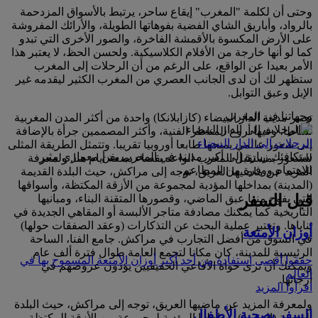
وحتى أن لكلمة "المغرب" إيقاع ساحر، يرتبط بالأسواق المزدحمة
بالرواد، وأباريق الشاي الفضية بفوهاتها الطويلة، والأرائك المفروشة
على الأرض المكسوة بالأقمشة الفاخرة، والصور الأخرى التي تبدو
كما لو أنها خارجة من الأفلام الكلاسيكية. ولحسن الحظ، لا يعتبر هذا
الأمر بعيدا عن الواقع، على الرغم من أن الرحلات إلى المغرب
ستظهر لك أن لدى الجانب العصري من المغرب الكثير ليقدمه غير
الإبل وعبق التوابل.
وجهاتنا في المغرب
تعتبر مدينة الدار البيضاء (كازابلانكا) واحدة من أكثر المدن المغربية
نشاطا، وفيها أروع المناظر الفنية، وأكثر المصممين جرأة بالإضافة
الرحلات إلى الدار البيضاء
إلى شعور عالمي يمنحها طابعا أوروبيا تقريبا. وتتمثل الطريقة المثلى
ستكافئك زيارة إلى أكبر مدينة في المغرب بفن معماري مثير
للشعور بمستقبل المغرب الواعد بقضاء بضعة أيام هنا. ولمعرفة
للاهتمام ووفرة من المطاعم.
المزيد عن ماضيها العريق، توجه إلى مراكش، حيث البلدة القديمة
(المدينة) بمداخلها المؤدية لمجموعة من الأزقة المكتظة، وأسواقها
قبل السفر
التي يفوح منها عبق الماضي، وقصورها المتقنة البناء، ومبانيها
التاريخية كما يمكنك مصادفة متاجر الألبسة أو المقاهي الجديدة في
ثناياها. وتعتبر عملية البحث عن التذكارات (وعقد الصفقات حولها)
أوزان الأمتعة
في السوق من أفضل التجارب في مراكش. جامع الفنا، الساحة
الرئيسية للمدينة، كان مكانا لتجمع العامة طوال فترة ألف عام
حققوا أقصى استفادة من أحد أكبر أوزان الأمتعة المسموح بها في
ويمكنك أن ترى حواة الأفاعي الحقيقيين يؤدون عروضهم في
العالم
أرجائها.
اقرأوا المزيد
ولمعرفة المزيد عن ماضيها العريق، توجه إلى مراكش، حيث البلدة
السفر بصحبة الأطفال
القديمة (المدينة) بمداخلها المؤدية لمجموعة من الأزقة المكتظة،