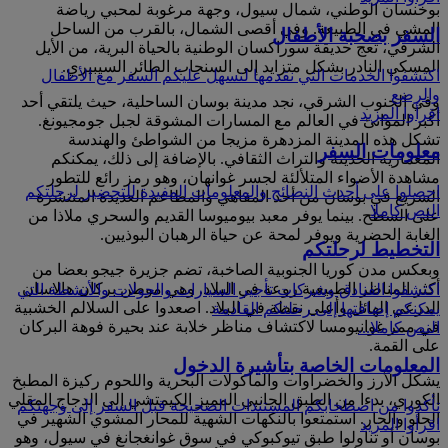
بوخنسان الوطني، شمال سيول، وجهة مرغوبة لمحبي رياضة
المشي في الطبيعة. وفي أقصى الشمال، بالقرب من الساحل
السفر بصحبة الأطفال
الشرقي، تعج حديقة سوراكسان الوطنية بالحياة البرية، من الأيل
المسكي النادر بشكل متزايد إلى السنجاب الطائر السيبيري.
اكتشفوا الخدمات التي نقدمها لنسهل عليكم السفر مع الأطفال
والرضع
وفي الجنوب الشرقي، نجد مدينة بوسان الساحلية، حيث يلتقي أحد
اقرأوا المزيد
أكبر الموانئ في العالم مع المسارات المشوقة لجبل جومجيونغ.
تشكل هذه المدينة المزدهرة مزيجا من الشواطئ والهندسة
معلومات السفر
المعمارية الحديثة والتراث الثقافي. بالإضافة إلى ذلك، يمكنكم
مشاهدة الأضواء المتلألئة لجسر غوانهان، وهو رمز رائع للتطور
احصلوا على أحدث النصائح والمعلومات المفيدة للتحضير لرحلتكم
السريع في بوسان من أحد المقاهي والمطاعم العديدة المنتشرة
النص كاملا
على السطح. بينما يوفر معبد بيوميوسا القديم والسحري ملاذا من
الغابة الحضرية ويوفر لمحة عن حياة الرهبان البوذيين.
التخطيط لرحلتكم
وبعكس مدن كوريا الجنوبية الصاخبة، تضم جزيرة جيجو بعضا من
أكثر المناظر الطبيعية روعة في البلاد. وهي موطن بركان هالاسان
اكتشفوا الفنادق وشركات تأجير السيارات والجولات والأنشطة التي
الدرعي الهائل وأعلى نقطة في البلاد. اصعدوا على السلالم الخشبية
يمكنكم إضافتها إلى رحلتكم القادمة
في ممر غوانيومسا لاكتشاف مناظر خلابة عند بحيرة فوهة البركان
النص كاملا...
على القمة.
المعلومات الخاصة بتأشيرة الدخول
يشكل الأرز والخضراوات والمأكولات البحرية واللحوم ركيزة المطبخ
الكوري، بدءا من الطبق الجانبي المميز الكيمتشي إلى الدجاج المقلي
تأكدوا من اصطحابكم المستندات الصحيحة قبل السفر إلى وجهتكم
الحلو والحار. استمتعوا بالنكهات الشهية للمحار المشوي الشهير في
اقرأوا المزيد
بوسان أو تناولوا طبق تيوكبوكي في سوق غوانغجانغ في سيول، وهو