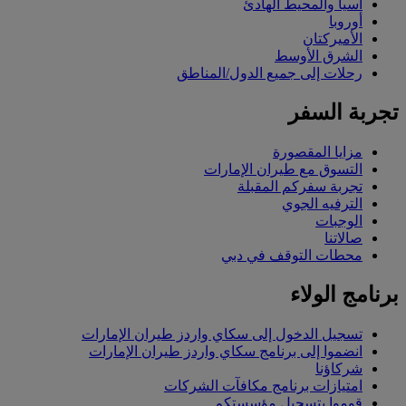
آسيا والمحيط الهادئ
أوروبا
الأميركتان
الشرق الأوسط
رحلات إلى جميع الدول/المناطق
تجربة السفر
مزايا المقصورة
التسوق مع طيران الإمارات
تجربة سفركم المقبلة
الترفيه الجوي
الوجبات
صالاتنا
محطات التوقف في دبي
برنامج الولاء
تسجيل الدخول إلى سكاي واردز طيران الإمارات
انضموا إلى برنامج سكاي واردز طيران الإمارات
شركاؤنا
امتيازات برنامج مكافآت الشركات
قوموا بتسجيل مؤسستكم