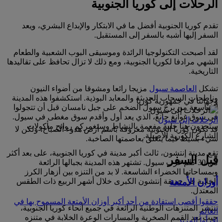
الرحلات إلى كوريا الجنوبية
تقدم كوريا الجنوبية أفضل ما في الابتكار والإبداع البشري، ويعد
السفر إليها أشبه بالسفر إلى المستقبل.
لقد أصبحت التكنولوجيا الرائدة وموسيقى البوب الشعبية والطعام
الشهي مرادفا لكوريا الجنوبية، ومع ذلك لا تزال تحافظ على تقاليدها
التاريخية.
تشكل
العاصمة سيول
مزيجا رائعا ومشوقا من أضواء النيون
وناطحات السحاب الحديثة والمعابد البوذية. استكشفوا هذه المدينة
وجهاتنا في جمهورية كوريا
الشاسعة من برج سيول الضخم على جبل نامسان قبل أن تتجولوا
في سوق غوانغ جانغ، الذي يعد أول وأقدم سوق مغطى في سيول.
الرحلات إلى سيول
ستجدون هنا خلية مفعمة بالنشاط وستغمركم روائح مأكولات
قد تكون كوريا الجنوبية معروفة باسم أرض هدوء الصباح، ولكن لا
الشارع الكورية الأصيلة.
شيء بسيط فيما يتعلق بعاصمتها الصاخبة.
تقع مدينة إنتشون، ثالث أكبر مدينة في كوريا الجنوبية، على بعد أكثر
قبل السفر
من 30 كلم غرب سيول. تشتهر هذه المدينة بجبالها الرائعة
وبمساحاتها الخضراء الشاسعة. لا بد من التنزه بين أزهار الكرز
أوزان الأمتعة
الخلابة في حديقة إنتشون الكبرى خلال أشهر الربيع ذات الطقس
المعتدل.
حققوا أقصى استفادة من أحد أكبر أوزان الأمتعة المسموح بها في
تنتشر المتنزهات الوطنية الرائعة في جميع أنحاء كوريا الجنوبية،
العالم
حيث تعد القمم الصخرية والمسارات الوعرة الخلابة في متنزه
اقرأوا المزيد