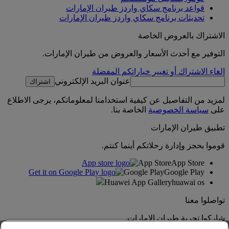
قواعد برنامج سكاي واردز طيران الإمارات
تحديثات برنامج سكاي واردز طيران الإمارات
الاشتراك بالعروض الخاصة
التوفير مع أحدث الأسعار والعروض من طيران الإمارات.
إلغاء الاشتراك أو تغيير خياراتكم المفضلة
عنوان البريد الإلكتروني
اشتراك
لمزيد من التفاصيل عن كيفية استخدامنا لمعلوماتكم، يرجى الاطلاع
على
سياسة الخصوصية
الخاصة بنا.
تطبيق طيران الإمارات
قوموا بحجز وإدارة رحلاتكم أينما كنتم.
App Store
App Store
Google Play
Google Play
Huawei App Gallery
huawai os
تواصلوا معنا
شاركوا تجربة طيران الإمارات.