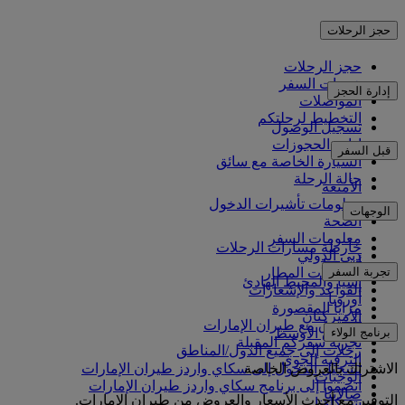
حجز الرحلات
حجز الرحلات
خدمات السفر
إدارة الحجز
المواصلات
التخطيط لرحلتكم
تسجيل الوصول
إدارة الحجوزات
قبل السفر
السيارة الخاصة مع سائق
حالة الرحلة
الأمتعة
معلومات تأشيرات الدخول
الوجهات
الصحة
معلومات السفر
خارطة مسارات الرحلات
دبي الدولي
أفريقيا
تجربة السفر
مواصلات المطار
آسيا والمحيط الهادئ
القواعد والإشعارات
أوروبا
مزايا المقصورة
الأميركتان
التسوق مع طيران الإمارات
برنامج الولاء
الشرق الأوسط
تجربة سفركم المقبلة
رحلات إلى جميع الدول/المناطق
الترفيه الجوي
الاشتراك بالعروض الخاصة
تسجيل الدخول إلى سكاي واردز طيران الإمارات
الوجبات
انضموا إلى برنامج سكاي واردز طيران الإمارات
صالاتنا
التوفير مع أحدث الأسعار والعروض من طيران الإمارات.
شركاؤنا