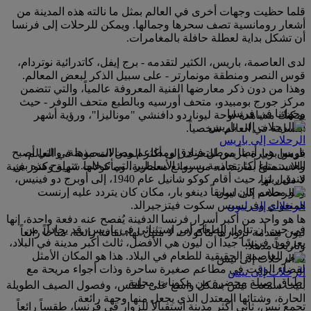
قلما حظيت وجهات أخرى في العالم بمثل ما نالته هذه المدينة من
أشعار رومانسية تصف سحرها وجمالها. ويمكن للرحلات إلى فرنسا
أن تشكل بداية لعطلة حافلة بالمغامرات.
لدى العاصمة، باريس، الكثير لتقدمه - برج إيفل، كاتدرائية نوتردام،
قوس النصر ومنطقة مونمارتر - على سبيل الذكر لبعض المعالم.
وهذا من دون ذكر معارضها الفنية المعروفة عالمياً، والتي تتضمن
مركز جورج بومبيدو، متحف أورسيه وبالطبع متحف اللوفر - حيث
وجهاتنا في فرنسا
يمكنك مشاهدة لوحة ليوناردو دافنشي "موناليزا"، ورؤية أشهر
ابتسامة في العالم شخصياً.
الرحلات إلى باريس
باريس هي أيضاً موطن فنادق ومطاعم وصالات مذهلة، والتي أصبح
قوموا بزيارة باريس للتعرف إلى أكثر المدن المحبوبة في العالم،
العديد منها أكثر جاذبية بسبب الأساطير التي تدخلها. تتراوح هذه بين
والاستمتاع بما تقدمه من روائع معمارية، ومأكولات شهية وكنوز فنية
فندق ريتز، حيث أقام كوكو شانيل عام 1940، إلى أوبرج دو فينيس،
لا مثيل لها.
وهو مطعم كان سابقاً دينغو بار، مكان كان يتردد عليه إرنست
همنغواي وفرنسيس سكوت فيتزجيرالد.
الرحلات إلى ليون
ها هو واحد من أكبر أسرار فرنسا الدفينة يُفصح عنه دفعة واحدة، إنها
في حين أن تناول الطعام أمر استثنائي في باريس، قد يجادل من
ليون مقدمة لزوارها مأكولات لا مثيل لها، ثقافة رائعة، مناخاً رائعاً
يعرفون فرنسا جيداً أن ليون هي الأفضل، ثالث أكبر مدينة في البلاد،
وتاريخاً مذهلاً.
وهي العاصمة الحقيقية للطعام في البلاد. هذا هو المكان الأمثل
لقضاء الوقت في مطاعم صغيرة ساحرة وذات أجواء مريحة مع
الرحلات إلى نيس
أطباق أصيلة محضرة من مكونات محلية.
بنيت سمعت نيس بشكل واسع على طقس، وفصول الصيف الطويلة
الحارة، وشتائها المعتدل الذي يجعل منها وجهة رائعة.
تجمع نيس، ثاني أكثر مدينة استقبالاً للزوار في فرنسا، طقساً رائعاً