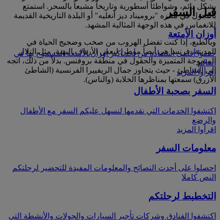
بشكل دائم، وشواطئاً أسطورية وتاريخاً مشبعاً بالسحر. استمتع
قبل السفر
بالتجول في متنزه "بروميناد ديز أنغليه" أو البلدة التاريخية القديمة
للانغماس في هذه الوجهة المثالية المشهد.
أوزان الأمتعة
وبالطبع، إذا كنت تفضل الهروب من صخب وضجيج الحياة في
المدينة، فرنسا هي أيضاً موطن لبعض الأرياف البهية، مثل التلال
حققوا أقصى استفادة من أحد أكبر أوزان الأمتعة المسموح بها في
المتموجة المتميزة والحقول في منطقة بروفنس. بدلاً من ذلك، اتجه
العالم
إلى الشاطئ - حيث يتجاوز جمال الريفييرا الفرنسية (الشاطئ
اقرأوا المزيد
الأزرق) سمعتها بمناظرها الخلابة (والناس).
السفر بصحبة الأطفال
اكتشفوا الخدمات التي نقدمها لنسهل عليكم السفر مع الأطفال
والرضع
اقرأوا المزيد
معلومات السفر
احصلوا على أحدث النصائح والمعلومات المفيدة للتحضير لرحلتكم
النص كاملا
التخطيط لرحلتكم
اكتشفوا الفنادق وشركات تأجير السيارات والجولات والأنشطة التي