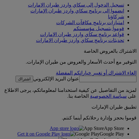
تسجيل الدخول إلى سكاي واردز طيران الإمارات
انضموا إلى برنامج سكاي واردز طيران الإمارات
شركاؤنا
امتيازات برنامج مكافآت الشركات
قوموا بتسجيل مؤسستكم
قواعد برنامج سكاي واردز طيران الإمارات
تحديثات برنامج سكاي واردز طيران الإمارات
الاشتراك بالعروض الخاصة
التوفير مع أحدث الأسعار والعروض من طيران الإمارات.
إلغاء الاشتراك أو تغيير خياراتكم المفضلة
عنوان البريد الإلكتروني
اشتراك
لمزيد من التفاصيل عن كيفية استخدامنا لمعلوماتكم، يرجى الاطلاع
على
سياسة الخصوصية
الخاصة بنا.
تطبيق طيران الإمارات
قوموا بحجز وإدارة رحلاتكم أينما كنتم.
App Store
App Store
Google Play
Google Play