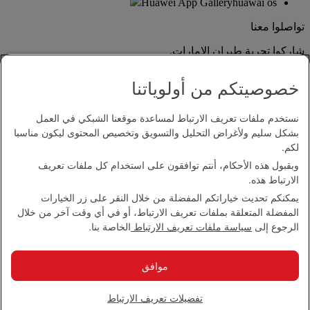
Huawei App Gallery
huawai os
تواصلوا معنا
شاركوا تجربة طيران الإمارات.
خصوصيتكم من أولوياتنا
نستخدم ملفات تعريف الارتباط لمساعدة موقعنا الشبكي في العمل
بشكل سليم ولأغراض التحليل والتسويق وتخصيص المحتوى ليكون مناسبا
لكم.
وبقبول هذه الأحكام، أنتم توافقون على استخدام كل ملفات تعريف
بيان إمكانية الدخول
الارتباط هذه.
اتصل بنا
يمكنكم تحديث خياراتكم المفضلة من خلال النقر على زر الخيارات
سياسة الخصوصية
المفضلة المتعلقة بملفات تعريف الارتباط، أو في أي وقت آخر من خلال
الشروط والأحكام
الرجوع إلى
سياسة ملفات تعريف الارتباط
الخاصة بنا.
سياسة ملفات تعريف الارتباط
الأمن الإلكتروني
بيان الشفافية بموجب قانون مكافحة العبودية الحديثة
موافق
خريطة الموقع
مجموعة الإمارات 2026 ©، جميع الحقوق محفوظة.
تفضيلات تعريف الارتباط