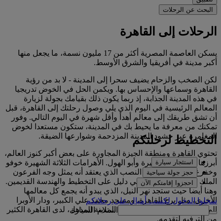
البحث عن الرحلات
الرحلات إلى القاهرة
يسكن العاصمة المصرية أكثر من 17 مليون نسمة، ما يجعل منها
أكبر مدينة في أفريقيا والشرق الأوسط.
لكن الصخب والزحام يضيف سحرا إلى المدينة - لا بد من رؤية
القاهرة وسماعها والإحساس بها. ويكمن الحل في الخوض تدريجيا
في هذه المدينة الجذابة، إذ ربما يكون ذلك بقيامك بجولة لزيارة
المعالم الرئيسية في اليوم الذي يلي وصول رحلتك إلى القاهرة، قبل
أن تشق طريقك إلى معالم أهدأ وأقل شهرة في اليوم التالي. وفور
تمكنك من معرفة ما يحيط بك في المدينة، ستكون مستعدا لخوض
المغامرة عبر حشود المدينة المزدحمة وشوارعها الضيقة.
التخطيط لرحلتكم
تحتوي القاهرة ومنطقة الجيزة المجاورة على بعض أكبر كنوز العالم،
استئجار سيارة
أبرزها الأهرامات الكبيرة وأبو الهول. الأهرامات الثلاثة الشهيرة خوفو
وخفرع ومنقرع، وكذلك النصب الذي يعتقد أنه يمثل وجه الفرعون
حجز جولة سياحية
الملك خفرع (أبو الهول)، هي دليل على التخطيط والهندسة القديمين.
احجزوا إقامتكم الآن
وهنا أيضا حيث ستجد نهر النيل، الذي يبدو أنه يجمع كل معالمها
الأخرى، مثل برج القاهرة، ومسجد محمد علي الكبير، ودار الأوبرا
سجلوا الدخول لكسب أميالٍ على رحلاتكم
المصرية الشهيرة. عدا عن تاريخ المدينة المذهل، لدى القاهرة الكثير
استلام السيارة
من الترفيه لتقدمه.