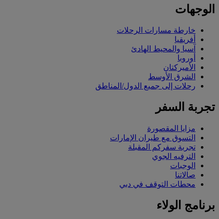
الوجهات
خارطة مسارات الرحلات
أفريقيا
آسيا والمحيط الهادئ
أوروبا
الأميركتان
الشرق الأوسط
رحلات إلى جميع الدول/المناطق
تجربة السفر
مزايا المقصورة
التسوق مع طيران الإمارات
تجربة سفركم المقبلة
الترفيه الجوي
الوجبات
صالاتنا
محطات التوقف في دبي
برنامج الولاء