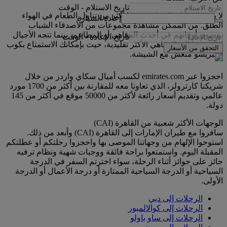
تاريخ الاستلام
-
الوقت
لا يحب السكان المحليون شيئا أكثر من تناول الطعام في الهواء
إعادة السيارة
الطلق. من الممكن مشاهدة مجموعات من الأصدقاء الشباب
يمضون أوقاتهم في أحدث المقاهي أو المطاعم، بينما تتجه الأجيال
تاريخ الإعادة
-
الوقت
الأكبر سناً إلى المقاهي الأكثر تقليدية، حيث بإمكانك الاستمتاع بكوب
التحقق من الأسعار
إسبريسو منعش مع الشيشة.
احجزوا عبر emirates.com لكسب أميال سكاي واردز من خلال
شريكنا كارترولر، الذي تعاونا معه للمقارنة بين أكثر من 1700 مورد
عالمي وتقديم أسعار رائعة لأكثر من 50000 موقع في أكثر من 145
دولة.
الوجهات الأكثر شعبية من القاهرة (CAI)
سافروا مع طيران الإمارات إلى القاهرة (CAI) وأبعد من ذلك.
استوحوا الإلهام من وجهاتنا الموصى بها واحجزوا رحلتكم أو عطلتكم
المقبلة اليوم. واستمتعوا براحة فائقة ووجبات شهية ونظام ترفيه
حائز على جوائز أثناء الرحلة، سواء اخترتم السفر في الدرجة
السياحية أو الدرجة السياحية الممتازة أو درجة الأعمال أو الدرجة
الأولى.
الرحلات إلى دبي
الرحلات إلى كوالالمبور
الرحلات إلى ساو باولو