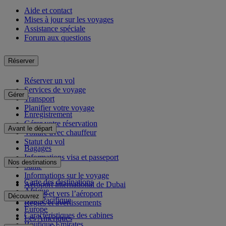
Aide et contact
Mises à jour sur les voyages
Assistance spéciale
Forum aux questions
Réserver
Réserver un vol
Services de voyage
Gérer
Transport
Planifier votre voyage
Enregistrement
Gérer votre réservation
Avant le départ
Voiture avec chauffeur
Statut du vol
Bagages
Informations visa et passeport
Nos destinations
Santé
Informations sur le voyage
Carte des destinations
Aéroport international de Dubai
Afrique
Depuis et vers l’aéroport
Découvrez
Asie-Pacifique
Règles et avertissements
Europe
Caractéristiques des cabines
Les Amériques
Boutique Emirates