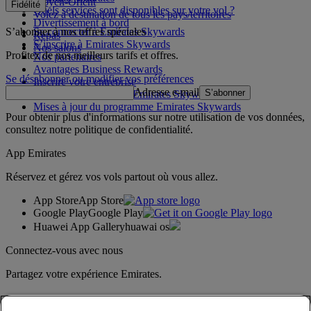
Moyen-Orient
Fidélité
Quels services sont disponibles sur votre vol ?
Volez à destination de tous les pays/territoires
Divertissement à bord
S’abonner à nos offres spéciales
Se connecter à Emirates Skywards
Repas
S’inscrire à Emirates Skywards
Nos salons
Profitez de nos meilleurs tarifs et offres.
Nos partenaires
Avantages Business Rewards
Se désabonner ou modifier vos préférences
Inscrire votre entreprise
Adresse e-mail
S’abonner
Règles du programme Emirates Skywards
Mises à jour du programme Emirates Skywards
Pour obtenir plus d'informations sur notre utilisation de vos données,
consultez notre
politique de confidentialité
.
App Emirates
Réservez et gérez vos vols partout où vous allez.
App Store
App Store
Google Play
Google Play
Huawei App Gallery
huawai os
Connectez-vous avec nous
Partagez votre expérience Emirates.