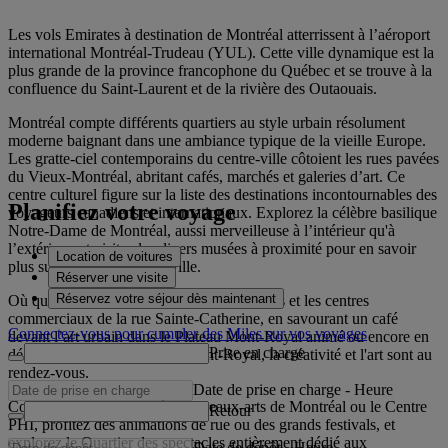
Les vols Emirates à destination de Montréal atterrissent à l’aéroport
international Montréal-Trudeau (YUL). Cette ville dynamique est la
plus grande de la province francophone du Québec et se trouve à la
confluence du Saint-Laurent et de la rivière des Outaouais.
Montréal compte différents quartiers au style urbain résolument
moderne baignant dans une ambiance typique de la vieille Europe.
Les gratte-ciel contemporains du centre-ville côtoient les rues pavées
du Vieux-Montréal, abritant cafés, marchés et galeries d’art. Ce
centre culturel figure sur la liste des destinations incontournables des
Planifiez votre voyage
voyageurs canadiens et internationaux. Explorez la célèbre basilique
Notre-Dame de Montréal, aussi merveilleuse à l’intérieur qu'à
l’extérieur, et visitez les divers musées à proximité pour en savoir
Location de voitures
plus sur les origines de la ville.
Réserver une visite
Réservez votre séjour dès maintenant
Où que vous alliez, dans les boutiques chics et les centres
commerciaux de la rue Sainte-Catherine, en savourant un café
Connectez-vous pour cumuler des Miles sur vos voyages
devant l’art urbain dans le Plateau Mont-Royal animé ou encore en
Prise en charge
déambulant dans le parc du Mont-Royal, la créativité et l'art sont au
rendez-vous.
Date de prise en charge
-
Heure
Commencez par le Musée des beaux-arts de Montréal ou le Centre
Retour
PHI, profitez des animations de rue ou des grands festivals, et
explorez le Quartier des spectacles entièrement dédié aux
Date de dépôt
-
Heure