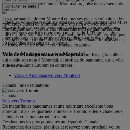
divertissements. Toute l’année, Montréal organise des événements
Consulter les tarifs
uniques.
Les gourmands adorent Montréal et tous ses plaisirs culinaires, des
Effectuez votre réservation sur emirates.com pour cumuler des Miles
mythiques bagels de Montréal qui n’ont rien à envier à leurs
Skywards grâce à notre partenaire CarTrawler, avec lequel nous
homologues new-yorkais aux restaurants haut de gamme servant
nous sommes associés pour comparer plus de 1 700 prestataires
une cuisine internationale. S’il y a bien une chose à ne pas manquer,
internationaux et vous proposer les meilleurs tarifs dans plus de
c’est la célèbre poutine, un plat classique du Canada français à base
50 000 villes dans plus de 145 pays.
de frites, de sauce brune et de fromage en grains.
Vols de Madagascar vers Montréal
Éliminez les calories en marchant jusqu’au mont Royal, la colline
qui a valu son nom à Montréal, et profitez du panorama sur la ville
et le fleuve Saint-Laurent en contrebas.
1 destination
Vols de Antananarivo vers Montréal
Canada : nos destinations
Canada
Vols vers Toronto
De magnifiques panoramas et une nourriture excellente vous
attireront, mais les quartiers animés de Toronto et leurs chaleureux
habitants vous pousseront à revenir.
Destinations les plus populaires au départ de Canada
Recherchez des idées, planifiez et réservez votre prochain vol ou