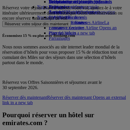
Boissons
Divertissements pour les enfants
La durabilité en pratique
Se connecter à Emirates Skywards
Téléphone portable et l'application
Notre flotte
Jouets pour enfants
Politique environnementale
Skywards+
Emirates
Réservez votre séjour avant d’acheter votre vol, ajoutez-le à votre
Boeing 777
Activités pour les enfants
Rapports environnementaux
Annuler ou modifier une réservation
itinéraire ultérieurement dans la rubrique Gérer une réservation ou
Nos communautés
L’A380 d’Emirates
Perturbations de vols
encore réservez sans acheter de vol.
L’A350 d’Emirates
La Fondation Emirates Airline
À propos d’Emirates
La
Réservez votre séjour dès maintenant
Emirates Executive
Fondation Emirates Airline Opens an
Plan des sièges
external link in a new tab
Économisez 15 % ou plus avec Booking.com
Parrainages
Nous nous sommes associés au site internet leader mondial de la
réservation d’hôtels pour vous proposer 15 % de réduction tout en
cumulant des Miles sur des séjours dans une sélection d’hôtels
partout dans le monde.
Réservez vos Offres Saisonnières et séjournez avant le
30 septembre 2026.
Réserver dès maintenant
Réserver dès maintenant Opens an external
link in a new tab
Pourquoi réserver un hôtel sur
emirates.com ?