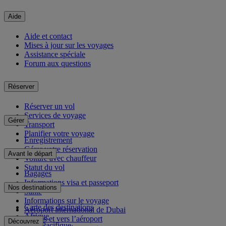
Aide
Aide et contact
Mises à jour sur les voyages
Assistance spéciale
Forum aux questions
Réserver
Réserver un vol
Services de voyage
Gérer
Transport
Planifier votre voyage
Enregistrement
Gérer votre réservation
Avant le départ
Voiture avec chauffeur
Statut du vol
Bagages
Informations visa et passeport
Nos destinations
Santé
Informations sur le voyage
Carte des destinations
Aéroport international de Dubai
Afrique
Depuis et vers l’aéroport
Découvrez
Asie-Pacifique