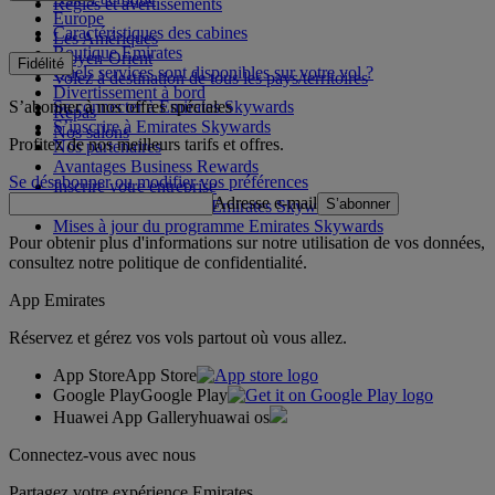
Règles et avertissements
Europe
Caractéristiques des cabines
Les Amériques
Boutique Emirates
Moyen-Orient
Fidélité
Quels services sont disponibles sur votre vol ?
Volez à destination de tous les pays/territoires
Divertissement à bord
S’abonner à nos offres spéciales
Se connecter à Emirates Skywards
Repas
S’inscrire à Emirates Skywards
Nos salons
Profitez de nos meilleurs tarifs et offres.
Nos partenaires
Avantages Business Rewards
Se désabonner ou modifier vos préférences
Inscrire votre entreprise
Adresse e-mail
S’abonner
Règles du programme Emirates Skywards
Mises à jour du programme Emirates Skywards
Pour obtenir plus d'informations sur notre utilisation de vos données,
consultez notre
politique de confidentialité
.
App Emirates
Réservez et gérez vos vols partout où vous allez.
App Store
App Store
Google Play
Google Play
Huawei App Gallery
huawai os
Connectez-vous avec nous
Partagez votre expérience Emirates.