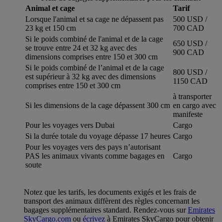
Animal et cage
Tarif
Lorsque l'animal et sa cage ne dépassent pas
500 USD /
23 kg et 150 cm
700 CAD
Si le poids combiné de l'animal et de la cage
650 USD /
se trouve entre 24 et 32 kg avec des
900 CAD
dimensions comprises entre 150 et 300 cm
Si le poids combiné de l’animal et de la cage
800 USD /
est supérieur à 32 kg avec des dimensions
1150 CAD
comprises entre 150 et 300 cm
à transporter
Si les dimensions de la cage dépassent 300 cm
en cargo avec
manifeste
Pour les voyages vers Dubai
Cargo
Si la durée totale du voyage dépasse 17 heures
Cargo
Pour les voyages vers des pays n’autorisant
PAS les animaux vivants comme bagages en
Cargo
soute
Notez que les tarifs, les documents exigés et les frais de
transport des animaux diffèrent des règles concernant les
bagages supplémentaires standard. Rendez-vous sur
Emirates
SkyCargo.com
ou
écrivez
à Emirates SkyCargo pour obtenir