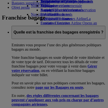
Boissons
Divertissements pour les enfants
La durabilité en pratique
Se connecter à Emirates Skywards
Téléphone portable et l'application
Bagages supplémentaires
Notre flotte
Jouets pour enfants
Politique environnementale
Skywards+
Emirates
Objet perdu
Boeing 777
Activités pour les enfants
Rapports environnementaux
Annuler ou modifier une réservation
Nos communautés
L’A380 d’Emirates
Perturbations de vols
Franchise bagage
L’A350 d’Emirates
La Fondation Emirates Airline
À propos d’Emirates
La
Emirates Executive
Fondation Emirates Airline Opens an
Plan des sièges
external link in a new tab
Parrainages
Quelle est la franchise des bagages enregistrés ?
Emirates vous propose l’une des plus généreuses politiques
bagages au monde.
Votre franchise bagages en soute dépend de votre itinéraire et
de votre type de tarif. Découvrez tous les détails de votre
franchise bagages pour votre voyage à venir dans
Gérer
votre réservation
, ou en vérifiant la franchise bagages
indiquée sur votre billet.
Pour en savoir plus sur nos politiques concernant les bagages,
consultez notre
page sur les Bagages en soute
.
En outre,
des règles différentes concernant les bagages
peuvent s’appliquer aux vols pris en charge par d’autres
compagnies aériennes
.