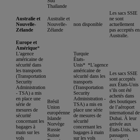
Sud
Thaïlande
Les sacs SSIE
Australie et
Australie et
ne sont
Nouvelle-
Nouvelle-
non disponible
actuellement
Zélande
Zélande
pas acceptés en
Australie.
Europe et
Amérique
*
L'agence
Turquie
américaine de
États-
sécurité dans
Unis* *
L'agence
les transports
américaine de
Les sacs SSIE
(Transportation
sécurité dans les
sont acceptés
Security
transports
aux États-Unis
Administration
(Transportation
s’ils ont été
- TSA) a mis
Security
achetés dans
en place une
Administration -
Brésil
des boutiques
série de
TSA) a mis en
Union
de l’aéroport
mesures de
place une série
européenne
international de
sécurité
de mesures de
Islande
Dubai. À leur
concernant les
sécurité
Norvège
arrivée aux
bagages à
concernant les
Russie
États-Unis, les
main sur les
bagages à main
Suisse
passagers
vols
sur les vols