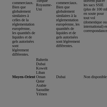
Turquie
doivent placer
commerciaux.
commerciaux.
Royaume-
les sacs SSIE
Bien que
Bien que
Uni
(plus de 100 ml
globalement
globalement
en soute pour
similaires à
similaires à la
tout vol
celles de la
réglementation
(domestique ou
réglementation
européenne, les
international) e
européenne,
quantités de
correspondance
les quantités de
liquides et de
liquides et de
gels autorisées
gels autorisées
sont légèrement
sont
différentes.
légèrement
différentes.
Bahreïn
Dubai
Koweït
Liban
Moyen-Orient
Oman
Dubai
Non disponible
Qatar
Arabie
Saoudite
Yémen