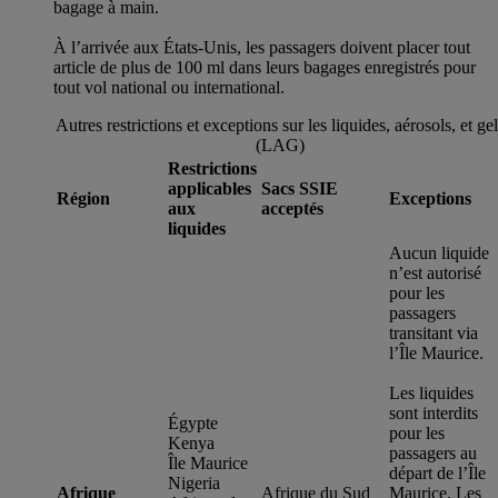
bagage à main.
À l’arrivée aux États-Unis, les passagers doivent placer tout
article de plus de 100 ml dans leurs bagages enregistrés pour
tout vol national ou international.
Autres restrictions et exceptions sur les liquides, aérosols, et ge
(LAG)
Restrictions
applicables
Sacs SSIE
Région
Exceptions
aux
acceptés
liquides
Aucun liquide
n’est autorisé
pour les
passagers
transitant via
l’Île Maurice.
Les liquides
sont interdits
Égypte
pour les
Kenya
passagers au
Île Maurice
départ de l’Île
Nigeria
Afrique
Afrique du Sud
Maurice. Les