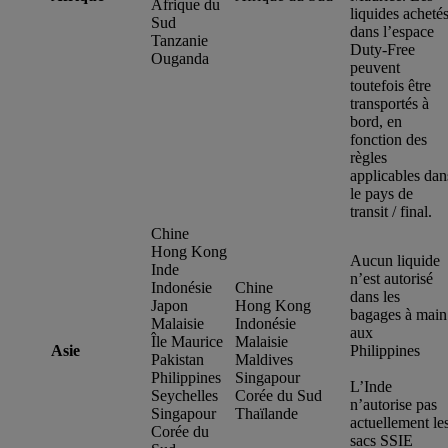
Afrique du
liquides acheté
Sud
dans l’espace
Tanzanie
Duty-Free
Ouganda
peuvent
toutefois être
transportés à
bord, en
fonction des
règles
applicables dan
le pays de
transit / final.
Chine
Hong Kong
Aucun liquide
Inde
n’est autorisé
Indonésie
Chine
dans les
Japon
Hong Kong
bagages à main
Malaisie
Indonésie
aux
Île Maurice
Malaisie
Asie
Philippines
Pakistan
Maldives
Philippines
Singapour
L’Inde
Seychelles
Corée du Sud
n’autorise pas
Singapour
Thaïlande
actuellement le
Corée du
sacs SSIE