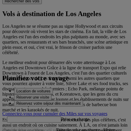
Rechercher des vols
Vols à destination de Los Angeles
Los Angeles ne se résume pas au signe Hollywood et aux circuits
pour découvrir où vivent les stars de cinéma. En fait, la ville de Los
Angeles est l'un des endroits les plus palpitants au monde, avec ses
quartiers, ses restaurants et ses bars branchés, une scène artistique en
plein essor, et oui, c'est vrai, le frisson de croiser parfois une
célébrité.
Le meilleur endroit pour démarrer dès votre atterrissage à Los
Angeles est Downtown Grâce à la ligne de transport Expo qui relie
Downtown à l'ouest de Los Angeles, c'est l'un des quartier culturels
Planifiez votre voyage
les plus tendance de Los Angeles. Parmi les autres quartiers que
vous pourriez ajouter à votre liste, Silver Lake et ses food trucks, ses
disquaires et ses marchés fermiers ; Echo Park, mélange pointu de
Location de voitures
hipsters et de jeunes artistes, et Koreatown, que les gens du cru
Réserver une visite
appellent K-town, ou les bar lounge et les établissements de nuits sur
Réservez votre séjour dès maintenant
invitation uniquement côtoient les restaurants de barbecue bon
marché et les karaokés de nuit.
Connectez-vous pour cumuler des Miles sur vos voyages
Prise en charge
Et si la ville est réputée pour sa vie nocturne des plus célèbres, c'est
aussi un endroit où on cuisine sainement. À LA, on n'est jamais loin
Date de prise en charge
-
Heure
d'un bar à jus, ou d'un café végétarien où coexistent paisiblement