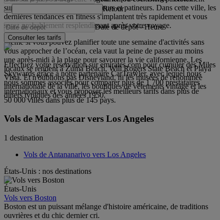
surfeurs dorés par le soleil, coureurs et patineurs. Dans cette ville, les
Retour
dernières tendances en fitness s'implantent très rapidement et vous
serez probablement resplendissant après votre voyage.
Date de dépôt
-
Heure
Consulter les tarifs
Même si vous pouvez planifier toute une semaine d'activités sans
vous approcher de l’océan, cela vaut la peine de passer au moins
une après-midi à la plage pour savourer la vie californienne. Les
Effectuez votre réservation sur emirates.com pour cumuler des Miles
locaux se rendent à Zuma Beach, Will Rogers State Beach et Playa
Skywards grâce à notre partenaire CarTrawler, avec lequel nous
Vista. Et n'oublions pas Disneyland, ni les musées de renommée
nous sommes associés pour comparer plus de 1 700 prestataires
internationale de la ville, les boutiques de vêtements vintage et les
internationaux et vous proposer les meilleurs tarifs dans plus de
diners typiques des années 1950.
50 000 villes dans plus de 145 pays.
Vols de Madagascar vers Los Angeles
1 destination
Vols de Antananarivo vers Los Angeles
États-Unis : nos destinations
États-Unis
Vols vers Boston
Boston est un puissant mélange d'histoire américaine, de traditions
ouvrières et du chic dernier cri.