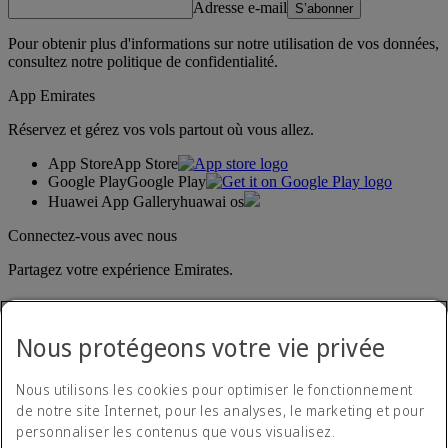
Adresse e-mail
S’abonner
Pour obtenir plus d'informations sur notre utilisation de vos données,
consultez notre
politique de confidentialité
.
App Emirates
Réservez et gérez vos vols partout où vous allez.
App Store
App Store
Google Play
Google Play
Huawei App Gallery
huawai os
Connectez-vous avec nous
Partagez votre expérience Emirates.
Nous protégeons votre vie privée
Nous utilisons les cookies pour optimiser le fonctionnement
de notre site Internet, pour les analyses, le marketing et pour
personnaliser les contenus que vous visualisez.
Déclaration d'accessibilité