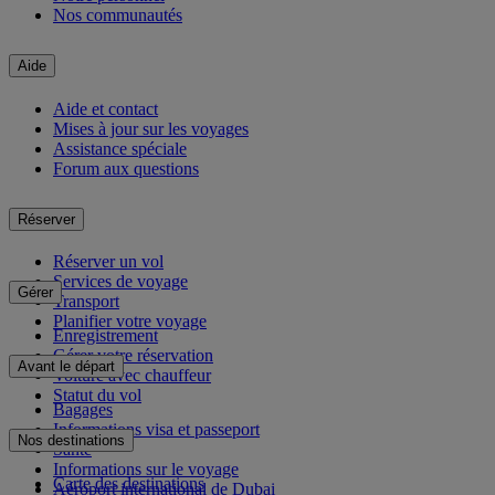
Nos communautés
Aide
Aide et contact
Mises à jour sur les voyages
Assistance spéciale
Forum aux questions
Réserver
Réserver un vol
Services de voyage
Gérer
Transport
Planifier votre voyage
Enregistrement
Gérer votre réservation
Avant le départ
Voiture avec chauffeur
Statut du vol
Bagages
Informations visa et passeport
Nos destinations
Santé
Informations sur le voyage
Carte des destinations
Aéroport international de Dubai