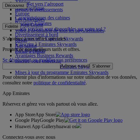
Afrique
Depuis et vers l’aéroport
Découvrez
Asie-Pacifique
Règles et avertissements
Europe
Caractéristiques des cabines
Les Amériques
Boutique Emirates
Moyen-Orient
Fidélité
Quels services sont disponibles sur votre vol ?
Volez à destination de tous les pays/territoires
Divertissement à bord
S’abonner à nos offres spéciales
Se connecter à Emirates Skywards
Repas
S’inscrire à Emirates Skywards
Nos salons
Profitez de nos meilleurs tarifs et offres.
Nos partenaires
Escale à Dubai
Avantages Business Rewards
Se désabonner ou modifier vos préférences
Inscrire votre entreprise
Adresse e-mail
S’abonner
Règles du programme Emirates Skywards
Mises à jour du programme Emirates Skywards
Pour obtenir plus d'informations sur notre utilisation de vos données,
consultez notre
politique de confidentialité
.
App Emirates
Réservez et gérez vos vols partout où vous allez.
App Store
App Store
Google Play
Google Play
Huawei App Gallery
huawai os
Connectez-vous avec nous