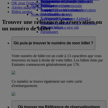
Boissons
Divertissements pour les enfants
La durabilité en pratique
Se connecter à Emirates Skywards
Téléphone portable et l'application
OK pour l'embarquement
Notre flotte
Jouets pour enfants
Politique environnementale
Skywards+
Emirates
Alertes statut de vol
Boeing 777
Activités pour les enfants
Rapports environnementaux
Annuler ou modifier une réservation
Billets perdus
Nos communautés
L’A380 d’Emirates
Perturbations de vols
L’A350 d’Emirates
La Fondation Emirates Airline
À propos d’Emirates
La
Trouver une référence de réservation ou
Emirates Executive
Fondation Emirates Airline Opens an
un numéro de billet
Plan des sièges
external link in a new tab
Parrainages
Où puis-je trouver le numéro de mon billet ?
Votre numéro de billet est un code à 13 caractères que vous
trouverez en haut à droite de votre billet. Les billets émis par
Emirates commencent généralement par 176.
Ce numéro se trouve également sur
votre carte
d'embarquement
.
Où trouver ma Référence de réservation/mon