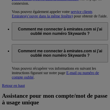
connexion.
Vous pouvez également appeler votre
service clients
Emirates
(s’ouvre dans la même fenêtre)
pour obtenir de l'aide.
Comment me connecter à emirates.com si j’ai
oublié mon numéro Skywards ?
Vous pouvez récupérer vos informations en suivant les
instructions figurant sur notre page
E-mail ou numéro de
Comment me connecter à emirates.com si j’ai
compte oublié
.
oublié mon numéro Skywards ?
Vous pouvez récupérer vos informations en suivant les
instructions figurant sur notre page
E-mail ou numéro de
compte oublié
.
Retour en haut
Assistance pour mon compte/mot de passe
à usage unique