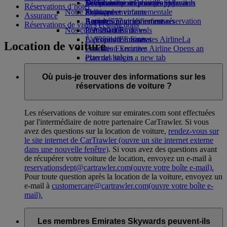
Boissons
Divertissements pour les enfants
La durabilité en pratique
Se connecter à Emirates Skywards
Téléphone portable et l'application
Réservations d’hôtel
Notre flotte
Jouets pour enfants
Politique environnementale
Skywards+
Emirates
Assurance
Boeing 777
Activités pour les enfants
Rapports environnementaux
Annuler ou modifier une réservation
Réservations de visites et attractions
Nos communautés
L’A380 d’Emirates
Perturbations de vols
L’A350 d’Emirates
La Fondation Emirates Airline
À propos d’Emirates
La
Location de voiture
Emirates Executive
Fondation Emirates Airline Opens an
Plan des sièges
external link in a new tab
Parrainages
Où puis-je trouver des informations sur les
réservations de voiture ?
Les réservations de voiture sur emirates.com sont effectuées
par l'intermédiaire de notre partenaire CarTrawler. Si vous
avez des questions sur la location de voiture,
rendez-vous sur
le site internet de CarTrawler
(ouvre un site internet externe
dans une nouvelle fenêtre)
. Si vous avez des questions avant
de récupérer votre voiture de location, envoyez un e-mail à
reservationsdept@cartrawler.com
(ouvre votre boîte e-mail)
.
Pour toute question après la location de la voiture, envoyez un
e-mail à
customercare@cartrawler.com
(ouvre votre boîte e-
mail)
.
Les membres Emirates Skywards peuvent-ils