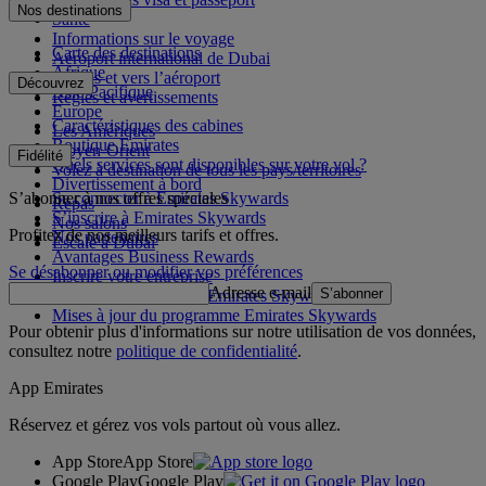
Nos destinations
Santé
Informations sur le voyage
Carte des destinations
Aéroport international de Dubai
Afrique
Depuis et vers l’aéroport
Découvrez
Asie-Pacifique
Règles et avertissements
Europe
Caractéristiques des cabines
Les Amériques
Boutique Emirates
Moyen-Orient
Fidélité
Quels services sont disponibles sur votre vol ?
Volez à destination de tous les pays/territoires
Divertissement à bord
S’abonner à nos offres spéciales
Se connecter à Emirates Skywards
Repas
S’inscrire à Emirates Skywards
Nos salons
Profitez de nos meilleurs tarifs et offres.
Nos partenaires
Escale à Dubai
Avantages Business Rewards
Se désabonner ou modifier vos préférences
Inscrire votre entreprise
Adresse e-mail
S’abonner
Règles du programme Emirates Skywards
Mises à jour du programme Emirates Skywards
Pour obtenir plus d'informations sur notre utilisation de vos données,
consultez notre
politique de confidentialité
.
App Emirates
Réservez et gérez vos vols partout où vous allez.
App Store
App Store
Google Play
Google Play