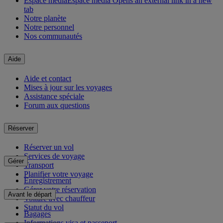
Espace média
Espace média Opens an external link in a new
tab
Notre planète
Notre personnel
Nos communautés
Aide
Aide et contact
Mises à jour sur les voyages
Assistance spéciale
Forum aux questions
Réserver
Réserver un vol
Services de voyage
Gérer
Transport
Planifier votre voyage
Enregistrement
Gérer votre réservation
Avant le départ
Voiture avec chauffeur
Statut du vol
Bagages
Informations visa et passeport