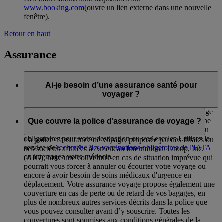
www.booking.com
(ouvre un lien externe dans une nouvelle
fenêtre)
.
Retour en haut
Assurance
Ai-je besoin d’une assurance santé pour
voyager ?
Nous vous conseillons de consulter les conditions de voyage
de chaque destination pour savoir si vous avez besoin d’une
Que couvre la police d'assurance de voyage ?
assurance santé. Des vaccins peuvent être recommandés ou
obligatoires pour votre destination ou vos escales.Utilisez le
La police d'assurance de voyage, proposée par des filiales ou
service de
recherche des vaccinations obligatoires de l'IATA
des sociétés affiliées à American International Group, Inc.
ou interrogez votre médecin.
(AIG), offre une couverture en cas de situation imprévue qui
pourrait vous forcer à annuler ou écourter votre voyage ou
encore à avoir besoin de soins médicaux d'urgence en
déplacement. Votre assurance voyage propose également une
couverture en cas de perte ou de retard de vos bagages, en
plus de nombreux autres services décrits dans la police que
vous pouvez consulter avant d’y souscrire. Toutes les
couvertures sont soumises aux conditions générales de la