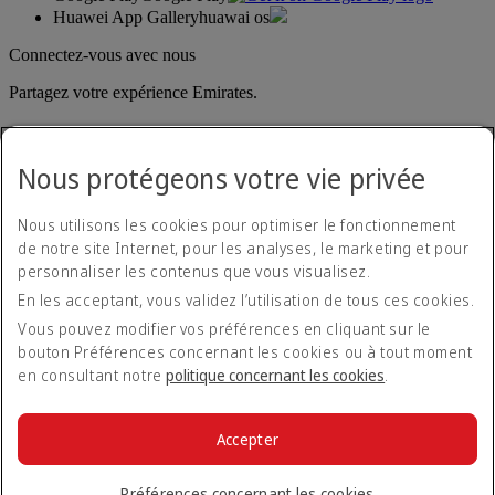
Huawei App Gallery
huawai os
Connectez-vous avec nous
Partagez votre expérience Emirates.
Nous protégeons votre vie privée
Nous utilisons les cookies pour optimiser le fonctionnement
de notre site Internet, pour les analyses, le marketing et pour
personnaliser les contenus que vous visualisez.
Déclaration d'accessibilité
En les acceptant, vous validez l’utilisation de tous ces cookies.
Nous contacter
Politique de confidentialité
Vous pouvez modifier vos préférences en cliquant sur le
Conditions générales
bouton Préférences concernant les cookies ou à tout moment
Politique en matière de cookies
en consultant notre
politique concernant les cookies
.
Cyber-sécurité
Déclaration de transparence vis-à-vis de la loi sur l’esclavage
moderne
Accepter
Plan du site
© 2026 The Emirates Group. Tous droits réservés.
Préférences concernant les cookies