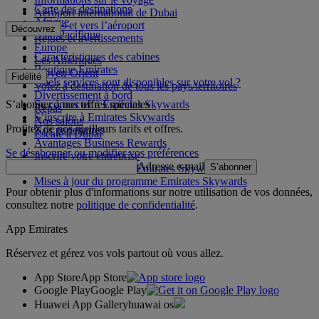
Carte des destinations
Aéroport international de Dubai
Afrique
Depuis et vers l’aéroport
Découvrez
Asie-Pacifique
Règles et avertissements
Europe
Caractéristiques des cabines
Les Amériques
Boutique Emirates
Moyen-Orient
Fidélité
Quels services sont disponibles sur votre vol ?
Volez à destination de tous les pays/territoires
Divertissement à bord
S’abonner à nos offres spéciales
Se connecter à Emirates Skywards
Repas
S’inscrire à Emirates Skywards
Nos salons
Profitez de nos meilleurs tarifs et offres.
Nos partenaires
Escale à Dubai
Avantages Business Rewards
Se désabonner ou modifier vos préférences
Inscrire votre entreprise
Adresse e-mail
S’abonner
Règles du programme Emirates Skywards
Mises à jour du programme Emirates Skywards
Pour obtenir plus d'informations sur notre utilisation de vos données,
consultez notre
politique de confidentialité
.
App Emirates
Réservez et gérez vos vols partout où vous allez.
App Store
App Store
Google Play
Google Play
Huawei App Gallery
huawai os