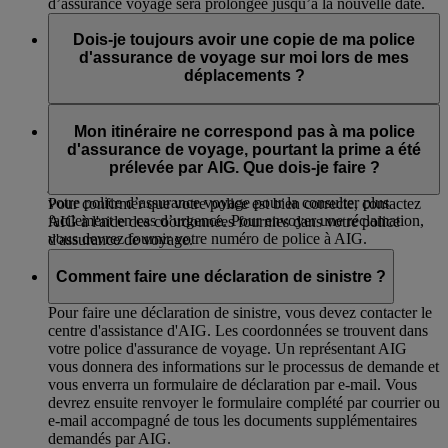
d’assurance voyage sera prolongée jusqu’à la nouvelle date.
Dois-je toujours avoir une copie de ma police
d'assurance de voyage sur moi lors de mes
déplacements ?
Dans la plupart des pays, vous n'êtes pas obligé d'avoir votre
police d'assurance de voyage sur vous. Nous vous conseillons
Mon itinéraire ne correspond pas à ma police
toutefois de vérifier les exigences de chaque pays dans lequel
d'assurance de voyage, pourtant la prime a été
vous voulez vous rendre car certains peuvent demander un
prélevée par AIG. Que dois-je faire ?
justificatif. Vous pouvez aussi vous munir d’un exemplaire de
votre police d’assurance voyage pour la consulter plus
Pour confirmer que votre police est bien correcte, contactez
facilement en cas d’urgence. Pour envoyer une réclamation,
AIG à l'aide des coordonnées fournies dans votre police
vous devrez fournir votre numéro de police à AIG.
d'assurance de voyage.
Comment faire une déclaration de sinistre ?
Pour faire une déclaration de sinistre, vous devez contacter le
centre d'assistance d'AIG. Les coordonnées se trouvent dans
votre police d'assurance de voyage. Un représentant AIG
vous donnera des informations sur le processus de demande et
vous enverra un formulaire de déclaration par e-mail. Vous
devrez ensuite renvoyer le formulaire complété par courrier ou
e-mail accompagné de tous les documents supplémentaires
demandés par AIG.