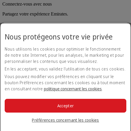
Connectez-vous avec nous
Partagez votre expérience Emirates.
Nous protégeons votre vie privée
Nous utilisons les cookies pour optimiser le fonctionnement
de notre site Internet, pour les analyses, le marketing et pour
personnaliser les contenus que vous visualisez.
Déclaration d'accessibilité
En les acceptant, vous validez l’utilisation de tous ces cookies.
Nous contacter
Politique de confidentialité
Vous pouvez modifier vos préférences en cliquant sur le
Conditions générales
bouton Préférences concernant les cookies ou à tout moment
Politique en matière de cookies
en consultant notre
politique concernant les cookies
.
Cyber-sécurité
Déclaration de transparence vis-à-vis de la loi sur l’esclavage
moderne
Accepter
Plan du site
© 2026 The Emirates Group. Tous droits réservés.
Préférences concernant les cookies