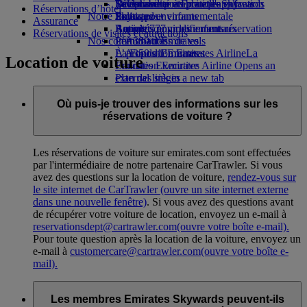
Boissons
Divertissements pour les enfants
La durabilité en pratique
Se connecter à Emirates Skywards
Téléphone portable et l'application
Réservations d’hôtel
Notre flotte
Jouets pour enfants
Politique environnementale
Skywards+
Emirates
Assurance
Boeing 777
Activités pour les enfants
Rapports environnementaux
Annuler ou modifier une réservation
Réservations de visites et attractions
Nos communautés
L’A380 d’Emirates
Perturbations de vols
L’A350 d’Emirates
La Fondation Emirates Airline
À propos d’Emirates
La
Location de voiture
Emirates Executive
Fondation Emirates Airline Opens an
Plan des sièges
external link in a new tab
Parrainages
Où puis-je trouver des informations sur les
réservations de voiture ?
Les réservations de voiture sur emirates.com sont effectuées
par l'intermédiaire de notre partenaire CarTrawler. Si vous
avez des questions sur la location de voiture,
rendez-vous sur
le site internet de CarTrawler
(ouvre un site internet externe
dans une nouvelle fenêtre)
. Si vous avez des questions avant
de récupérer votre voiture de location, envoyez un e-mail à
reservationsdept@cartrawler.com
(ouvre votre boîte e-mail)
.
Pour toute question après la location de la voiture, envoyez un
e-mail à
customercare@cartrawler.com
(ouvre votre boîte e-
mail)
.
Les membres Emirates Skywards peuvent-ils