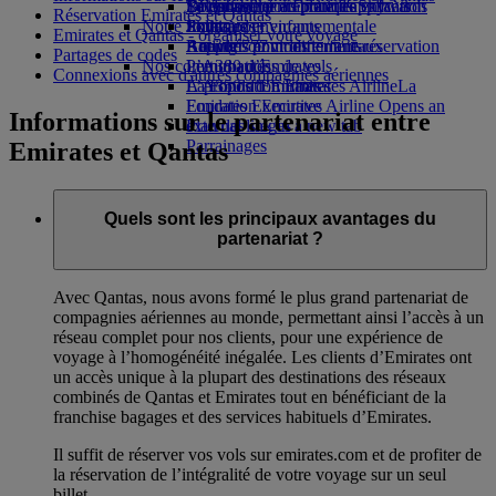
Boissons
Divertissements pour les enfants
La durabilité en pratique
Se connecter à Emirates Skywards
Téléphone portable et l'application
Réservation Emirates et Qantas
Notre flotte
Jouets pour enfants
Politique environnementale
Skywards+
Emirates
Emirates et Qantas - organiser votre voyage
Boeing 777
Activités pour les enfants
Rapports environnementaux
Annuler ou modifier une réservation
Partages de codes
Nos communautés
L’A380 d’Emirates
Perturbations de vols
Connexions avec d'autres compagnies aériennes
L’A350 d’Emirates
La Fondation Emirates Airline
À propos d’Emirates
La
Emirates Executive
Fondation Emirates Airline Opens an
Informations sur le partenariat entre
Plan des sièges
external link in a new tab
Parrainages
Emirates et Qantas
Quels sont les principaux avantages du
partenariat ?
Avec Qantas, nous avons formé le plus grand partenariat de
compagnies aériennes au monde, permettant ainsi l’accès à un
réseau complet pour nos clients, pour une expérience de
voyage à l’homogénéité inégalée. Les clients d’Emirates ont
un accès unique à la plupart des destinations des réseaux
combinés de Qantas et Emirates tout en bénéficiant de la
franchise bagages et des services habituels d’Emirates.
Il suffit de réserver vos vols sur emirates.com et de profiter de
la réservation de l’intégralité de votre voyage sur un seul
billet.