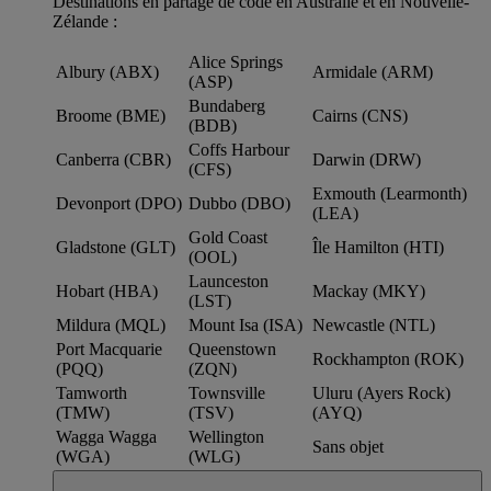
Destinations en partage de code en Australie et en Nouvelle-
Zélande :
Alice Springs
Albury (ABX)
Armidale (ARM)
(ASP)
Bundaberg
Broome (BME)
Cairns (CNS)
(BDB)
Coffs Harbour
Canberra (CBR)
Darwin (DRW)
(CFS)
Exmouth (Learmonth)
Devonport (DPO)
Dubbo (DBO)
(LEA)
Gold Coast
Gladstone (GLT)
Île Hamilton (HTI)
(OOL)
Launceston
Hobart (HBA)
Mackay (MKY)
(LST)
Mildura (MQL)
Mount Isa (ISA)
Newcastle (NTL)
Port Macquarie
Queenstown
Rockhampton (ROK)
(PQQ)
(ZQN)
Tamworth
Townsville
Uluru (Ayers Rock)
(TMW)
(TSV)
(AYQ)
Wagga Wagga
Wellington
Sans objet
(WGA)
(WLG)