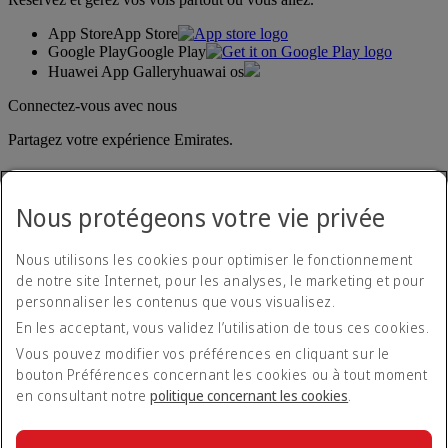
App Store
App Store
Google Play
Google Play
Huawei App Gallery
huawai os
Connectez-vous avec nous
Partagez votre expérience Emirates.
Nous protégeons votre vie privée
Nous utilisons les cookies pour optimiser le fonctionnement
de notre site Internet, pour les analyses, le marketing et pour
personnaliser les contenus que vous visualisez.
Déclaration d'accessibilité
En les acceptant, vous validez l’utilisation de tous ces cookies.
Nous contacter
Politique de confidentialité
Vous pouvez modifier vos préférences en cliquant sur le
Conditions générales
bouton Préférences concernant les cookies ou à tout moment
Politique en matière de cookies
en consultant notre
politique concernant les cookies
.
Cyber-sécurité
Déclaration de transparence vis-à-vis de la loi sur l’esclavage
moderne