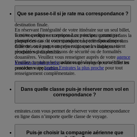
Dans la plupart des cas, non : en réservant votre
correspondance sur emirates.com, vos bagages sont
Que se passe-t-il si je rate ma correspondance ?
enregistrés au début de votre voyage et jusqu'à votre
destination finale.
En réservant l'intégralité de votre itinéraire sur un seul billet,
Il existe quelques exceptions à ce principe, comme par
votre/vos vol(s) en correspondance est/sont garanti(s) dans la
exemple en cas de correspondance à partir d'un aéroport
plupart des cas : si vous manquez une correspondance sans
différent, ou lorsque un pays exige que les bagages soient
faute de votre part, votre réservation sera valable sur le
récupérées pour des raisons de sécurité ou de formalités
prochain vol disponible.
douanières. Veuillez vous renseigner auprès de votre
agence
Veuillez consulter les conditions générales de votre billet ou
Emirates la plus proche
avant votre voyage pour vérifier les
contacter votre
agence Emirates la plus proche
pour tout
procédures applicables.
renseignement complémentaire.
Dans quelle classe puis-je réserver mon vol en
correspondance ?
emirates.com vous permet de réserver votre correspondance
en ligne dans n’importe quelle classe de voyage.
Puis-je choisir la compagnie aérienne que