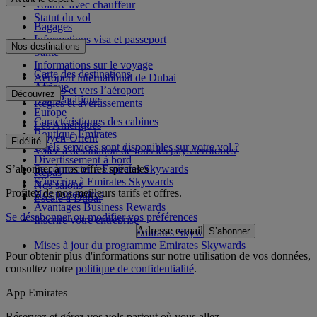
Voiture avec chauffeur
Statut du vol
Bagages
Informations visa et passeport
Nos destinations
Santé
Informations sur le voyage
Carte des destinations
Aéroport international de Dubai
Afrique
Depuis et vers l’aéroport
Découvrez
Asie-Pacifique
Règles et avertissements
Europe
Caractéristiques des cabines
Les Amériques
Boutique Emirates
Moyen-Orient
Fidélité
Quels services sont disponibles sur votre vol ?
Volez à destination de tous les pays/territoires
Divertissement à bord
S’abonner à nos offres spéciales
Se connecter à Emirates Skywards
Repas
S’inscrire à Emirates Skywards
Nos salons
Profitez de nos meilleurs tarifs et offres.
Nos partenaires
Escale à Dubai
Avantages Business Rewards
Se désabonner ou modifier vos préférences
Inscrire votre entreprise
Adresse e-mail
S’abonner
Règles du programme Emirates Skywards
Mises à jour du programme Emirates Skywards
Pour obtenir plus d'informations sur notre utilisation de vos données,
consultez notre
politique de confidentialité
.
App Emirates
Réservez et gérez vos vols partout où vous allez.