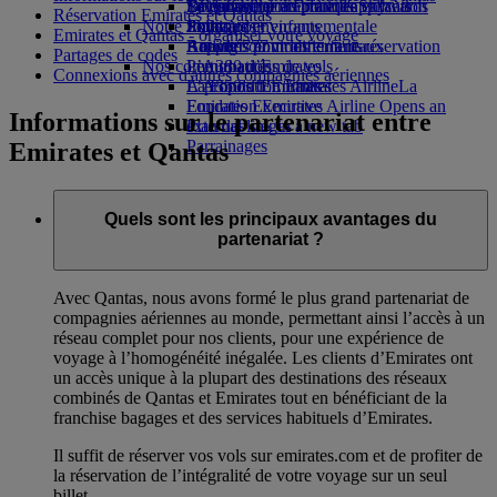
Boissons
Divertissements pour les enfants
La durabilité en pratique
Se connecter à Emirates Skywards
Téléphone portable et l'application
Réservation Emirates et Qantas
Notre flotte
Jouets pour enfants
Politique environnementale
Skywards+
Emirates
Emirates et Qantas - organiser votre voyage
Boeing 777
Activités pour les enfants
Rapports environnementaux
Annuler ou modifier une réservation
Partages de codes
Nos communautés
L’A380 d’Emirates
Perturbations de vols
Connexions avec d'autres compagnies aériennes
L’A350 d’Emirates
La Fondation Emirates Airline
À propos d’Emirates
La
Emirates Executive
Fondation Emirates Airline Opens an
Informations sur le partenariat entre
Plan des sièges
external link in a new tab
Parrainages
Emirates et Qantas
Quels sont les principaux avantages du
partenariat ?
Avec Qantas, nous avons formé le plus grand partenariat de
compagnies aériennes au monde, permettant ainsi l’accès à un
réseau complet pour nos clients, pour une expérience de
voyage à l’homogénéité inégalée. Les clients d’Emirates ont
un accès unique à la plupart des destinations des réseaux
combinés de Qantas et Emirates tout en bénéficiant de la
franchise bagages et des services habituels d’Emirates.
Il suffit de réserver vos vols sur emirates.com et de profiter de
la réservation de l’intégralité de votre voyage sur un seul
billet.