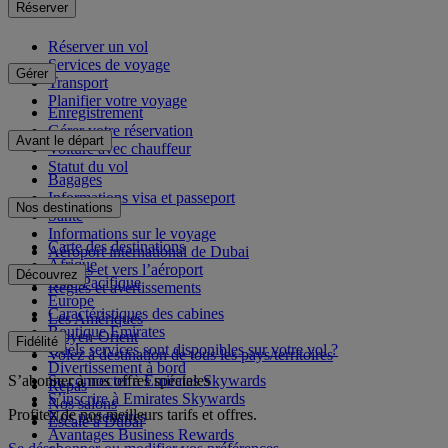
Réserver
Réserver un vol
Services de voyage
Gérer
Transport
Planifier votre voyage
Enregistrement
Gérer votre réservation
Avant le départ
Voiture avec chauffeur
Statut du vol
Bagages
Informations visa et passeport
Nos destinations
Santé
Informations sur le voyage
Carte des destinations
Aéroport international de Dubai
Afrique
Depuis et vers l’aéroport
Découvrez
Asie-Pacifique
Règles et avertissements
Europe
Caractéristiques des cabines
Les Amériques
Boutique Emirates
Moyen-Orient
Fidélité
Quels services sont disponibles sur votre vol ?
Volez à destination de tous les pays/territoires
Divertissement à bord
S’abonner à nos offres spéciales
Se connecter à Emirates Skywards
Repas
S’inscrire à Emirates Skywards
Nos salons
Profitez de nos meilleurs tarifs et offres.
Nos partenaires
Escale à Dubai
Avantages Business Rewards