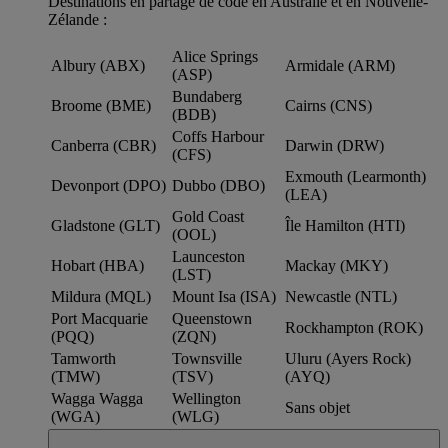
Destinations en partage de code en Australie et en Nouvelle-
Zélande :
Alice Springs
Albury (ABX)
Armidale (ARM)
(ASP)
Bundaberg
Broome (BME)
Cairns (CNS)
(BDB)
Coffs Harbour
Canberra (CBR)
Darwin (DRW)
(CFS)
Exmouth (Learmonth)
Devonport (DPO)
Dubbo (DBO)
(LEA)
Gold Coast
Gladstone (GLT)
Île Hamilton (HTI)
(OOL)
Launceston
Hobart (HBA)
Mackay (MKY)
(LST)
Mildura (MQL)
Mount Isa (ISA)
Newcastle (NTL)
Port Macquarie
Queenstown
Rockhampton (ROK)
(PQQ)
(ZQN)
Tamworth
Townsville
Uluru (Ayers Rock)
(TMW)
(TSV)
(AYQ)
Wagga Wagga
Wellington
Sans objet
(WGA)
(WLG)