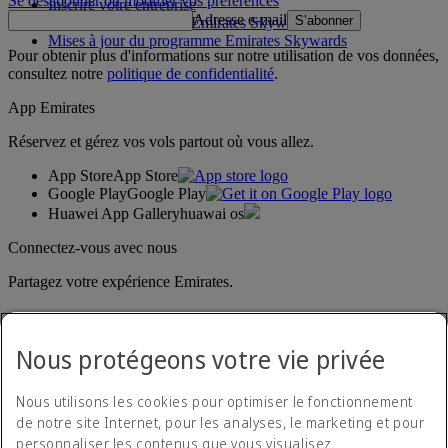
Se désabonner ou modifier vos préférences
Inscrire votre entreprise
Adresse e-mail
S’abonner
Règles du programme Emirates Skywards
Mises à jour du programme Emirates Skywards
Pour obtenir plus d'informations sur notre utilisation de vos données,
consultez notre
politique de confidentialité
.
App Emirates
Réservez et gérez vos vols partout où vous allez.
App Store
App Store
Google Play
Google Play
Huawei App Gallery
huawai os
Connectez-vous avec nous
Partagez votre expérience Emirates.
Nous protégeons votre vie privée
Nous utilisons les cookies pour optimiser le fonctionnement
de notre site Internet, pour les analyses, le marketing et pour
personnaliser les contenus que vous visualisez.