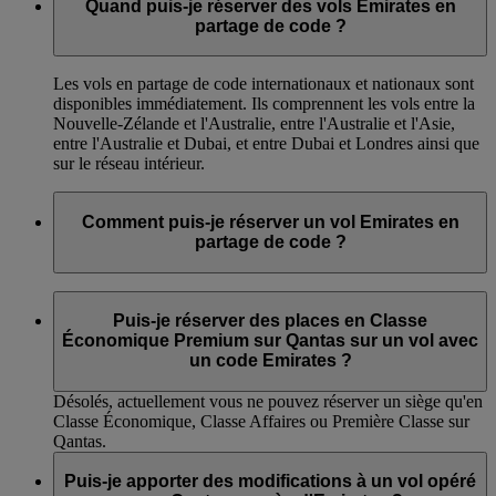
Quand puis-je réserver des vols Emirates en
partage de code ?
Les vols en partage de code internationaux et nationaux sont
disponibles immédiatement. Ils comprennent les vols entre la
Nouvelle-Zélande et l'Australie, entre l'Australie et l'Asie,
entre l'Australie et Dubai, et entre Dubai et Londres ainsi que
sur le réseau intérieur.
Comment puis-je réserver un vol Emirates en
partage de code ?
Les clients Emirates peuvent réserver des vols en partage de
code, en fonction de leur disponibilité, auprès de l’agence de
Puis-je réserver des places en Classe
voyages de leur choix, du
Service Clients Emirates
et sur
Économique Premium sur Qantas sur un vol avec
emirates.com.
un code Emirates ?
Désolés, actuellement vous ne pouvez réserver un siège qu'en
Classe Économique, Classe Affaires ou Première Classe sur
Qantas.
Puis-je apporter des modifications à un vol opéré