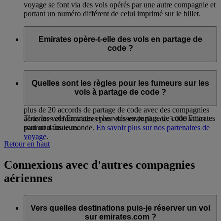
voyage se font via des vols opérés par une autre compagnie et
portant un numéro différent de celui imprimé sur le billet.
Emirates opère-t-elle des vols en partage de
code ?
Oui, nous avons établi des partenariats en partage de code
avec plusieurs compagnies aériennes de façon à vous
Quelles sont les règles pour les fumeurs sur les
proposer plus de correspondances sur les six continents. En
vols à partage de code ?
plus de notre partenariat avec flydubai, nous avons conclu
plus de 20 accords de partage de code avec des compagnies
Tous les vols Emirates et les vols en partage de code Emirates
aériennes et ferroviaires pour desservir plus de 5 000 villes
sont non-fumeurs.
partout dans le monde.
En savoir plus sur nos partenaires de
voyage
.
Retour en haut
Connexions avec d'autres compagnies
aériennes
Vers quelles destinations puis-je réserver un vol
sur emirates.com ?