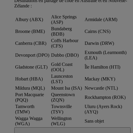
Destinations en partage de code en Australie et en Nouvelle-
Zélande :
Alice Springs
Albury (ABX)
Armidale (ARM)
(ASP)
Bundaberg
Broome (BME)
Cairns (CNS)
(BDB)
Coffs Harbour
Canberra (CBR)
Darwin (DRW)
(CFS)
Exmouth (Learmonth)
Devonport (DPO)
Dubbo (DBO)
(LEA)
Gold Coast
Gladstone (GLT)
Île Hamilton (HTI)
(OOL)
Launceston
Hobart (HBA)
Mackay (MKY)
(LST)
Mildura (MQL)
Mount Isa (ISA)
Newcastle (NTL)
Port Macquarie
Queenstown
Rockhampton (ROK)
(PQQ)
(ZQN)
Tamworth
Townsville
Uluru (Ayers Rock)
(TMW)
(TSV)
(AYQ)
Wagga Wagga
Wellington
Sans objet
(WGA)
(WLG)