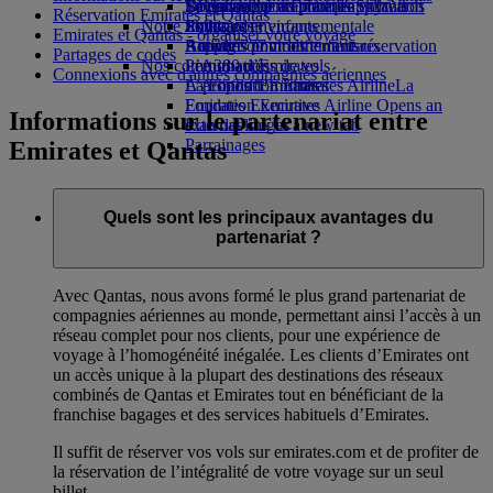
Boissons
Divertissements pour les enfants
La durabilité en pratique
Se connecter à Emirates Skywards
Téléphone portable et l'application
Réservation Emirates et Qantas
Notre flotte
Jouets pour enfants
Politique environnementale
Skywards+
Emirates
Emirates et Qantas - organiser votre voyage
Boeing 777
Activités pour les enfants
Rapports environnementaux
Annuler ou modifier une réservation
Partages de codes
Nos communautés
L’A380 d’Emirates
Perturbations de vols
Connexions avec d'autres compagnies aériennes
L’A350 d’Emirates
La Fondation Emirates Airline
À propos d’Emirates
La
Emirates Executive
Fondation Emirates Airline Opens an
Informations sur le partenariat entre
Plan des sièges
external link in a new tab
Parrainages
Emirates et Qantas
Quels sont les principaux avantages du
partenariat ?
Avec Qantas, nous avons formé le plus grand partenariat de
compagnies aériennes au monde, permettant ainsi l’accès à un
réseau complet pour nos clients, pour une expérience de
voyage à l’homogénéité inégalée. Les clients d’Emirates ont
un accès unique à la plupart des destinations des réseaux
combinés de Qantas et Emirates tout en bénéficiant de la
franchise bagages et des services habituels d’Emirates.
Il suffit de réserver vos vols sur emirates.com et de profiter de
la réservation de l’intégralité de votre voyage sur un seul
billet.