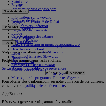
Statut du vol
Bagages
Informations visa et passeport
Nos destinations
Santé
Informations sur le voyage
Carte des destinations
Aéroport international de Dubai
Afrique
Depuis et vers l’aéroport
Découvrez
Asie-Pacifique
Règles et avertissements
Europe
Caractéristiques des cabines
Les Amériques
Boutique Emirates
Moyen-Orient
Fidélité
Quels services sont disponibles sur votre vol ?
Volez à destination de tous les pays/territoires
Divertissement à bord
S’abonner à nos offres spéciales
Se connecter à Emirates Skywards
Repas
S’inscrire à Emirates Skywards
Nos salons
Profitez de nos meilleurs tarifs et offres.
Nos partenaires
Escale à Dubai
Avantages Business Rewards
Se désabonner ou modifier vos préférences
Inscrire votre entreprise
Adresse e-mail
S’abonner
Règles du programme Emirates Skywards
Mises à jour du programme Emirates Skywards
Pour obtenir plus d'informations sur notre utilisation de vos données,
consultez notre
politique de confidentialité
.
App Emirates
Réservez et gérez vos vols partout où vous allez.