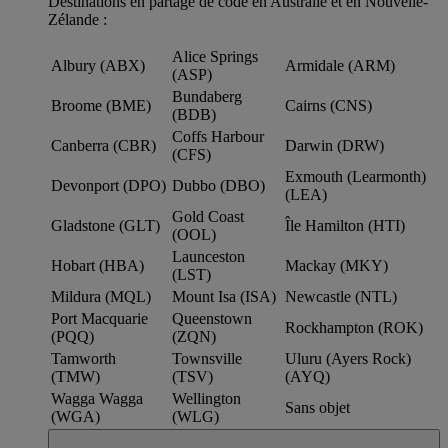
Destinations en partage de code en Australie et en Nouvelle-
Zélande :
Alice Springs
Albury (ABX)
Armidale (ARM)
(ASP)
Bundaberg
Broome (BME)
Cairns (CNS)
(BDB)
Coffs Harbour
Canberra (CBR)
Darwin (DRW)
(CFS)
Exmouth (Learmonth)
Devonport (DPO)
Dubbo (DBO)
(LEA)
Gold Coast
Gladstone (GLT)
Île Hamilton (HTI)
(OOL)
Launceston
Hobart (HBA)
Mackay (MKY)
(LST)
Mildura (MQL)
Mount Isa (ISA)
Newcastle (NTL)
Port Macquarie
Queenstown
Rockhampton (ROK)
(PQQ)
(ZQN)
Tamworth
Townsville
Uluru (Ayers Rock)
(TMW)
(TSV)
(AYQ)
Wagga Wagga
Wellington
Sans objet
(WGA)
(WLG)