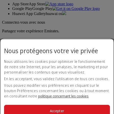
App Store
App Store
Google Play
Google Play
Huawei App Gallery
huawai os
Connectez-vous avec nous
Partagez votre expérience Emirates.
Nous protégeons votre vie privée
Nous utilisons les cookies pour optimiser le fonctionnement
de notre site Internet, pour les analyses, le marketing et pour
personnaliser les contenus que vous visualisez.
Déclaration d'accessibilité
En les acceptant, vous validez l’utilisation de tous ces cookies.
Nous contacter
Politique de confidentialité
Vous pouvez modifier vos préférences en cliquant sur le
Conditions générales
bouton Préférences concernant les cookies ou à tout moment
Politique en matière de cookies
en consultant notre
politique concernant les cookies
.
Cyber-sécurité
Déclaration de transparence vis-à-vis de la loi sur l’esclavage
moderne
Accepter
Plan du site