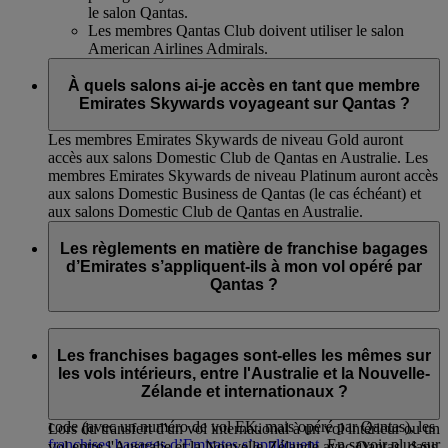
le salon Qantas.
Les membres Qantas Club doivent utiliser le salon
American Airlines Admirals.
À quels salons ai-je accès en tant que membre
Emirates Skywards voyageant sur Qantas ?
Les membres Emirates Skywards de niveau Gold auront
accès aux salons Domestic Club de Qantas en Australie. Les
membres Emirates Skywards de niveau Platinum auront accès
aux salons Domestic Business de Qantas (le cas échéant) et
aux salons Domestic Club de Qantas en Australie.
Les règlements en matière de franchise bagages
d’Emirates s’appliquent-ils à mon vol opéré par
Qantas ?
Si vous êtes sur un vol opéré par Qantas (avec un code QF),
les franchises bagages de Qantas s’appliquent. Cela comprend
Les franchises bagages sont-elles les mêmes sur
les vols QF échangés à l'aide de vos Miles Skywards et les
les vols intérieurs, entre l'Australie et la Nouvelle-
vols intérieurs en correspondance en Australie et vers la
Zélande et internationaux ?
Tasmanie. Toutefois, si vous êtes sur un vol en partage de
code (avec un numéro de vol EK, mais opéré par Qantas), les
Lors du transfert d'un vol international à un vol intérieur ou un
franchises bagages d’Emirates s’appliquent
. En savoir plus sur
vol entre l'Australie et la Nouvelle-Zélande avec Qantas, dans