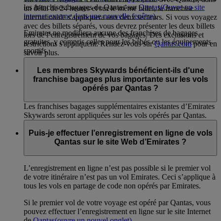
les franchises bagages de Qantas sur
Qantas
(Ouvre un site
un délai de 24 heures et sur le même billet, la franchise
internet externe dans une nouvelle fenêtre)
.
internationale s'appliquera aux deux secteurs. Si vous voyagez
avec des billets séparés, vous devrez présenter les deux billets
Emirates ne modifiera aucune des franchises de bagages
lors de l’enregistrement de vos bagages. Des exclusions et
gratuites, y compris celles pour les bébés ou les équipements
restrictions s'appliquent. Rendez-vous sur
Qantas.com
pour en
sportifs.
savoir plus.
Les membres Skywards bénéficient-ils d'une
franchise bagages plus importante sur les vols
opérés par Qantas ?
Les franchises bagages supplémentaires existantes d’Emirates
Skywards seront appliquées sur les vols opérés par Qantas.
Puis-je effectuer l’enregistrement en ligne de vols
Qantas sur le site Web d’Emirates ?
L’enregistrement en ligne n’est pas possible si le premier vol
de votre itinéraire n’est pas un vol Emirates. Ceci s’applique à
tous les vols en partage de code non opérés par Emirates.
Si le premier vol de votre voyage est opéré par Qantas, vous
pouvez effectuer l’enregistrement en ligne sur le site Internet
de
Qantas
(ouvre un nouvel onglet)
.