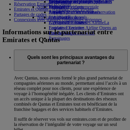
Boissons
Divertissements pour les enfants
La durabilité en pratique
Se connecter à Emirates Skywards
Téléphone portable et l'application
Réservation Emirates et Qantas
Notre flotte
Jouets pour enfants
Politique environnementale
Skywards+
Emirates
Emirates et Qantas - organiser votre voyage
Boeing 777
Activités pour les enfants
Rapports environnementaux
Annuler ou modifier une réservation
Partages de codes
Nos communautés
L’A380 d’Emirates
Perturbations de vols
Connexions avec d'autres compagnies aériennes
L’A350 d’Emirates
La Fondation Emirates Airline
À propos d’Emirates
La
Emirates Executive
Fondation Emirates Airline Opens an
Informations sur le partenariat entre
Plan des sièges
external link in a new tab
Parrainages
Emirates et Qantas
Quels sont les principaux avantages du
partenariat ?
Avec Qantas, nous avons formé le plus grand partenariat de
compagnies aériennes au monde, permettant ainsi l’accès à un
réseau complet pour nos clients, pour une expérience de
voyage à l’homogénéité inégalée. Les clients d’Emirates ont
un accès unique à la plupart des destinations des réseaux
combinés de Qantas et Emirates tout en bénéficiant de la
franchise bagages et des services habituels d’Emirates.
Il suffit de réserver vos vols sur emirates.com et de profiter de
la réservation de l’intégralité de votre voyage sur un seul
billet.