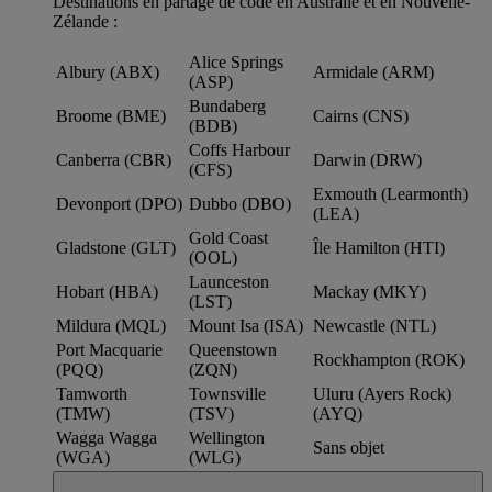
Destinations en partage de code en Australie et en Nouvelle-
Zélande :
Alice Springs
Albury (ABX)
Armidale (ARM)
(ASP)
Bundaberg
Broome (BME)
Cairns (CNS)
(BDB)
Coffs Harbour
Canberra (CBR)
Darwin (DRW)
(CFS)
Exmouth (Learmonth)
Devonport (DPO)
Dubbo (DBO)
(LEA)
Gold Coast
Gladstone (GLT)
Île Hamilton (HTI)
(OOL)
Launceston
Hobart (HBA)
Mackay (MKY)
(LST)
Mildura (MQL)
Mount Isa (ISA)
Newcastle (NTL)
Port Macquarie
Queenstown
Rockhampton (ROK)
(PQQ)
(ZQN)
Tamworth
Townsville
Uluru (Ayers Rock)
(TMW)
(TSV)
(AYQ)
Wagga Wagga
Wellington
Sans objet
(WGA)
(WLG)