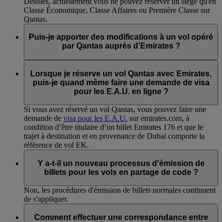
Désolés, actuellement vous ne pouvez réserver un siège qu'en
Classe Économique, Classe Affaires ou Première Classe sur
Qantas.
Puis-je apporter des modifications à un vol opéré
par Qantas auprès d'Emirates ?
Oui. Des modifications peuvent être effectuées via
emirates.com et auprès du
Service Clients Emirates
.
Lorsque je réserve un vol Qantas avec Emirates,
puis-je quand même faire une demande de visa
pour les E.A.U. en ligne ?
Si vous avez réservé un vol Qantas, vous pouvez faire une
demande de
visa pour les E.A.U.
sur emirates.com, à
condition d’être titulaire d’un billet Emirates 176 et que le
trajet à destination et en provenance de Dubai comporte la
référence de vol EK.
Y a-t-il un nouveau processus d'émission de
billets pour les vols en partage de code ?
Non, les procédures d'émission de billets normales continuent
de s'appliquer.
Comment effectuer une correspondance entre