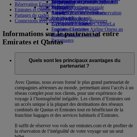
Boissons
Divertissements pour les enfants
La durabilité en pratique
Se connecter à Emirates Skywards
Téléphone portable et l'application
Réservation Emirates et Qantas
Notre flotte
Jouets pour enfants
Politique environnementale
Skywards+
Emirates
Emirates et Qantas - organiser votre voyage
Boeing 777
Activités pour les enfants
Rapports environnementaux
Annuler ou modifier une réservation
Partages de codes
Nos communautés
L’A380 d’Emirates
Perturbations de vols
Connexions avec d'autres compagnies aériennes
L’A350 d’Emirates
La Fondation Emirates Airline
À propos d’Emirates
La
Emirates Executive
Fondation Emirates Airline Opens an
Informations sur le partenariat entre
Plan des sièges
external link in a new tab
Parrainages
Emirates et Qantas
Quels sont les principaux avantages du
partenariat ?
Avec Qantas, nous avons formé le plus grand partenariat de
compagnies aériennes au monde, permettant ainsi l’accès à un
réseau complet pour nos clients, pour une expérience de
voyage à l’homogénéité inégalée. Les clients d’Emirates ont
un accès unique à la plupart des destinations des réseaux
combinés de Qantas et Emirates tout en bénéficiant de la
franchise bagages et des services habituels d’Emirates.
Il suffit de réserver vos vols sur emirates.com et de profiter de
la réservation de l’intégralité de votre voyage sur un seul
billet.