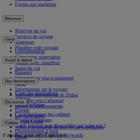
Forum aux questions
Réserver
Réserver un vol
Services de voyage
Gérer
Transport
Planifier votre voyage
Enregistrement
Gérer votre réservation
Avant le départ
Voiture avec chauffeur
Statut du vol
Bagages
Informations visa et passeport
Nos destinations
Santé
Informations sur le voyage
Carte des destinations
Aéroport international de Dubai
Afrique
Depuis et vers l’aéroport
Découvrez
Asie-Pacifique
Règles et avertissements
Europe
Caractéristiques des cabines
Les Amériques
Boutique Emirates
Moyen-Orient
Fidélité
Quels services sont disponibles sur votre vol ?
Volez à destination de tous les pays/territoires
Divertissement à bord
S’abonner à nos offres spéciales
Se connecter à Emirates Skywards
Repas