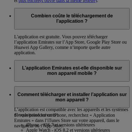
et
plus encore
(s’ouvre dans la même fenêtre)
.
Combien coûte le téléchargement de
l’application ?
L'application est gratuite. Vous pouvez télécharger
l’application Emirates sur l’App Store, Google Play Store ou
Huawei App Gallery, comme n’importe quelle autre
application.
L’application Emirates est-elle disponible sur
mon appareil mobile ?
Vous pouvez télécharger l’application sur un téléphone
iPhone ou Android, sur l’App Store, Google Play Store ou
Comment télécharger et installer l’application sur
Huawei App Gallery.
mon appareil ?
L’application est compatible avec les appareils et les systèmes
d’exploitation suivants :
Si vous possédez un iPhone, recherchez « Application
Emirates » dans l’iTunes Store sur votre appareil, dans le
iPhone - iOS 7 et versions ultérieures
navigateur ou l’App Store.
Apple Watch - iOS 8.2 et versions ultérieures