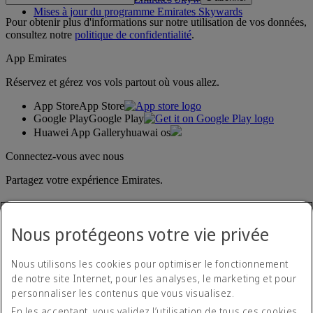
Mises à jour du programme Emirates Skywards
Pour obtenir plus d'informations sur notre utilisation de vos données,
consultez notre
politique de confidentialité
.
App Emirates
Réservez et gérez vos vols partout où vous allez.
App Store
App Store
Google Play
Google Play
Huawei App Gallery
huawai os
Connectez-vous avec nous
Partagez votre expérience Emirates.
Nous protégeons votre vie privée
Nous utilisons les cookies pour optimiser le fonctionnement
de notre site Internet, pour les analyses, le marketing et pour
personnaliser les contenus que vous visualisez.
Déclaration d'accessibilité
En les acceptant, vous validez l’utilisation de tous ces cookies.