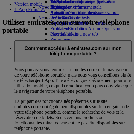
Boissons
Divertissements pour les enfants
La durabilité en pratique
Se connecter à Emirates Skywards
Téléphone portable et l'application
Version mobile
Notre flotte
Jouets pour enfants
Politique environnementale
Skywards+
Emirates
L’App Emirates
Boeing 777
Activités pour les enfants
Rapports environnementaux
Annuler ou modifier une réservation
Nos communautés
L’A380 d’Emirates
Perturbations de vols
Utiliser emirates.com sur votre téléphone
L’A350 d’Emirates
La Fondation Emirates Airline
À propos d’Emirates
La
Emirates Executive
Fondation Emirates Airline Opens an
portable
Plan des sièges
external link in a new tab
Parrainages
Comment accéder à emirates.com sur mon
téléphone portable ?
Vous pouvez vous rendre sur emirates.com sur le navigateur
de votre téléphone portable, mais nous vous conseillons plutôt
de télécharger l’App. Elle a été conçue spécialement pour une
utilisation mobile, ce qui la rend beaucoup plus conviviale que
le navigateur de votre téléphone portable.
La plupart des fonctionnalités présentes sur le site
emirates.com sont également disponibles sur le navigateur de
votre téléphone portable, comme la recherche de vols et la
réservation de billets. Seuls certains produits ou
fonctionnalités mineurs peuvent ne pas être disponibles sur
téléphone portable.