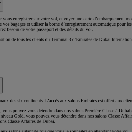
?
 vous enregistrer sur votre vol, envoyer une carte d’embarquement mobi
de vos bagages et utiliser la borne d’enregistrement automatique pour les
urez besoin de votre passeport et des détails du vol.
ition de tous les clients du Terminal 3 d’Emirates de Dubai Internation
?
onaux des six continents. L'accès aux salons Emirates est offert aux cli
, vous pouvez vous détendre dans nos salons Première Classe à Duba
 niveau Gold, vous pouvez vous détendre dans nos salons Classe Affai
ons Classe Affaires de Dubai.
ux salons autant de fois que vous le souhaitez en attendant votre vol.