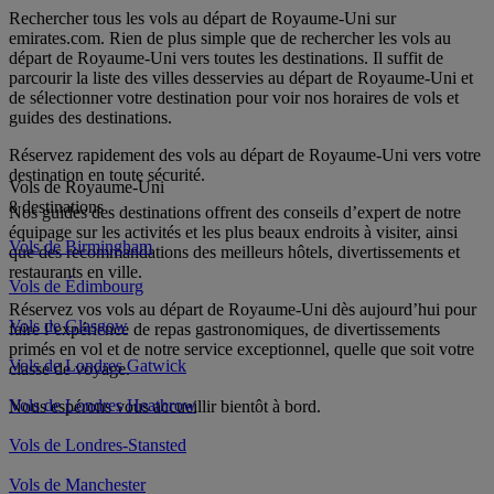
Rechercher tous les vols au départ de Royaume-Uni sur
emirates.com. Rien de plus simple que de rechercher les vols au
départ de Royaume-Uni vers toutes les destinations. Il suffit de
parcourir la liste des villes desservies au départ de Royaume-Uni et
de sélectionner votre destination pour voir nos horaires de vols et
guides des destinations.
Réservez rapidement des vols au départ de Royaume-Uni vers votre
destination en toute sécurité.
Vols de Royaume-Uni
8 destinations
Nos guides des destinations offrent des conseils d’expert de notre
équipage sur les activités et les plus beaux endroits à visiter, ainsi
Vols de Birmingham
que des recommandations des meilleurs hôtels, divertissements et
restaurants en ville.
Vols de Édimbourg
Réservez vos vols au départ de Royaume-Uni dès aujourd’hui pour
Vols de Glasgow
faire l’expérience de repas gastronomiques, de divertissements
primés en vol et de notre service exceptionnel, quelle que soit votre
Vols de Londres Gatwick
classe de voyage.
Vols de Londres Heathrow
Nous espérons vous accueillir bientôt à bord.
Vols de Londres-Stansted
Vols de Manchester