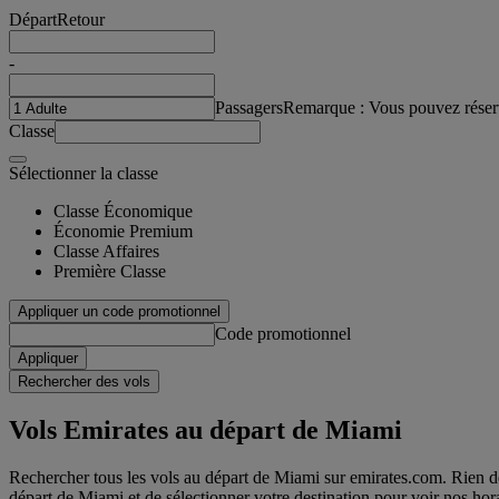
Départ
Retour
-
Passagers
Remarque : Vous pouvez réser
Classe
Sélectionner la classe
Classe Économique
Économie Premium
Classe Affaires
Première Classe
Appliquer un code promotionnel
Code promotionnel
Appliquer
Rechercher des vols
Vols Emirates au départ de Miami
Rechercher tous les vols au départ de Miami sur emirates.com. Rien de p
départ de Miami et de sélectionner votre destination pour voir nos hora