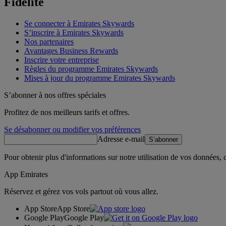
Fidélité
Se connecter à Emirates Skywards
S’inscrire à Emirates Skywards
Nos partenaires
Avantages Business Rewards
Inscrire votre entreprise
Règles du programme Emirates Skywards
Mises à jour du programme Emirates Skywards
S’abonner à nos offres spéciales
Profitez de nos meilleurs tarifs et offres.
Se désabonner ou modifier vos préférences
Adresse e-mail
S’abonner
Pour obtenir plus d'informations sur notre utilisation de vos données,
App Emirates
Réservez et gérez vos vols partout où vous allez.
App Store
App Store
Google Play
Google Play