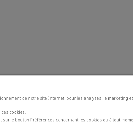
tionnement de notre site Internet, pour les analyses, le marketing e
moderne
s ces cookies.
t sur le bouton Préférences concernant les cookies ou à tout mom