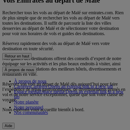
Vols Emirates au départ de Malé
Rechercher tous les vols au départ de Malé sur emirates.com. Rien
de plus simple que de rechercher les vols au départ de Malé vers
toutes les destinations. Il suffit de parcourir la liste des villes
desservies au départ de Malé et de sélectionner votre destination
pour voir nos horaires de vols et guides des destinations.
Réservez rapidement des vols au départ de Malé vers votre
destination en toute sécurité.
Retour en haut
Nos guides des destinations offrent des conseils d’expert de notre
équipage sur les activités et les plus beaux endroits à visiter, ainsi
que des recommandations des meilleurs hôtels, divertissements et
À propos de nous
restaurants en ville.
À propos de nous
Réservez vos vols au départ de Malé dès aujourd’hui pour faire
Carrières
Carrières Opens an external link in a new tab
l’expérience de repas gastronomiques, de divertissements primés en
Espace média
Espace média Opens an external link in a new
vol et de notre service exceptionnel, quelle que soit votre classe de
tab
voyage.
Notre planète
Notre personnel
Nous espérons vous accueillir bientôt à bord.
Nos communautés
Aide