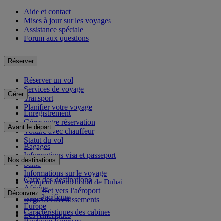
Aide et contact
Mises à jour sur les voyages
Assistance spéciale
Forum aux questions
Réserver
Réserver un vol
Services de voyage
Gérer
Transport
Planifier votre voyage
Enregistrement
Gérer votre réservation
Avant le départ
Voiture avec chauffeur
Statut du vol
Bagages
Informations visa et passeport
Nos destinations
Santé
Informations sur le voyage
Carte des destinations
Aéroport international de Dubai
Afrique
Depuis et vers l’aéroport
Découvrez
Asie-Pacifique
Règles et avertissements
Europe
Caractéristiques des cabines
Les Amériques
Boutique Emirates