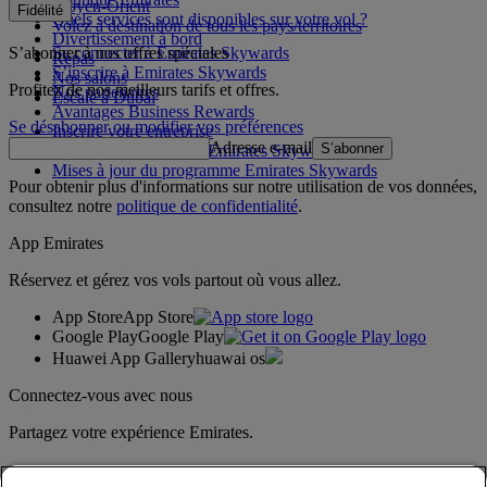
Moyen-Orient
Fidélité
Quels services sont disponibles sur votre vol ?
Volez à destination de tous les pays/territoires
Divertissement à bord
S’abonner à nos offres spéciales
Se connecter à Emirates Skywards
Repas
S’inscrire à Emirates Skywards
Nos salons
Profitez de nos meilleurs tarifs et offres.
Nos partenaires
Escale à Dubai
Avantages Business Rewards
Se désabonner ou modifier vos préférences
Inscrire votre entreprise
Adresse e-mail
S’abonner
Règles du programme Emirates Skywards
Mises à jour du programme Emirates Skywards
Pour obtenir plus d'informations sur notre utilisation de vos données,
consultez notre
politique de confidentialité
.
App Emirates
Réservez et gérez vos vols partout où vous allez.
App Store
App Store
Google Play
Google Play
Huawei App Gallery
huawai os
Connectez-vous avec nous
Partagez votre expérience Emirates.