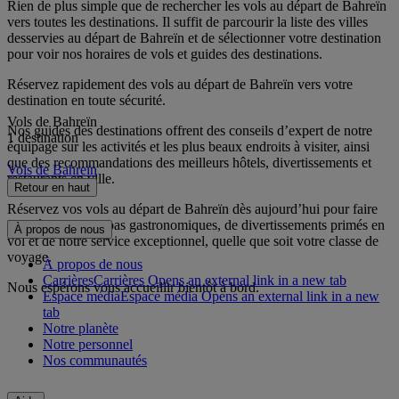
Rien de plus simple que de rechercher les vols au départ de Bahreïn
vers toutes les destinations. Il suffit de parcourir la liste des villes
desservies au départ de Bahreïn et de sélectionner votre destination
pour voir nos horaires de vols et guides des destinations.
Réservez rapidement des vols au départ de Bahreïn vers votre
destination en toute sécurité.
Vols de Bahreïn
Nos guides des destinations offrent des conseils d’expert de notre
1 destination
équipage sur les activités et les plus beaux endroits à visiter, ainsi
que des recommandations des meilleurs hôtels, divertissements et
Vols de Bahreïn
restaurants en ville.
Retour en haut
Réservez vos vols au départ de Bahreïn dès aujourd’hui pour faire
l’expérience de repas gastronomiques, de divertissements primés en
À propos de nous
vol et de notre service exceptionnel, quelle que soit votre classe de
voyage.
À propos de nous
Carrières
Carrières Opens an external link in a new tab
Nous espérons vous accueillir bientôt à bord.
Espace média
Espace média Opens an external link in a new
tab
Notre planète
Notre personnel
Nos communautés