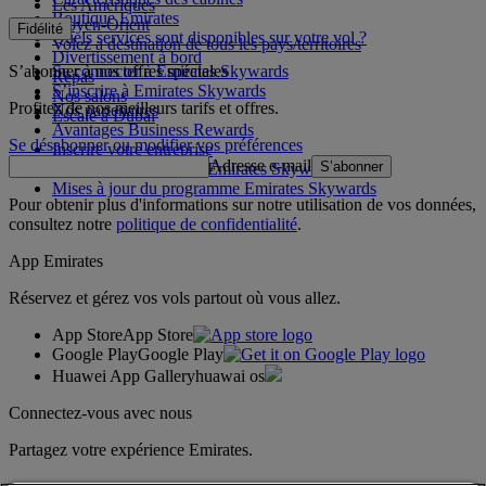
Les Amériques
Boutique Emirates
Moyen-Orient
Fidélité
Quels services sont disponibles sur votre vol ?
Volez à destination de tous les pays/territoires
Divertissement à bord
S’abonner à nos offres spéciales
Se connecter à Emirates Skywards
Repas
S’inscrire à Emirates Skywards
Nos salons
Profitez de nos meilleurs tarifs et offres.
Nos partenaires
Escale à Dubai
Avantages Business Rewards
Se désabonner ou modifier vos préférences
Inscrire votre entreprise
Adresse e-mail
S’abonner
Règles du programme Emirates Skywards
Mises à jour du programme Emirates Skywards
Pour obtenir plus d'informations sur notre utilisation de vos données,
consultez notre
politique de confidentialité
.
App Emirates
Réservez et gérez vos vols partout où vous allez.
App Store
App Store
Google Play
Google Play
Huawei App Gallery
huawai os
Connectez-vous avec nous
Partagez votre expérience Emirates.