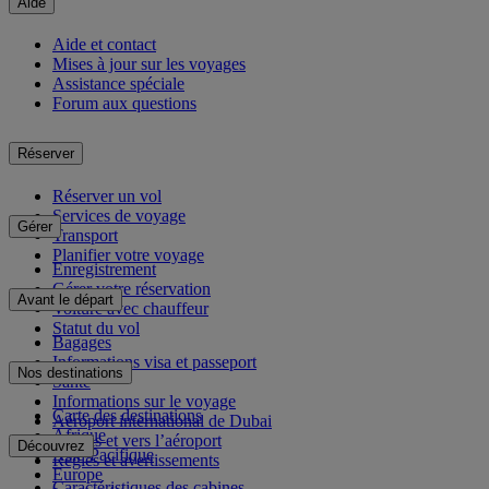
Aide
Aide et contact
Mises à jour sur les voyages
Assistance spéciale
Forum aux questions
Réserver
Réserver un vol
Services de voyage
Gérer
Transport
Planifier votre voyage
Enregistrement
Gérer votre réservation
Avant le départ
Voiture avec chauffeur
Statut du vol
Bagages
Informations visa et passeport
Nos destinations
Santé
Informations sur le voyage
Carte des destinations
Aéroport international de Dubai
Afrique
Depuis et vers l’aéroport
Découvrez
Asie-Pacifique
Règles et avertissements
Europe
Caractéristiques des cabines