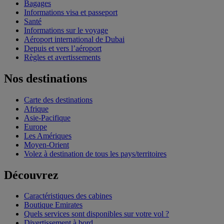
Bagages
Informations visa et passeport
Santé
Informations sur le voyage
Aéroport international de Dubai
Depuis et vers l’aéroport
Règles et avertissements
Nos destinations
Carte des destinations
Afrique
Asie-Pacifique
Europe
Les Amériques
Moyen-Orient
Volez à destination de tous les pays/territoires
Découvrez
Caractéristiques des cabines
Boutique Emirates
Quels services sont disponibles sur votre vol ?
Divertissement à bord