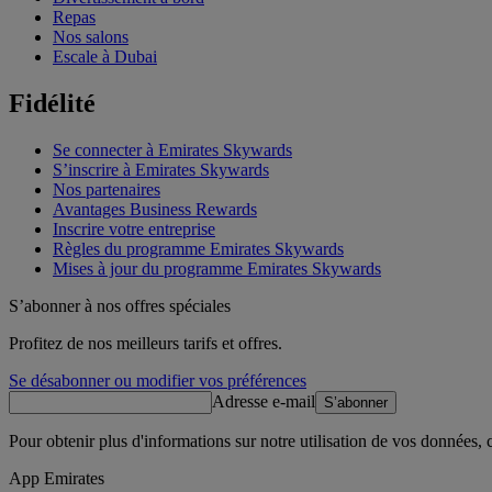
Repas
Nos salons
Escale à Dubai
Fidélité
Se connecter à Emirates Skywards
S’inscrire à Emirates Skywards
Nos partenaires
Avantages Business Rewards
Inscrire votre entreprise
Règles du programme Emirates Skywards
Mises à jour du programme Emirates Skywards
S’abonner à nos offres spéciales
Profitez de nos meilleurs tarifs et offres.
Se désabonner ou modifier vos préférences
Adresse e-mail
S’abonner
Pour obtenir plus d'informations sur notre utilisation de vos données,
App Emirates