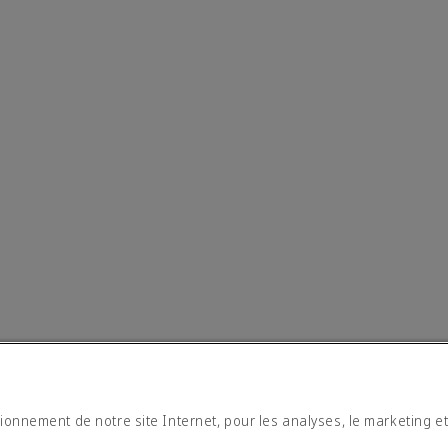
tionnement de notre site Internet, pour les analyses, le marketing e
moderne