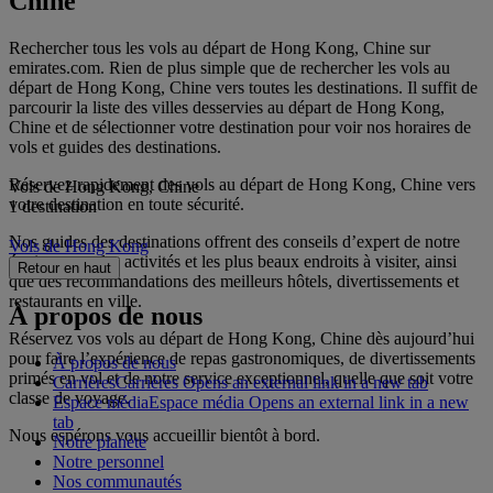
Chine
Rechercher tous les vols au départ de Hong Kong, Chine sur
emirates.com. Rien de plus simple que de rechercher les vols au
départ de Hong Kong, Chine vers toutes les destinations. Il suffit de
parcourir la liste des villes desservies au départ de Hong Kong,
Chine et de sélectionner votre destination pour voir nos horaires de
vols et guides des destinations.
Réservez rapidement des vols au départ de Hong Kong, Chine vers
Vols de Hong Kong, Chine
votre destination en toute sécurité.
1 destination
Nos guides des destinations offrent des conseils d’expert de notre
Vols de Hong Kong
équipage sur les activités et les plus beaux endroits à visiter, ainsi
Retour en haut
que des recommandations des meilleurs hôtels, divertissements et
restaurants en ville.
À propos de nous
Réservez vos vols au départ de Hong Kong, Chine dès aujourd’hui
pour faire l’expérience de repas gastronomiques, de divertissements
À propos de nous
primés en vol et de notre service exceptionnel, quelle que soit votre
Carrières
Carrières Opens an external link in a new tab
classe de voyage.
Espace média
Espace média Opens an external link in a new
tab
Nous espérons vous accueillir bientôt à bord.
Notre planète
Notre personnel
Nos communautés