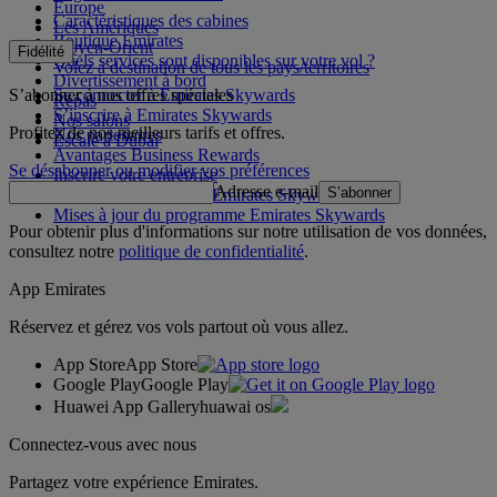
Europe
Caractéristiques des cabines
Les Amériques
Boutique Emirates
Moyen-Orient
Fidélité
Quels services sont disponibles sur votre vol ?
Volez à destination de tous les pays/territoires
Divertissement à bord
S’abonner à nos offres spéciales
Se connecter à Emirates Skywards
Repas
S’inscrire à Emirates Skywards
Nos salons
Profitez de nos meilleurs tarifs et offres.
Nos partenaires
Escale à Dubai
Avantages Business Rewards
Se désabonner ou modifier vos préférences
Inscrire votre entreprise
Adresse e-mail
S’abonner
Règles du programme Emirates Skywards
Mises à jour du programme Emirates Skywards
Pour obtenir plus d'informations sur notre utilisation de vos données,
consultez notre
politique de confidentialité
.
App Emirates
Réservez et gérez vos vols partout où vous allez.
App Store
App Store
Google Play
Google Play
Huawei App Gallery
huawai os
Connectez-vous avec nous
Partagez votre expérience Emirates.