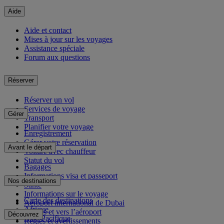
Aide
Aide et contact
Mises à jour sur les voyages
Assistance spéciale
Forum aux questions
Réserver
Réserver un vol
Services de voyage
Gérer
Transport
Planifier votre voyage
Enregistrement
Gérer votre réservation
Avant le départ
Voiture avec chauffeur
Statut du vol
Bagages
Informations visa et passeport
Nos destinations
Santé
Informations sur le voyage
Carte des destinations
Aéroport international de Dubai
Afrique
Depuis et vers l’aéroport
Découvrez
Asie-Pacifique
Règles et avertissements