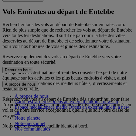
Vols Emirates au départ de Entebbe
Rechercher tous les vols au départ de Entebbe sur emirates.com.
Rien de plus simple que de rechercher les vols au départ de Entebbe
vers toutes les destinations. Il suffit de parcourir la liste des villes
desservies au départ de Entebbe et de sélectionner votre destination
pour voir nos horaires de vols et guides des destinations.
Réservez rapidement des vols au départ de Entebbe vers votre
destination en toute sécurité.
Retour en haut
Nos guides des destinations offrent des conseils d’expert de notre
équipage sur les activités et les plus beaux endroits à visiter, ainsi
que des recommandations des meilleurs hôtels, divertissements et
À propos de nous
restaurants en ville.
À propos de nous
Réservez vos vols au départ de Entebbe dès aujourd’hui pour faire
Carrières
Carrières Opens an external link in a new tab
l’expérience de repas gastronomiques, de divertissements primés en
Espace média
Espace média Opens an external link in a new
vol et de notre service exceptionnel, quelle que soit votre classe de
tab
voyage.
Notre planète
Notre personnel
Nous espérons vous accueillir bientôt à bord.
Nos communautés