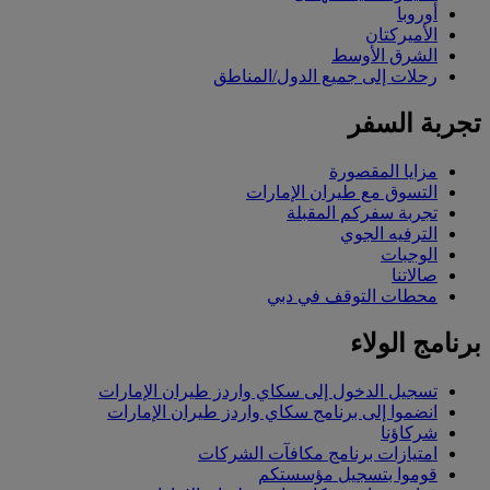
أوروبا
الأميركتان
الشرق الأوسط
رحلات إلى جميع الدول/المناطق
تجربة السفر
مزايا المقصورة
التسوق مع طيران الإمارات
تجربة سفركم المقبلة
الترفيه الجوي
الوجبات
صالاتنا
محطات التوقف في دبي
برنامج الولاء
تسجيل الدخول إلى سكاي واردز طيران الإمارات
انضموا إلى برنامج سكاي واردز طيران الإمارات
شركاؤنا
امتيازات برنامج مكافآت الشركات
قوموا بتسجيل مؤسستكم