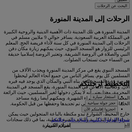
البحث عن الرحلات
الرحلات إلى المدينة المنورة
المدينة المنورة هي تلك المدينة ذات الأهمية الدينية والروحية الكبيرة
في المملكة العربية السعودية. يسافر حوالي 9 ملايين مسلم في
الرحلات إلى المدينة المنورة في كل سنة لأداء فريضة الحج. المعلم
الرئيسي للزوار هو المسجد النبوي، حيث يمكنهم زيارة مكان دفن
النبي والصلاة في الروضة الشريفة. وتعتبر الروضة إسلاميا حديقة
من السماء حيث تستجاب الصلوات.
المسجد النبوي يقع في مركز المدينة المنورة ويجذب الآلاف من
المسلمين كل يوم. يسافر الناس من جميع أنحاء العالم ليحظوا
بفرصة رؤية المسجد الذي بناه النبي والمكان الذي يوجد فيه قبره
التخطيط لرحلتكم
الآن. وكغالبية الأماكن في المدينة المنورة، يقع المسجد في المدينة
المحرمة، وهذا يعني أنه لا يمكن دخولها لغير المسلمين، حيث الرائعة
استئجار سيارة
المعمارية للقبة الخضراء الشهيرة. ويمكنهم أيضا رؤية مساجد
حجز جولة سياحية
الخلفاء الراشدين الـ4 التي تم تجديدها وحفظها من قبل الحكومة.
احجزوا إقامتكم الآن
خارج المحيط، الشوارع تبدو مكتظة بالباعة المتجولين حيث يمكن
شراء الهدايا التذكارية والتحف الفنية المحلية، بما في ذلك سجادات
سجلوا الدخول لكسب أميالٍ على رحلاتكم
الصلاة المحاكة يدويا ونسخ من القرآن الكريم.
استلام السيارة