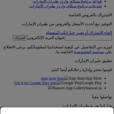
قواعد برنامج سكاي واردز طيران الإمارات
تحديثات برنامج سكاي واردز طيران الإمارات
الاشتراك بالعروض الخاصة
التوفير مع أحدث الأسعار والعروض من طيران الإمارات.
إلغاء الاشتراك أو تغيير خياراتكم المفضلة
عنوان البريد الإلكتروني
اشتراك
لمزيد من التفاصيل عن كيفية استخدامنا لمعلوماتكم، يرجى الاطلاع
على
سياسة الخصوصية
الخاصة بنا.
تطبيق طيران الإمارات
قوموا بحجز وإدارة رحلاتكم أينما كنتم.
App Store
App Store
Google Play
Google Play
Huawei App Gallery
huawai os
تواصلوا معنا
شاركوا تجربة طيران الإمارات.