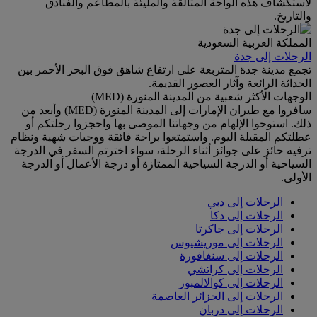
لاستكشاف هذه الواحة المتألقة والمليئة بالمطاعم والفنادق
والتاريخ.
المملكة العربية السعودية
الرحلات إلى جدة
تجمع مدينة جدة المتربعة على ارتفاع شاهق فوق البحر الأحمر بين
الحداثة الرائعة وآثار العصور القديمة.
الوجهات الأكثر شعبية من المدينة المنورة (MED)
سافروا مع طيران الإمارات إلى المدينة المنورة (MED) وأبعد من
ذلك. استوحوا الإلهام من وجهاتنا الموصى بها واحجزوا رحلتكم أو
عطلتكم المقبلة اليوم. واستمتعوا براحة فائقة ووجبات شهية ونظام
ترفيه حائز على جوائز أثناء الرحلة، سواء اخترتم السفر في الدرجة
السياحية أو الدرجة السياحية الممتازة أو درجة الأعمال أو الدرجة
الأولى.
الرحلات إلى دبي
الرحلات إلى دكا
الرحلات إلى جاكرتا
الرحلات إلى موريشيوس
الرحلات إلى سنغافورة
الرحلات إلى كراتشي
الرحلات إلى كوالالمبور
الرحلات إلى الجزائر العاصمة
الرحلات إلى دربان