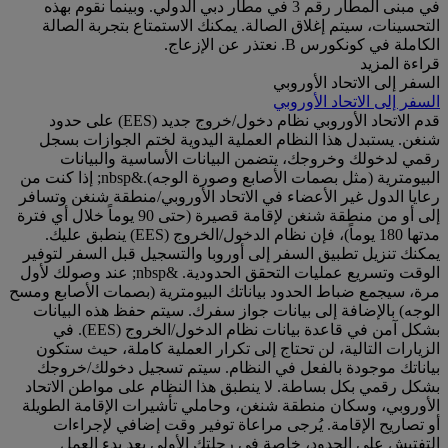
في مبنى المطار رقم 3 في مطار دبي الدولي. وبينما نقوم بهذه
التحسينات، سيتم إغلاق الصالة. يمكنك الاستمتاع بتجربة الصالة
الكاملة في كونكورس B. نعتذر عن الإزعاج.
قراءة المزيد
السفر إلى الاتحاد الأوروبي
السفر إلى الاتحاد الأوروبي
قدم الاتحاد الأوروبي نظام دخول/خروج جديد (EES) على حدود
شنغن. يستبدل هذا النظام العملية اليدوية لختم الجوازات بسجل
رقمي لدخولك وخروجك، يتضمن البيانات الأساسية والبيانات
البيومترية (مثل بصمات الأصابع وصورة الوجه).&nbsp; إذا كنت من
رعايا الدول غير الأعضاء في الاتحاد الأوروبي/منطقة شنغن وتسافر
إلى أو من منطقة شنغن لإقامة قصيرة (حتى 90 يوماً خلال أي فترة
مدتها 180 يوماً)، فإن نظام الدخول/الخروج (EES) ينطبق عليك.
يمكنك تنزيل تطبيق السفر إلى أوروبا والتسجيل قبل السفر لتوفير
الوقت وتسريع عمليات التحقق الحدودية. &nbsp; عند وصولك لأول
مرة، سيجمع ضباط الحدود بياناتك البيومترية (بصمات الأصابع ومسح
الوجه) بالإضافة إلى بيانات جواز سفرك. سيتم حفظ هذه البيانات
بشكل آمن في قاعدة بيانات نظام الدخول/الخروج (EES). في
الزيارات التالية، لن تحتاج إلى تكرار العملية كاملة، حيث ستكون
بياناتك موجودة بالفعل في النظام. سيتم تسجيل دخولك/خروجك
بشكل رقمي بكل بساطة. لا ينطبق هذا النظام على مواطن الاتحاد
الأوروبي، وسكان منطقة شنغن، وحاملي تأشيرات الإقامة الطويلة
أو تصاريح الإقامة. يُرجى مراعاة توفير وقت إضافي لإجراءات
التفتيش على الحدود، خاصة في رحلتك الأولى بعد بدء العمل