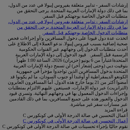
إرشادات السفر - تدابير متعلقة بفيروس إيبولا في عدد من الدول،
بما في ذلك دولة الإمارات العربية المتحدة. يرجى التحقق من
متطلبات الدخول الخاصة بوجهتكم قبل السفر.
إرشادات السفر - تدابير متعلقة بفيروس إيبولا في عدد من الدول،
بما في ذلك دولة الإمارات العربية المتحدة. يرجى التحقق من
متطلبات الدخول الخاصة بوجهتكم قبل السفر.
اتخذت عدة دول قيوداً على دخول المسافرين و/أو إجراءات فحص
صحية إضافية بسبب فيروس إيبولا. ندعو العملاء إلى الاطلاع على
أحدث متطلبات الدخول إلى وجهاتهم عبر القنوات الحكومية
الرسمية قبل السفر. قيود الدخول إلى دولة الإمارات العربية
المتحدةاعتباراً من 6 يونيو (حزيران) 2026، الساعة 1:00 ظهراً
بتوقيت دبي (وحتى إشعار آخر) لن تسمح دولة الإمارات العربية
المتحدة بدخول المسافرين الذين تواجدوا مؤخراً في جمهورية
الكونغو الديمقراطية أو أوغندا أو جنوب السودان، ما لم يكونوا قد
أمضوا أكثر من 21 يوماً خارج هذه الدول. أما المسافرون العابرون
(الترانزيت) عبر دولة الإمارات، فسيتعين عليهم الالتزام بمتطلبات
وإجراءات الدخول المعمول بها في وجهاتهم النهائية. وتسري قيود
الدخول والعبور هذه على جميع المسافرين، بما في ذلك القادمين
عبر مسارات سفر غير مباشرة.
قراءة المزيد
أعمال التحسين في صالة الدرجة الأولى في كونكورس C
أعمال التحسين في صالة الدرجة الأولى في كونكورس C
نقوم حاليًا بإجراء تحسينات في صالة الدرجة الأولى في كونكورس C