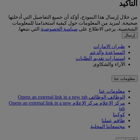
التأكيد
من خلال إرسال هذا النموذج، أؤكد أن جميع التفاصيل التي أدخلتها
صحيحة. لمزيد من المعلومات حول كيفية استخدامنا للمعلومات
الشخصية، يرجى الاطلاع على
سياسة الخصوصية
التي نتبعها.
إرسال
طيران الإمارات
المساعدة والدعم
استمارات تقديم الطلبات
الآراء والشكاوى
معلومات عنا
معلومات عنا
الوظائف
الوظائف Opens an external link in a new tab
مركز الإعلام
مركز الإعلام Opens an external link in a new
tab
كوكبنا
طاقم عملنا
مجتمعاتنا المحلية