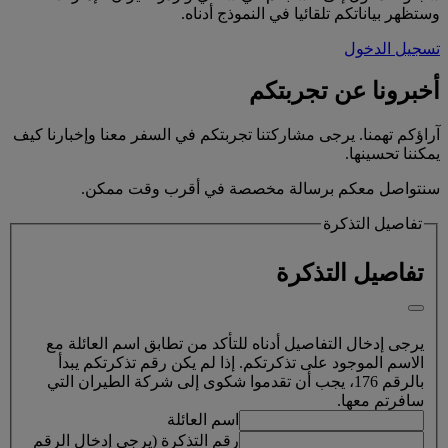
وستظهر بياناتكم تلقائيا في النموذج أدناه.
تسجيل الدخول
أخبرونا عن تجربتكم
آراؤكم تهمنا. يرجى مشاركتنا تجربتكم في السفر معنا وإخبارنا كيف
يمكننا تحسينها.
سنتواصل معكم برسالة مخصصة في أقرب وقت ممكن.
تفاصيل التذكرة
تفاصيل التذكرة
يرجى إدخال التفاصيل أدناه للتأكد من تطابق اسم العائلة مع
الاسم الموجود على تذكرتكم. إذا لم يكن رقم تذكرتكم يبدأ
بالرقم 176، يجب أن تقدموا شكوى إلى شركة الطيران التي
سافرتم معها.
اسم العائلة
رقم التذكرة (يرجى إدخال الرقم