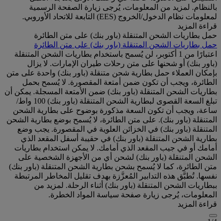
بالنظام. لمزيد من المعلومات، يُرجى زيارة الصفحة الرسمية
لمعلومات نظام الدخول/الخروج (EES) التابعة للاتحاد الأوروبي.
قراءة المزيد
حمل بطاريات الشحن المتنقلة (باور بنك) على متن الطائرة
حمل بطاريات الشحن المتنقلة (باور بنك) على متن الطائرة
اعتبارًا من 1 أكتوبر، لن يُسمح باستخدام بطاريات الشحن المتنقلة
(باور بنك) أو شحنها على متن رحلات طيران الإمارات. لا يزال
بإمكان العملاء حمل بطارية شحن متنقلة (باور بنك) واحدة على متن
الطائرة، ويجب أن تكون ضمن أمتعة المقصورة. لا يُسمح بحمل
بطاريات الشحن المتنقلة (باور بنك) ضمن الأمتعة المسجلة. يمكن أن
تبلغ السعة القصوى لبطارية الشحن المتنقلة (باور بنك) 100 واط/
ساعة، ويجب أن تكون السعة مذكورة بوضوح على بطارية الشحن
المتنقلة (باور بنك). على متن الطائرة، لا يُسمح بوضع بطارية الشحن
المتنقلة (باور بنك) في الخزائن العلوية في المقصورة. يجب وضع
بطارية الشحن المتنقلة (باور بنك) في حقيبة أسفل المقعد الذي
أمامك أو في جيب المقعد الذي أمامك. لا يمكن استخدام بطاريات
الشحن المتنقلة (باور بنك) لشحن أي من الأجهزة الشخصية على
متن الطائرة، كما لا يُسمح بشحن بطارية الشحن المتنقلة (باور بنك)
نفسها. تُطبَّق هذه التدابير المُعزَّزة بهدف تقليل المخاطر المرتبطة
ببطاريات الشحن المتنقلة (باور بنك) أثناء الرحلة. لمزيد من
المعلومات، يُرجى زيارة صفحة سياسة المواد الخطرة.
قراءة المزيد