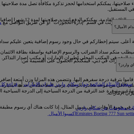
 في المستقبل.
ديد صلاحيتها لمدة 12 شهرا إضافيا اعتبارا من يوم انتهاء الصلاحية الأصلي. يرجى زيارة
كية عبر الإنترنت في قسم "إدارة الحجوزات" أو عن طريق التواصل مع
م
ام الأميال؟
لى. سيتم إخطاركم في حال وجود رسوم إضافية يتعين عليكم سدادها 
يطلب منكم سداد الضرائب والرسوم الإضافية بواسطة بطاقة الائتمان 
ية الدفع في المكتب المحلي لطيران الإمارات أو مكتب إصدار التذاكر.
طيران الإمارات في دبي، فيمكنكم الحصول على القسيمة من:
ي واردز؟
قاموا بترقية درجة سفرهم إليها. وتتضمن هذه المزايا وزن أمتعة إضاف
صفحة الأسئلة الشائعة حول سكاي واردز طيران الإمارات
أو
قراءة كل 
(يتعين حجز خدمة السيارة مع سائق قبل 48 ساعة على الأقل من موعد مغادرة الرحلة). يرجى الملا
نها غير متوفرة عند الترقية من الدرجة السياحية إلى الدرجة السياحية ا
ان الإمارات.
في جميع الأوقات. على سبيل المثال، إذا كانت هناك أي رسوم مطبقة ع
ات.
معلومات عن سكاي واردز
Emirates Boeing 777 Sun sett
اكسبوا الأميال