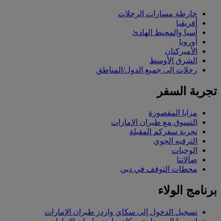
خارطة مسارات الرحلات
أفريقيا
آسيا والمحيط الهادئ
أوروبا
الأميركتان
الشرق الأوسط
رحلات إلى جميع الدول/المناطق
تجربة السفر
مزايا المقصورة
التسوق مع طيران الإمارات
تجربة سفركم المقبلة
الترفيه الجوي
الوجبات
صالاتنا
محطات التوقف في دبي
برنامج الولاء
تسجيل الدخول إلى سكاي واردز طيران الإمارات