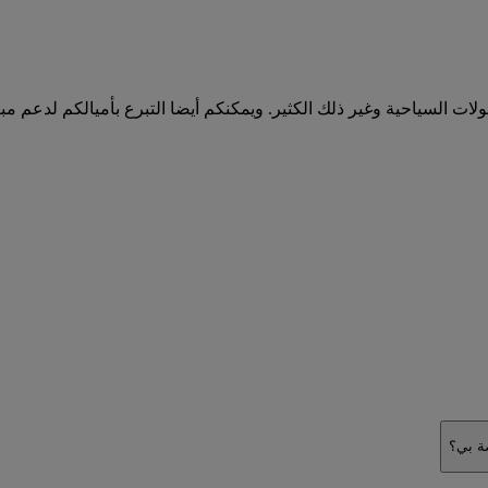
ولات السياحية وغير ذلك الكثير. ويمكنكم أيضا التبرع بأميالكم لدعم م
صة بي؟