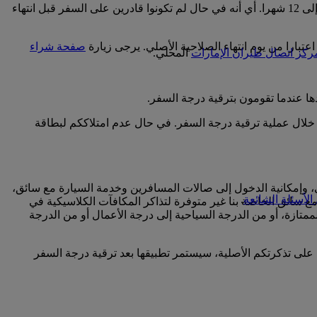
رغم أنه يتعين استبدال أميال سكاي واردز الخاصة بكم قبل انتهاء صلاحيتها، يمكنكم استخدامها لحجز تذكرة مكافأة تصل مدة صلاحيتها إلى 12 شهرا. أي أنه في حال لم تكونوا قادرين على السفر قبل انتهاء
صفحة شراء
ركز اتصال طيران الإمارات
المحلي.
عندما تقومون بترقية درجة السفر.
خلال عملية ترقية درجة السفر. في حال عدم امتلاككم لبطاقة
ي، وإمكانية الدخول إلى صالات المسافرين وخدمة السيارة مع سائق،
الأسئلة الشائعة
.
حظة أن خدمة السيارة مع سائق الخاصة بنا غير متوفرة لتذاكر المكافآت الكلاسيكية في
لممتازة، أو من الدرجة السياحية إلى درجة الأعمال أو من الدرجة
لى تذكرتكم الأصلية، سيستمر تطبيقها بعد ترقية درجة السفر