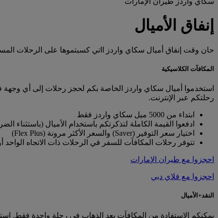
سكاي واردز طيران الإمارات
إنفاق الأميال
حان وقت إنفاق أميال سكاي واردز ااتي كسبتموها على الرحلات المستقب
المكافآت الكلاسيكية
استخدموا أميال سكاي واردز الخاصة بكم لحجز رحلات إلى أي وجهة في
رحلتكم عبر الإنترنت.
ابتداء من 5000 ميل سكاي واردز فقط
ادفعوا القيمة الكاملة لتذكرتكم باستخدام الأميال (باستثناء الضر
اختيار سعر التوفير (Saver) والسعر الأكثر مرونة (Flex Plus)
تتوفر رحلات المكافآت للسفر في الرحلات ذات الاتجاه الواحد أ
احجزوا مع طيران الإمارات
احجزوا مع فلاي دبي
النقد+الأميال
يمكنكم الاستفادة من المكافآت بعد الذهاب في رحلة واحدة فقط. استخ