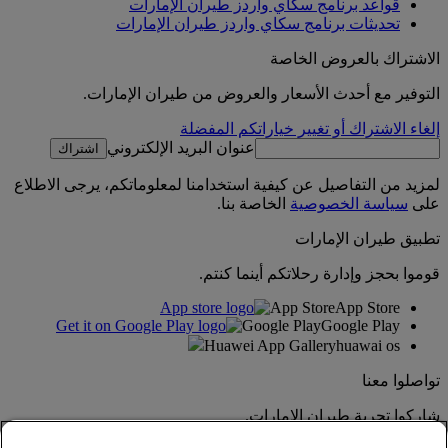
قواعد برنامج سكاي واردز طيران الإمارات
تحديثات برنامج سكاي واردز طيران الإمارات
الاشتراك بالعروض الخاصة
التوفير مع أحدث الأسعار والعروض من طيران الإمارات.
إلغاء الاشتراك أو تغيير خياراتكم المفضلة
عنوان البريد الإلكتروني
اشتراك
لمزيد من التفاصيل عن كيفية استخدامنا لمعلوماتكم، يرجى الاطلاع
على
سياسة الخصوصية
الخاصة بنا.
تطبيق طيران الإمارات
قوموا بحجز وإدارة رحلاتكم أينما كنتم.
App Store
App Store
Google Play
Google Play
Huawei App Gallery
huawai os
تواصلوا معنا
شاركوا تجربة طيران الإمارات.