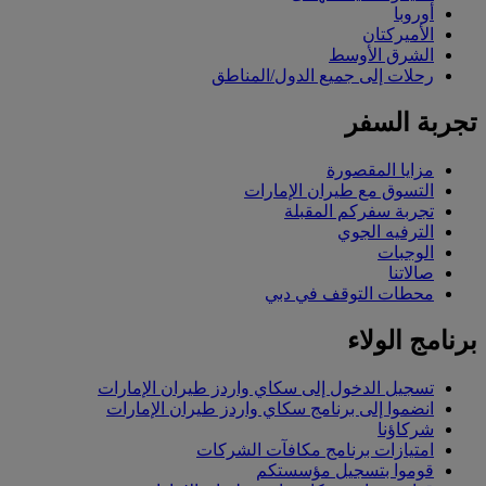
أوروبا
الأميركتان
الشرق الأوسط
رحلات إلى جميع الدول/المناطق
تجربة السفر
مزايا المقصورة
التسوق مع طيران الإمارات
تجربة سفركم المقبلة
الترفيه الجوي
الوجبات
صالاتنا
محطات التوقف في دبي
برنامج الولاء
تسجيل الدخول إلى سكاي واردز طيران الإمارات
انضموا إلى برنامج سكاي واردز طيران الإمارات
شركاؤنا
امتيازات برنامج مكافآت الشركات
قوموا بتسجيل مؤسستكم