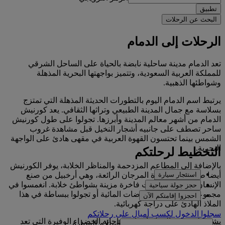
تطبيق
البحث عن الرحلات
الرحلات إلى الدمام
تعد الدمام مدينة ساحلية نابضة بالحياة على الساحل الشرقي
للمملكة العربية السعودية، وتتميز بواجهتها البحرية المذهلة
وشواطئها الذهبية.
يرتبط اسم الدمام اليوم بالتطورات الحديثة المذهلة التي تمتزج
بسلاسة مع جمال المدينة الطبيعي وتراثها الثقافي. يعد كورنيش
الدمام من أشهر معالم المدينة وأبرزها. تجولوا على طول كورنيش
ساحر تصطف على جانبيه أشجار النخيل قبل مشاهدة غروب
الشمس بينما تحتسون القهوة العربية في مقهى هادئ على الواجهة
البحرية.
التخطيط لرحلتكم
بالإضافة إلى المطاعم المزدحمة والمناظر الخلابة، يوفر الكورنيش
استئجار سيارة
أيضا طريقا إلى جزيرة المرجان الرائعة، وهي أرخبيل من صنع
الإنسان تحتضن منتجعات فاخرة مزينة بشواطئ خلابة. انغمسوا في
حجز جولة سياحية
مجموعة متنوعة من الرياضات المائية أو تجولوا ببساطة في هذا
احجزوا إقامتكم الآن
الملاذ الهادئ على دراجة كهربائية.
سجلوا الدخول لكسب أميالٍ على رحلاتكم
يشتهر كورنيش الدمام أيضا بمساحاته الخضراء الوفيرة التي تعد
استلام السيارة