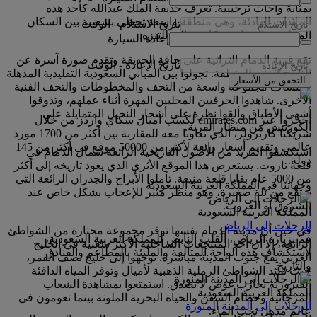
بمثابة واحات ترحيبية. تعرف حديقة الملك عبدالله كأحد هذه
الملاذات الهادئة، وهي منطقة واسعة تحظى بشعبية بين السكان
تاريخ الاستلام
-
الوقت
المحليين والسياح ومكان مثالي للتنزه.
إعادة السيارة
تقع قرية الدمام التراثية على حافة الحديقة وتقدم صورة آسرة عن
تاريخ الإعادة
-
الوقت
التاريخ الغني للمنطقة. تجولوا بين المباني السعودية التقليدية المذهلة
التحقق من الأسعار
لاكتشاف مجموعة واسعة من التحف والمخطوطات والتحف الفنية
الأخرى. شاهدوا الحرفيين المحليين المهرة أثناء عملهم، وتذوقوا
أشهى الأطباق وألقوا نظرة على أشجار النخيل المتمايلة على
احجزوا عبر emirates.com لكسب أميال سكاي واردز من خلال
الكورنيش من منظار القرية.
شريكنا كارترولر، الذي تعاونا معه للمقارنة بين أكثر من 1700 مورد
عالمي وتقديم أسعار رائعة لأكثر من 50000 موقع في أكثر من 145
استكشفوا المزيد من الأصول التاريخية الرائعة شمال الدمام في
دولة.
قلعة تاروت. يستعرض هذا الموقع الأثري الذي يعود تاريخه إلى أكثر
من 5000 عام بقايا قلعة منيعة. تأملوا الأبراج والجدران الرائعة التي
وجهاتنا في المملكة العربية السعودية
ترتفع من تلة صغيرة، وهو منظر مثير للإعجاب بشكل خاص عند
الشروق أو الغروب.
المملكة العربية السعودية
الرحلات إلى الرياض
في حين أن مدينة الدمام نفسها توفر مجموعة مختارة من الشواطئ
قم بزيارة الرياض، القلب النابض للمملكة العربية السعودية،
الرائعة، إلا أن أحد المنتجعات الساحلية الأكثر شعبية في الخليج
لاستكشاف هذه الواحة المتألقة والمليئة بالمطاعم والفنادق
العربي يقع جنوب المدينة مباشرة. توجهوا إلى خليج نصف القمر،
والتاريخ.
حيث تمتد الشواطئ الرملية الذهبية لأميال وتوفر المياه الدافئة
الفيروزية تجارب غوص لا تصدق. استمتعوا بمشاهدة الشعاب
المملكة العربية السعودية
المرجانية وحطام السفن والحياة البحرية الملونة بينما تعومون في
الرحلات إلى المدينة المنورة
عالم مذهل تحت الماء.