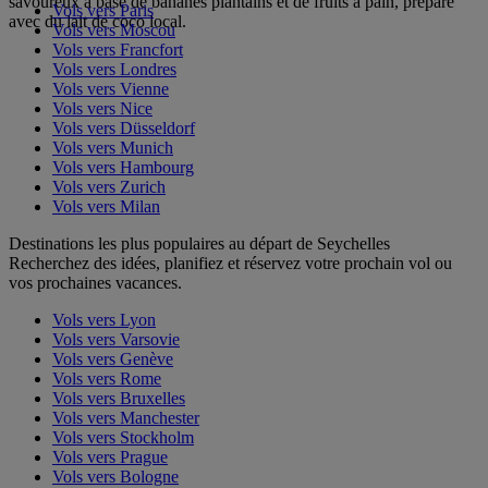
savoureux à base de bananes plantains et de fruits à pain, préparé
Vols vers Paris
avec du lait de coco local.
Vols vers Moscou
Vols vers Francfort
Vols vers Londres
Vols vers Vienne
Vols vers Nice
Vols vers Düsseldorf
Vols vers Munich
Vols vers Hambourg
Vols vers Zurich
Vols vers Milan
Destinations les plus populaires au départ de Seychelles
Recherchez des idées, planifiez et réservez votre prochain vol ou
vos prochaines vacances.
Vols vers Lyon
Vols vers Varsovie
Vols vers Genève
Vols vers Rome
Vols vers Bruxelles
Vols vers Manchester
Vols vers Stockholm
Vols vers Prague
Vols vers Bologne