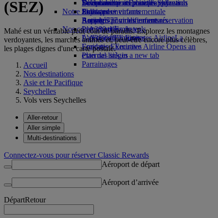
(SEZ)
Boissons
Divertissements pour les enfants
La durabilité en pratique
Se connecter à Emirates Skywards
Téléphone portable et l'application
Notre flotte
Jouets pour enfants
Politique environnementale
Skywards+
Emirates
Boeing 777
Activités pour les enfants
Rapports environnementaux
Annuler ou modifier une réservation
Nos communautés
L’A380 d’Emirates
Perturbations de vols
Mahé est un véritable petit coin de paradis. Explorez les montagnes
L’A350 d’Emirates
La Fondation Emirates Airline
À propos d’Emirates
La
verdoyantes, les marchés animés et, peut-être encore plus célèbres,
Emirates Executive
Fondation Emirates Airline Opens an
les plages dignes d'une carte postale.
Plan des sièges
external link in a new tab
Parrainages
Accueil
Nos destinations
Asie et le Pacifique
Seychelles
Vols vers Seychelles
Aller-retour
Aller simple
Multi-destinations
Connectez-vous pour réserver Classic Rewards
Aéroport de départ
Aéroport d’arrivée
Départ
Retour