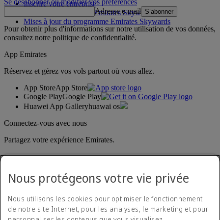
Se désabonner ou modifier vos préférences
Inscrire votre entreprise
Adresse e-mail
S’abonner
Règles du programme Emirates Skywards
Mises à jour du programme Emirates Skywards
Pour obtenir plus d'informations sur notre utilisation de vos données,
consultez notre
politique de confidentialité
.
App Emirates
Réservez et gérez vos vols partout où vous allez.
App Store
App Store
Google Play
Google Play
Huawei App Gallery
huawai os
Connectez-vous avec nous
Partagez votre expérience Emirates.
Nous protégeons votre vie privée
Nous utilisons les cookies pour optimiser le fonctionnement
de notre site Internet, pour les analyses, le marketing et pour
personnaliser les contenus que vous visualisez.