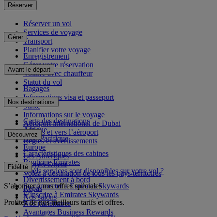
Réserver
Réserver un vol
Services de voyage
Gérer
Transport
Planifier votre voyage
Enregistrement
Gérer votre réservation
Avant le départ
Voiture avec chauffeur
Statut du vol
Bagages
Informations visa et passeport
Nos destinations
Santé
Informations sur le voyage
Carte des destinations
Aéroport international de Dubai
Afrique
Depuis et vers l’aéroport
Découvrez
Asie-Pacifique
Règles et avertissements
Europe
Caractéristiques des cabines
Les Amériques
Boutique Emirates
Moyen-Orient
Fidélité
Quels services sont disponibles sur votre vol ?
Volez à destination de tous les pays/territoires
Divertissement à bord
S’abonner à nos offres spéciales
Se connecter à Emirates Skywards
Repas
S’inscrire à Emirates Skywards
Nos salons
Profitez de nos meilleurs tarifs et offres.
Nos partenaires
Avantages Business Rewards