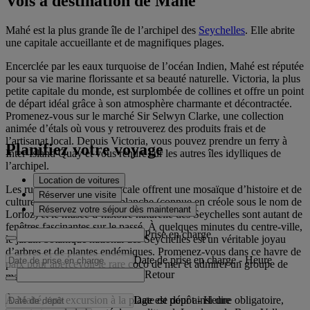
Vols à destination de Mahé
Mahé est la plus grande île de l’archipel des
Seychelles
. Elle abrite
une capitale accueillante et de magnifiques plages.
Encerclée par les eaux turquoise de l’océan Indien, Mahé est réputée
pour sa vie marine florissante et sa beauté naturelle. Victoria, la plus
petite capitale du monde, est surplombée de collines et offre un point
de départ idéal grâce à son atmosphère charmante et décontractée.
Promenez-vous sur le marché Sir Selwyn Clarke, une collection
animée d’étals où vous y retrouverez des produits frais et de
l’artisanat local. Depuis Victoria, vous pouvez prendre un ferry à
Planifiez votre voyage
Inter-Island Quay et vous rendre sur les autres îles idylliques de
l’archipel.
Location de voitures
Les rues de cette ville tropicale offrent une mosaïque d’histoire et de
Réserver une visite
culture. Sa tour d’horloge blanche (connue en créole sous le nom de
Réservez votre séjour dès maintenant
Lorloz) et le musée d’histoire naturelle des Seychelles sont autant de
fenêtres fascinantes sur le passé. À quelques minutes du centre-ville,
Prise en charge
le jardin botanique national des Seychelles est un véritable joyau
d’arbres et de plantes endémiques. Promenez-vous dans ce havre de
Date de prise en charge
-
Heure
paix pour apercevoir le rare coco de mer et admirer un groupe de
Retour
majestueuses tortues géantes.
Date de dépôt
-
Heure
À Mahé, une excursion à la plage est pour ainsi dire obligatoire,