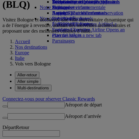
(BLQ)
Boissons
Divertissements pour les enfants
La durabilité en pratique
Se connecter à Emirates Skywards
Téléphone portable et l'application
Notre flotte
Jouets pour enfants
Politique environnementale
Skywards+
Emirates
Boeing 777
Activités pour les enfants
Rapports environnementaux
Annuler ou modifier une réservation
Nos communautés
L’A380 d’Emirates
Perturbations de vols
Visitez Bologne et découvrez une ville universitaire dynamique qui
L’A350 d’Emirates
La Fondation Emirates Airline
À propos d’Emirates
La
a de l’énergie à revendre, abritant des merveilles architecturales et
Emirates Executive
Fondation Emirates Airline Opens an
proposant une des meilleures cuisines d’Italie.
Plan des sièges
external link in a new tab
Parrainages
Accueil
Nos destinations
Europe
Italie
Vols vers Bologne
Aller-retour
Aller simple
Multi-destinations
Connectez-vous pour réserver Classic Rewards
Aéroport de départ
Aéroport d’arrivée
Départ
Retour