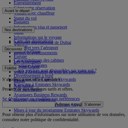
Enregistrement
Gérer votre réservation
Avant le départ
Voiture avec chauffeur
Statut du vol
Bagages
Informations visa et passeport
Nos destinations
Santé
Informations sur le voyage
Carte des destinations
Aéroport international de Dubai
Afrique
Depuis et vers l’aéroport
Découvrez
Asie-Pacifique
Règles et avertissements
Europe
Caractéristiques des cabines
Les Amériques
Boutique Emirates
Moyen-Orient
Fidélité
Quels services sont disponibles sur votre vol ?
Volez à destination de tous les pays/territoires
Divertissement à bord
S’abonner à nos offres spéciales
Se connecter à Emirates Skywards
Repas
S’inscrire à Emirates Skywards
Nos salons
Profitez de nos meilleurs tarifs et offres.
Nos partenaires
Avantages Business Rewards
Se désabonner ou modifier vos préférences
Inscrire votre entreprise
Adresse e-mail
S’abonner
Règles du programme Emirates Skywards
Mises à jour du programme Emirates Skywards
Pour obtenir plus d'informations sur notre utilisation de vos données,
consultez notre
politique de confidentialité
.