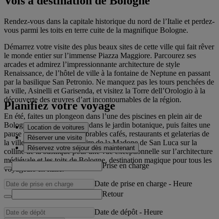
Vols à destination de Bologne
Rendez-vous dans la capitale historique du nord de l’Italie et perdez-
vous parmi les toits en terre cuite de la magnifique Bologne.
Démarrez votre visite des plus beaux sites de cette ville qui fait rêver
le monde entier sur l’immense Piazza Maggiore. Parcourez ses
arcades et admirez l’impressionnante architecture de style
Renaissance, de l’hôtel de ville à la fontaine de Neptune en passant
par la basilique San Petronio. Ne manquez pas les tours penchées de
la ville, Asinelli et Garisenda, et visitez la Torre dell’Orologio à la
découverte des œuvres d’art incontournables de la région.
Planifiez votre voyage
En été, faites un plongeon dans l’une des piscines en plein air de
Bologne et promenez-vous dans le jardin botanique, puis faites une
Location de voitures
pause dans l’un des innombrables cafés, restaurants et gelaterias de
Réserver une visite
la ville. Montez au sanctuaire de la Madone de San Luca sur la
Réservez votre séjour dès maintenant
colline de la basilique pour une vue exceptionnelle sur l’architecture
médiévale et les toits de Bologne, destination magique pour tous les
Prise en charge
voyageurs en Italie.
Date de prise en charge
-
Heure
Retour
Date de dépôt
-
Heure