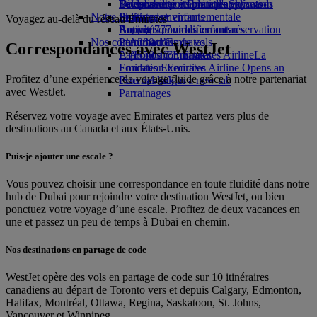
Boissons
Divertissements pour les enfants
La durabilité en pratique
Se connecter à Emirates Skywards
Téléphone portable et l'application
Notre flotte
Jouets pour enfants
Politique environnementale
Skywards+
Emirates
Voyagez au-delà du réseau Emirates
Boeing 777
Activités pour les enfants
Rapports environnementaux
Annuler ou modifier une réservation
Nos communautés
L’A380 d’Emirates
Perturbations de vols
Correspondances avec WestJet
L’A350 d’Emirates
La Fondation Emirates Airline
À propos d’Emirates
La
Emirates Executive
Fondation Emirates Airline Opens an
Profitez d’une expérience de voyage fluide grâce à notre partenariat
Plan des sièges
external link in a new tab
avec WestJet.
Parrainages
Réservez votre voyage avec Emirates et partez vers plus de
destinations au Canada et aux États-Unis.
Puis-je ajouter une escale ?
Vous pouvez choisir une correspondance en toute fluidité dans notre
hub de Dubai pour rejoindre votre destination WestJet, ou bien
ponctuez votre voyage d’une escale. Profitez de deux vacances en
une et passez un peu de temps à Dubai en chemin.
Nos destinations en partage de code
WestJet opère des vols en partage de code sur 10 itinéraires
canadiens au départ de Toronto vers et depuis Calgary, Edmonton,
Halifax, Montréal, Ottawa, Regina, Saskatoon, St. Johns,
Vancouver et Winnipeg.