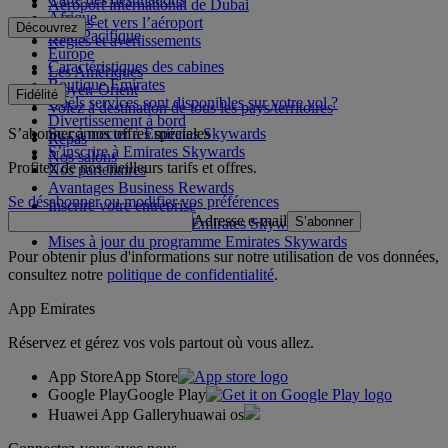
Aéroport international de Dubai
Afrique
Depuis et vers l’aéroport
Découvrez
Asie-Pacifique
Règles et avertissements
Europe
Caractéristiques des cabines
Les Amériques
Boutique Emirates
Moyen-Orient
Fidélité
Quels services sont disponibles sur votre vol ?
Volez à destination de tous les pays/territoires
Divertissement à bord
S’abonner à nos offres spéciales
Se connecter à Emirates Skywards
Repas
S’inscrire à Emirates Skywards
Nos salons
Profitez de nos meilleurs tarifs et offres.
Nos partenaires
Avantages Business Rewards
Se désabonner ou modifier vos préférences
Inscrire votre entreprise
Adresse e-mail
S’abonner
Règles du programme Emirates Skywards
Mises à jour du programme Emirates Skywards
Pour obtenir plus d'informations sur notre utilisation de vos données,
consultez notre
politique de confidentialité
.
App Emirates
Réservez et gérez vos vols partout où vous allez.
App Store
App Store
Google Play
Google Play
Huawei App Gallery
huawai os