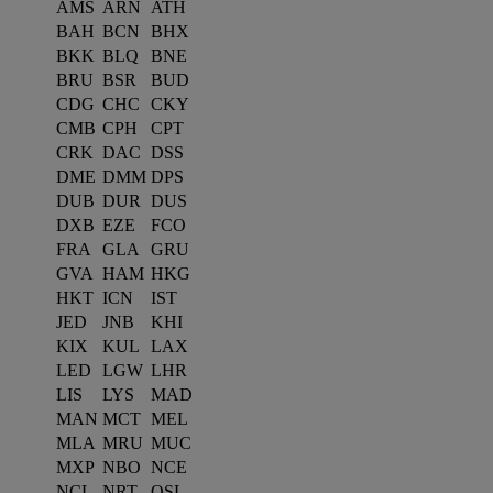
AMS
ARN
ATH
BAH
BCN
BHX
BKK
BLQ
BNE
BRU
BSR
BUD
CDG
CHC
CKY
CMB
CPH
CPT
CRK
DAC
DSS
DME
DMM
DPS
DUB
DUR
DUS
DXB
EZE
FCO
FRA
GLA
GRU
GVA
HAM
HKG
HKT
ICN
IST
JED
JNB
KHI
KIX
KUL
LAX
LED
LGW
LHR
LIS
LYS
MAD
MAN
MCT
MEL
MLA
MRU
MUC
MXP
NBO
NCE
NCL
NRT
OSL