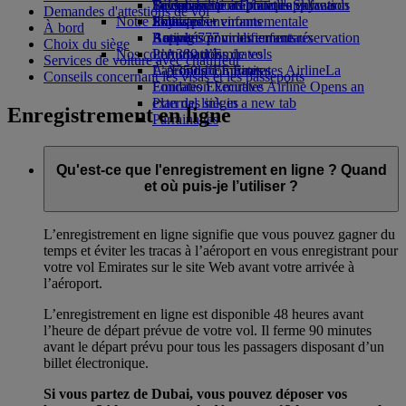
Boissons
Divertissements pour les enfants
La durabilité en pratique
Se connecter à Emirates Skywards
Téléphone portable et l'application
Demandes d'attestions de vol
Notre flotte
Jouets pour enfants
Politique environnementale
Skywards+
Emirates
À bord
Boeing 777
Activités pour les enfants
Rapports environnementaux
Annuler ou modifier une réservation
Choix du siège
Nos communautés
L’A380 d’Emirates
Perturbations de vols
Services de voiture avec chauffeur
L’A350 d’Emirates
La Fondation Emirates Airline
À propos d’Emirates
La
Conseils concernant les visas et les passeports
Emirates Executive
Fondation Emirates Airline Opens an
Plan des sièges
external link in a new tab
Enregistrement en ligne
Parrainages
Qu'est-ce que l'enregistrement en ligne ? Quand
et où puis-je l’utiliser ?
L’enregistrement en ligne signifie que vous pouvez gagner du
temps et éviter les tracas à l’aéroport en vous enregistrant pour
votre vol Emirates sur le site Web avant votre arrivée à
l’aéroport.
L’enregistrement en ligne est disponible 48 heures avant
l’heure de départ prévue de votre vol. Il ferme 90 minutes
avant le départ prévu pour tous les passagers disposant d’un
billet électronique.
Si vous partez de Dubai, vous pouvez déposer vos