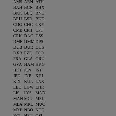
AMS
ARN
ATH
BAH
BCN
BHX
BKK
BLQ
BNE
BRU
BSR
BUD
CDG
CHC
CKY
CMB
CPH
CPT
CRK
DAC
DSS
DME
DMM
DPS
DUB
DUR
DUS
DXB
EZE
FCO
FRA
GLA
GRU
GVA
HAM
HKG
HKT
ICN
IST
JED
JNB
KHI
KIX
KUL
LAX
LED
LGW
LHR
LIS
LYS
MAD
MAN
MCT
MEL
MLA
MRU
MUC
MXP
NBO
NCE
NCL
NRT
OSL