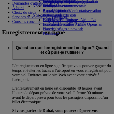
Boissons
Divertissements pour les enfants
La durabilité en pratique
Se connecter à Emirates Skywards
Téléphone portable et l'application
Demandes d'attestions de vol
Notre flotte
Jouets pour enfants
Politique environnementale
Skywards+
Emirates
À bord
Boeing 777
Activités pour les enfants
Rapports environnementaux
Annuler ou modifier une réservation
Choix du siège
Nos communautés
L’A380 d’Emirates
Perturbations de vols
Services de voiture avec chauffeur
L’A350 d’Emirates
La Fondation Emirates Airline
À propos d’Emirates
La
Conseils concernant les visas et les passeports
Emirates Executive
Fondation Emirates Airline Opens an
Plan des sièges
external link in a new tab
Enregistrement en ligne
Parrainages
Qu'est-ce que l'enregistrement en ligne ? Quand
et où puis-je l’utiliser ?
L’enregistrement en ligne signifie que vous pouvez gagner du
temps et éviter les tracas à l’aéroport en vous enregistrant pour
votre vol Emirates sur le site Web avant votre arrivée à
l’aéroport.
L’enregistrement en ligne est disponible 48 heures avant
l’heure de départ prévue de votre vol. Il ferme 90 minutes
avant le départ prévu pour tous les passagers disposant d’un
billet électronique.
Si vous partez de Dubai, vous pouvez déposer vos