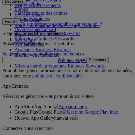
Découvrez
Asie-Pacifique
Règles et avertissements
Europe
Caractéristiques des cabines
Les Amériques
Boutique Emirates
Moyen-Orient
Fidélité
Quels services sont disponibles sur votre vol ?
Volez à destination de tous les pays/territoires
Divertissement à bord
S’abonner à nos offres spéciales
Se connecter à Emirates Skywards
Repas
S’inscrire à Emirates Skywards
Nos salons
Profitez de nos meilleurs tarifs et offres.
Nos partenaires
Avantages Business Rewards
Se désabonner ou modifier vos préférences
Inscrire votre entreprise
Adresse e-mail
S’abonner
Règles du programme Emirates Skywards
Mises à jour du programme Emirates Skywards
Pour obtenir plus d'informations sur notre utilisation de vos données,
consultez notre
politique de confidentialité
.
App Emirates
Réservez et gérez vos vols partout où vous allez.
App Store
App Store
Google Play
Google Play
Huawei App Gallery
huawai os
Connectez-vous avec nous