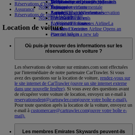
Boissons
Divertissements pour les enfants
La durabilité en pratique
Se connecter à Emirates Skywards
Téléphone portable et l'application
Réservations d’hôtel
Notre flotte
Jouets pour enfants
Politique environnementale
Skywards+
Emirates
Assurance
Boeing 777
Activités pour les enfants
Rapports environnementaux
Annuler ou modifier une réservation
Réservations de visites et attractions
Nos communautés
L’A380 d’Emirates
Perturbations de vols
L’A350 d’Emirates
La Fondation Emirates Airline
À propos d’Emirates
La
Location de voiture
Emirates Executive
Fondation Emirates Airline Opens an
Plan des sièges
external link in a new tab
Parrainages
Où puis-je trouver des informations sur les
réservations de voiture ?
Les réservations de voiture sur emirates.com sont effectuées
par l'intermédiaire de notre partenaire CarTrawler. Si vous
avez des questions sur la location de voiture,
rendez-vous sur
le site internet de CarTrawler
(ouvre un site internet externe
dans une nouvelle fenêtre)
. Si vous avez des questions avant
de récupérer votre voiture de location, envoyez un e-mail à
reservationsdept@cartrawler.com
(ouvre votre boîte e-mail)
.
Pour toute question après la location de la voiture, envoyez un
e-mail à
customercare@cartrawler.com
(ouvre votre boîte e-
mail)
.
Les membres Emirates Skywards peuvent-ils