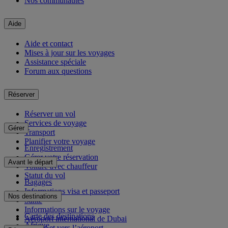
Nos communautés
Aide
Aide et contact
Mises à jour sur les voyages
Assistance spéciale
Forum aux questions
Réserver
Réserver un vol
Services de voyage
Gérer
Transport
Planifier votre voyage
Enregistrement
Gérer votre réservation
Avant le départ
Voiture avec chauffeur
Statut du vol
Bagages
Informations visa et passeport
Nos destinations
Santé
Informations sur le voyage
Carte des destinations
Aéroport international de Dubai
Afrique
Depuis et vers l’aéroport