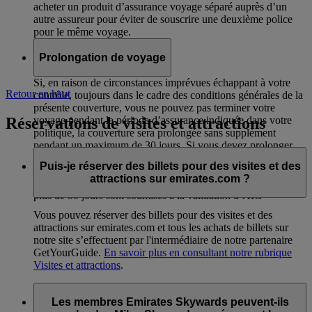
acheter un produit d’assurance voyage séparé auprès d’un
autre assureur pour éviter de souscrire une deuxième police
pour le même voyage.
Prolongation de voyage
Si, en raison de circonstances imprévues échappant à votre
Retour en haut
contrôle, toujours dans le cadre des conditions générales de la
présente couverture, vous ne pouvez pas terminer votre
Réservations de visites et attractions
voyage pendant la période d’assurance indiquée dans votre
politique, la couverture sera prolongée sans supplément
pendant un maximum de 30 jours. Si vous devez prolonger
pour des raisons médicales, cette règle s’applique également à
Puis-je réserver des billets pour des visites et des
un accompagnant à condition d’avoir obtenu l’autorisation
attractions sur emirates.com ?
d’AIG au préalable. Toutes les demandes de prolongation de
plus de 30 jours sont soumises à la validation d’AIG
Vous pouvez réserver des billets pour des visites et des
attractions sur emirates.com et tous les achats de billets sur
notre site s’effectuent par l'intermédiaire de notre partenaire
GetYourGuide.
En savoir plus en consultant notre rubrique
Visites et attractions
.
Les membres Emirates Skywards peuvent-ils