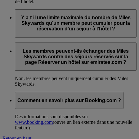
de l’hôtel.
Y a-t-il une limite maximale du nombre de Miles
Skywards qu'un membre peut cumuler pour la
réservation d'un séjour à l'hôtel ?
Il n'existe pas de limite minimale ou maximale du nombre de
Miles Skywards pouvant être cumulés. Le nombre de Miles
Les membres peuvent-ils échanger des Miles
attribué par séjour est indiqué au moment de la réservation.
Skywards contre des séjours réservés sur la
page Réserver un hôtel sur emirates.com ?
Non, les membres peuvent uniquement cumuler des Miles
Skywards.
Comment en savoir plus sur Booking.com ?
Des informations sont disponibles sur
www.booking.com
(ouvre un lien externe dans une nouvelle
fenêtre)
.
Retour en haut