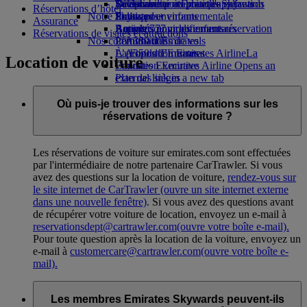
Boissons
Divertissements pour les enfants
La durabilité en pratique
Se connecter à Emirates Skywards
Téléphone portable et l'application
Réservations d’hôtel
Notre flotte
Jouets pour enfants
Politique environnementale
Skywards+
Emirates
Assurance
Boeing 777
Activités pour les enfants
Rapports environnementaux
Annuler ou modifier une réservation
Réservations de visites et attractions
Nos communautés
L’A380 d’Emirates
Perturbations de vols
L’A350 d’Emirates
La Fondation Emirates Airline
À propos d’Emirates
La
Location de voiture
Emirates Executive
Fondation Emirates Airline Opens an
Plan des sièges
external link in a new tab
Parrainages
Où puis-je trouver des informations sur les
réservations de voiture ?
Les réservations de voiture sur emirates.com sont effectuées
par l'intermédiaire de notre partenaire CarTrawler. Si vous
avez des questions sur la location de voiture,
rendez-vous sur
le site internet de CarTrawler
(ouvre un site internet externe
dans une nouvelle fenêtre)
. Si vous avez des questions avant
de récupérer votre voiture de location, envoyez un e-mail à
reservationsdept@cartrawler.com
(ouvre votre boîte e-mail)
.
Pour toute question après la location de la voiture, envoyez un
e-mail à
customercare@cartrawler.com
(ouvre votre boîte e-
mail)
.
Les membres Emirates Skywards peuvent-ils