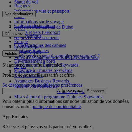
Statut du vol
Bagages
Informations visa et passeport
Nos destinations
Santé
Informations sur le voyage
Carte des destinations
Aéroport international de Dubai
Afrique
Depuis et vers l’aéroport
Découvrez
Asie-Pacifique
Règles et avertissements
Europe
Caractéristiques des cabines
Les Amériques
Boutique Emirates
Moyen-Orient
Fidélité
Quels services sont disponibles sur votre vol ?
Volez à destination de tous les pays/territoires
Divertissement à bord
S’abonner à nos offres spéciales
Se connecter à Emirates Skywards
Repas
S’inscrire à Emirates Skywards
Nos salons
Profitez de nos meilleurs tarifs et offres.
Nos partenaires
Avantages Business Rewards
Se désabonner ou modifier vos préférences
Inscrire votre entreprise
Adresse e-mail
S’abonner
Règles du programme Emirates Skywards
Mises à jour du programme Emirates Skywards
Pour obtenir plus d'informations sur notre utilisation de vos données,
consultez notre
politique de confidentialité
.
App Emirates
Réservez et gérez vos vols partout où vous allez.