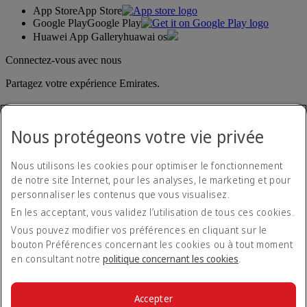
App Store
App Store
Google Play
Google Play
Huawei App Gallery
huawai os
Connectez-vous avec nous
Partagez votre expérience Emirates.
Nous protégeons votre vie privée
Nous utilisons les cookies pour optimiser le fonctionnement
de notre site Internet, pour les analyses, le marketing et pour
personnaliser les contenus que vous visualisez.
Déclaration d'accessibilité
En les acceptant, vous validez l’utilisation de tous ces cookies.
Nous contacter
Politique de confidentialité
Vous pouvez modifier vos préférences en cliquant sur le
Conditions générales
bouton Préférences concernant les cookies ou à tout moment
Politique en matière de cookies
en consultant notre
politique concernant les cookies
.
Cyber-sécurité
Déclaration de transparence vis-à-vis de la loi sur l’esclavage
moderne
Accepter
Plan du site