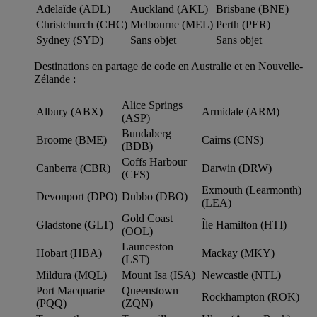
Adelaïde (ADL)
Auckland (AKL)
Brisbane (BNE)
Christchurch (CHC)
Melbourne (MEL)
Perth (PER)
Sydney (SYD)
Sans objet
Sans objet
Destinations en partage de code en Australie et en Nouvelle-
Zélande :
Alice Springs
Albury (ABX)
Armidale (ARM)
(ASP)
Bundaberg
Broome (BME)
Cairns (CNS)
(BDB)
Coffs Harbour
Canberra (CBR)
Darwin (DRW)
(CFS)
Exmouth (Learmonth)
Devonport (DPO)
Dubbo (DBO)
(LEA)
Gold Coast
Gladstone (GLT)
Île Hamilton (HTI)
(OOL)
Launceston
Hobart (HBA)
Mackay (MKY)
(LST)
Mildura (MQL)
Mount Isa (ISA)
Newcastle (NTL)
Port Macquarie
Queenstown
Rockhampton (ROK)
(PQQ)
(ZQN)