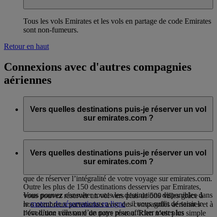
Tous les vols Emirates et les vols en partage de code Emirates
sont non-fumeurs.
Retour en haut
Connexions avec d'autres compagnies
aériennes
Vers quelles destinations puis-je réserver un vol
sur emirates.com ?
Outre les plus de 150 destinations desservies par Emirates,
vous pouvez réserver des vols vers plus de 500 villes grâce à
Vers quelles destinations puis-je réserver un vol
nos nombreux partenariats avec des compagnies aériennes et à
sur emirates.com ?
l’évolution constante de notre réseau. Rien n’est plus simple
que de réserver l’intégralité de votre voyage sur emirates.com.
Outre les plus de 150 destinations desservies par Emirates,
Vous pouvez consulter toutes les destinations disponibles dans
vous pouvez réserver un vol vers plus de 500 villes grâce à
le
moteur de réservations en ligne
: il vous suffit de saisir le
nos nombreux partenariats avec des compagnies aériennes et à
nom d’une ville ou d’un pays pour afficher toutes les
l’évolution constante de notre réseau. Rien n’est plus simple