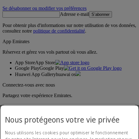
Se désabonner ou modifier vos préférences
Adresse e-mail
S’abonner
Pour obtenir plus d'informations sur notre utilisation de vos données,
consultez notre
politique de confidentialité
.
App Emirates
Réservez et gérez vos vols partout où vous allez.
App Store
App Store
Google Play
Google Play
Huawei App Gallery
huawai os
Connectez-vous avec nous
Partagez votre expérience Emirates.
Nous protégeons votre vie privée
Nous utilisons les cookies pour optimiser le fonctionnement