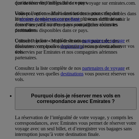
destinations disponibles dans ce pays.
que de réserver l’intégralité de votre voyage sur emirates.com.
Utilisez l’option « Multi-destinations » pour créer des
Vous pouvez consulter toutes les destinations disponibles dans
itinéraires complexes comportant plusieurs destinations
le
moteur de réservations en ligne
: il vous suffit de saisir le
desservies par Emirates et nos compagnies aériennes
nom d’une ville ou d’un pays pour afficher toutes les
partenaires.
destinations disponibles dans ce pays.
Consultez la liste complète de nos
partenaires de voyage
et
Utilisez l’option « Multi-destinations » pour créer des
découvrez vers quelles
destinations
vous pouvez réserver vos
itinéraires complexes comportant plusieurs destinations
vols.
desservies par Emirates et nos compagnies aériennes
partenaires.
Consultez la liste complète de nos
partenaires de voyage
et
découvrez vers quelles
destinations
vous pouvez réserver vos
vols.
Pourquoi dois-je réserver mes vols en
correspondance avec Emirates ?
La réservation de l’intégralité de votre voyage, y compris les
correspondances, avec Emirates vous permet de réserver votre
voyage avec un seul billet, et d’enregistrer vos bagages sans
interruption jusqu’à votre destination finale.