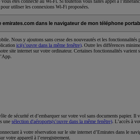
que vous êtes connecté au Wi-Fi. Si toutefois vous faites appel à l’itinéra
 pour utiliser les connexions Wi-Fi proposées.
site emirates.com dans le navigateur de mon téléphone portab
ile. Nous y ajoutons sans cesse des nouveautés et les fonctionnalités p
plication
ici
(s’ouvre dans la même fenêtre)
. Outre les différences minime
notre site internet sur votre ordinateur. Certaines fonctionnalités varien
 l’App.
e de sécurité et d’embarquer sur votre vol sans documents papier. Il v
ns une
sélection d'aéroports
(s’ouvre dans la même fenêtre)
. L’accès à v
ctant à votre réservation sur le site internet d’Emirates dans le navig
r votre appareil à l’enregistrement.