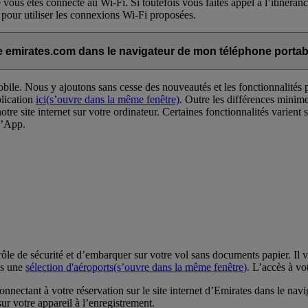
que vous êtes connecté au Wi-Fi. Si toutefois vous faites appel à l’itinéra
 pour utiliser les connexions Wi-Fi proposées.
site emirates.com dans le navigateur de mon téléphone portab
ile. Nous y ajoutons sans cesse des nouveautés et les fonctionnalités p
plication
ici
(s’ouvre dans la même fenêtre)
. Outre les différences minime
notre site internet sur votre ordinateur. Certaines fonctionnalités varien
 l’App.
e de sécurité et d’embarquer sur votre vol sans documents papier. Il v
ns une
sélection d'aéroports
(s’ouvre dans la même fenêtre)
. L’accès à v
ctant à votre réservation sur le site internet d’Emirates dans le navig
r votre appareil à l’enregistrement.