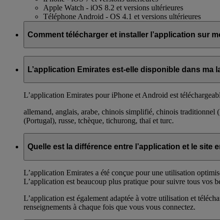
Apple Watch - iOS 8.2 et versions ultérieures
Téléphone Android - OS 4.1 et versions ultérieures
Comment télécharger et installer l’application sur m
Si vous possédez un iPhone, recherchez « Application Emirates »
L’application Emirates est-elle disponible dans ma 
Sinon, faites une recherche dans Google Play Store ou Huawei
L’application Emirates pour iPhone et Android est téléchargeabl
allemand, anglais, arabe, chinois simplifié, chinois traditionnel
(Portugal), russe, tchèque, tichurong, thaï et turc.
Quelle est la différence entre l’application et le si
L’application Emirates a été conçue pour une utilisation optimisé
L’application est beaucoup plus pratique pour suivre tous vos be
L’application est également adaptée à votre utilisation et téléc
renseignements à chaque fois que vous vous connectez.